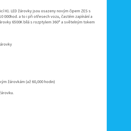
icí H1. LED žárovky jsou osazeny novým čipem ZES s
0 000hod. a to i při otřesech vozu, častém zapínání a
žárovky 6500K bílá s rozptylem 360° a světelným tokem
žárovky
ckým žárovkám (až 60,000 hodin)
žárovku.