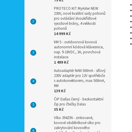
79 Kč
PROTECO KIT MyAster NEW
230V, nové kvalitní sady pohonů
pro ovládání dvoukřídlové
vjezdové brány, 4 velikosti
pohonů
14 999 Kč
KM 5 - outdoorová kovová
autonomní kódová klávesnice,
nap. 9-18VDC, 3A, povrchová
instalace.
1 499 Kč
Autoadaptér NAN 500mA - síťový
230V adaptér pro 12V spotřebiče
s autokonektorem, max 500mA,
6W
139 Kč
ČIP Dallas černý - bezkontaktní
čip pro čtečky Dalas
35 Kč
Víko 394ZIN - zinkované,
kovové obdélníkové víko pro
zakrytování kovového