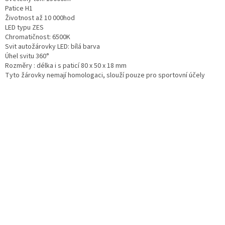
Patice H1
Životnost až 10 000hod
LED typu ZES
Chromatičnost: 6500K
Svit autožárovky LED: bílá barva
Úhel svitu 360°
Rozměry : délka i s paticí 80 x 50 x 18 mm
Tyto žárovky nemají homologaci, slouží pouze pro sportovní účely