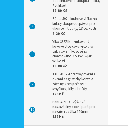
obdélníkového sloupku - jeklu,
7 velikostí
16,80 Kč
Zátka 592 - kruhové víčko na
kulatý sloupek ucpávka pro
ukončení trubky, 13 velikostí
2,20 Kč
Víko 398ZIN - zinkované,
kovové čtvercové víko pro
zakrytování kovového
čtvercového sloupku - jeklu, 9
velikostí
19,80 Kč
TAP 20T - 4 drátový dveřní a
okenní dagnetický kontakt
závrtný s bezpečnostní
smyčkou, bílý a hnědý
128 Kč
Pant 415RD - výškově
nastavitelný boční pant pro
navaření, délka 150mm
156 Kč