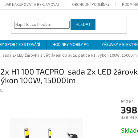
JAK NAKUPOVAT A REKLAMOVAT
OBCHODNÍ PODMÍNKY
PODMÍNK
HLEDAT
BY SPORT CESTOVÁNÍ
HODINKY MOBILY PC
ZÁSUVKY A ELEKTR
, sada 2x LED žárovka s větrákem do auta, patice H1, výkon 100W, 15000lm
2x H1 100 TACPRO, sada 2x LED žárovk
 výkon 100W, 15000lm
01
690 Kč
398
328,93 K
Měrná
Skla
cena: