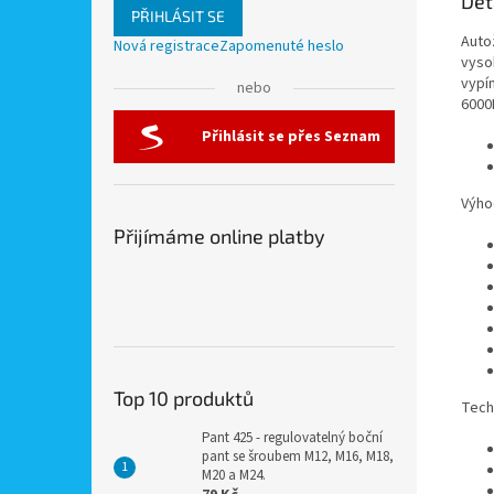
Det
PŘIHLÁSIT SE
Auto
Nová registrace
Zapomenuté heslo
vysok
vypí
nebo
6000
Přihlásit se přes Seznam
Výho
Přijímáme online platby
Top 10 produktů
Tech
Pant 425 - regulovatelný boční
pant se šroubem M12, M16, M18,
M20 a M24.