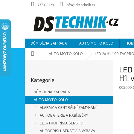
Přejít
777338228
info@dstechnik.cz
na
obsah
DŮM DÍLNA ZAHRADA
AUTO MOTO KOLO
HOB
Domů
AUTO MOTO KOLO
LED 2x H1 100 TACPRO
P
LED 
o
Přeskočit
s
H1,
Kategorie
kategorie
t
005600-
r
DŮM DÍLNA ZAHRADA
a
AUTO MOTO KOLO
n
ALARMY A CENTRÁLNÍ ZAMYKÁNÍ
n
í
AUTOBATERIE A NABÍJEČKY
p
ELEKTROPŘÍSLUŠENSTVÍ
a
AUTOPŘÍSLUŠENSTVÍ A VÝBAVA