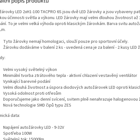
ailní popis produktu
žárovky LED 2xH1-100 TACPRO 6S jsou dvě LED žárovky a jsou vybaveny pat
ou účinnosti světla a výkonu. LED žárovky mají velmi dlouhou životnost až 1
nání. To je velmi velká výhoda oproti klasickým žárovkám. Barva svitu auto
Lm.
Tyto žárovky nemají homologaci, slouží pouze pro sportovní účely.
Žárovku dodáváme v balení 2 ks - uvedená cena je za balení - 2 kusy LED 
dy:
Velmi vysoký světelný výkon
Minimální tvorba ztrátového tepla - aktivní chlazení vestavěný ventilátor
Vynikající barevné podání
Velmi dlouhá životnost a úspora diodových autožárovek LED oproti klasi
Vysoká odolnost proti otřesům
Doporučujeme jako denní svícení, svitem plně nenahrazuje halogenovou 
Nová technologie SMD čipů typu ZES
nická data:
Napájení autožárovky LED - 9-32V
Spotřeba 100W
Světelný tok: 15000lm