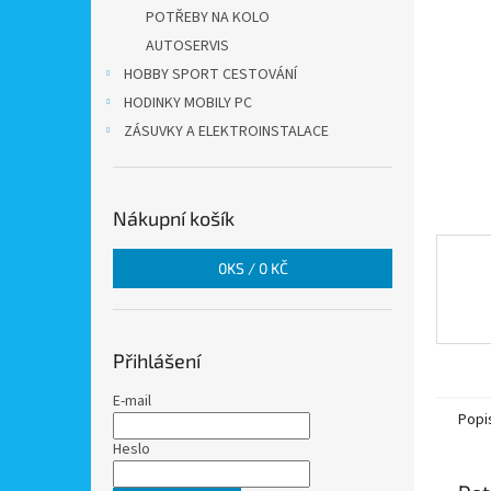
n
POTŘEBY NA KOLO
e
AUTOSERVIS
l
HOBBY SPORT CESTOVÁNÍ
HODINKY MOBILY PC
ZÁSUVKY A ELEKTROINSTALACE
Nákupní košík
0
KS /
0 KČ
Přihlášení
E-mail
Popi
Heslo