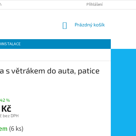
Y OCHRANY OSOBNÍCH ÚDAJŮ
KONTAKTY
Přihlášení
MOJE OBJEDNÁVKA
NÁKUPNÍ
Prázdný košík
KOŠÍK
OINSTALACE
a s větrákem do auta, patice
–42 %
 Kč
č bez DPH
dem
(6 ks)