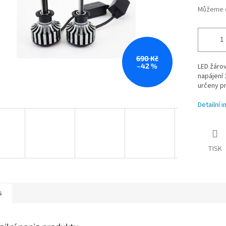
Můžeme d
690 Kč
–42 %
LED žárov
napájení 
určeny pr
Detailní 
TISK
s