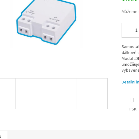
Můžeme d
Samostat
dálkové o
Modul LDR
umožňuje 
vybavené
Detailní 
TISK
s