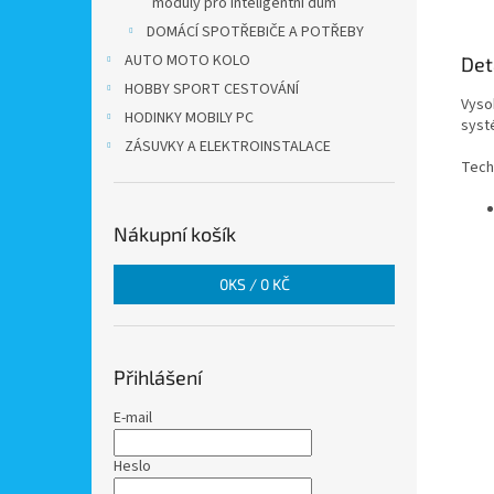
moduly pro inteligentní dům
DOMÁCÍ SPOTŘEBIČE A POTŘEBY
AUTO MOTO KOLO
Det
HOBBY SPORT CESTOVÁNÍ
Vysok
HODINKY MOBILY PC
syst
ZÁSUVKY A ELEKTROINSTALACE
Tech
Nákupní košík
0
KS /
0 KČ
Přihlášení
E-mail
Heslo