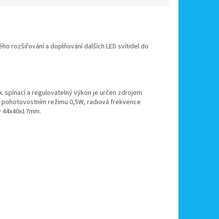
ho rozšiřování a doplňování dalších LED svítidel do
ax. spínací a regulovatelný výkon je určen zdrojem
ba v pohotovostním režimu 0,5W, radiová frekvence
ry 44x40x17mm.