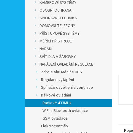
a
KAMEROVÉ SYSTÉMY
n
OSOBNÍ OCHRANA
e
ŠPIONÁŽNÍ TECHNIKA
l
DOMOVNÍ TELEFONY
PŘÍSTUPOVÉ SYSTÉMY
MĚŘÍCÍ PŘÍSTROJE
NÁŘADÍ
SVÍTIDLA A ŽÁROVKY
NAPÁJENÍ OVLÁDÁNÍ REGULACE
Zdroje Aku Měniče UPS
Regulace vytápění
Spínače osvětlení a ventilace
Dálkové ovládání
Rádiové 433MHz
WiFi a Bluetooth ovládače
GSM ovládače
Elektrocentrály
Popi