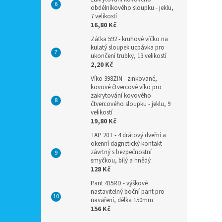
obdélníkového sloupku - jeklu,
7 velikostí
16,80 Kč
Zátka 592 - kruhové víčko na
kulatý sloupek ucpávka pro
ukončení trubky, 13 velikostí
2,20 Kč
Víko 398ZIN - zinkované,
kovové čtvercové víko pro
zakrytování kovového
čtvercového sloupku - jeklu, 9
velikostí
19,80 Kč
TAP 20T - 4 drátový dveřní a
okenní dagnetický kontakt
závrtný s bezpečnostní
smyčkou, bílý a hnědý
128 Kč
Pant 415RD - výškově
nastavitelný boční pant pro
navaření, délka 150mm
156 Kč