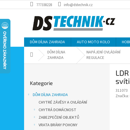
Přejít
777338228
info@dstechnik.cz
na
obsah
DŮM DÍLNA ZAHRADA
AUTO MOTO KOLO
HOB
DŮM DÍLNA
NAPÁJENÍ OVLÁDÁNÍ
Domů
ZAHRADA
REGULACE
P
LDR 
o
Přeskočit
s
svít
Kategorie
kategorie
t
311073
r
DŮM DÍLNA ZAHRADA
Značka:
a
CHYTRÉ ZÁVĚSY A OVLÁDÁNÍ
n
CHYTRÁ DOMÁCNOST
n
í
ZABEZPEČENÍ OBJEKTŮ
p
VRATA BRÁNY POHONY