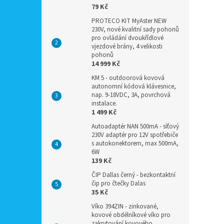
79 Kč
PROTECO KIT MyAster NEW
230V, nové kvalitní sady pohonů
pro ovládání dvoukřídlové
vjezdové brány, 4 velikosti
pohonů
14 999 Kč
KM 5 - outdoorová kovová
autonomní kódová klávesnice,
nap. 9-18VDC, 3A, povrchová
instalace.
1 499 Kč
Autoadaptér NAN 500mA - síťový
230V adaptér pro 12V spotřebiče
s autokonektorem, max 500mA,
6W
139 Kč
ČIP Dallas černý - bezkontaktní
čip pro čtečky Dalas
35 Kč
Víko 394ZIN - zinkované,
kovové obdélníkové víko pro
zakrytování kovového