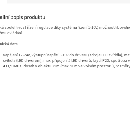
ailní popis produktu
á spolehlivost řízení regulace díky systému řízení 1-10V, možnost libovolné
ému ovládání.
nická data:
Napájení 12-24V, výstupní napětí 1-10V do driveru (zdroje LED svítidla), m
svítidla (LED driverem), max. připojení 5 LED driverů, krytí IP20, spotře
433,92MHz, dosah v objektu 25m (max. 50m ve volném prostoru), rozmě