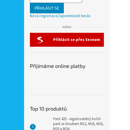
PŘIHLÁSIT SE
Nová registrace
Zapomenuté heslo
nebo
Přihlásit se přes Seznam
Přijímáme online platby
Top 10 produktů
Pant 425 - regulovatelný boční
pant se šroubem M12, M16, M18,
M20 a M24.