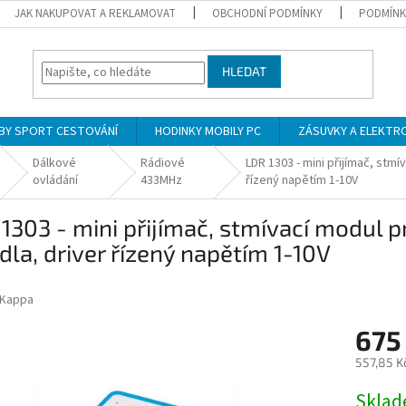
JAK NAKUPOVAT A REKLAMOVAT
OBCHODNÍ PODMÍNKY
PODMÍNK
HLEDAT
BY SPORT CESTOVÁNÍ
HODINKY MOBILY PC
ZÁSUVKY A ELEKTR
Dálkové
Rádiové
LDR 1303 - mini přijímač, stmí
ovládání
433MHz
řízený napětím 1-10V
1303 - mini přijímač, stmívací modul 
idla, driver řízený napětím 1-10V
Kappa
675
557,85 K
Měrná
Skla
cena: