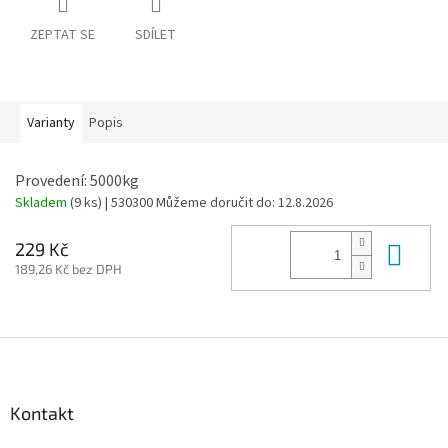
ZEPTAT SE
SDÍLET
Varianty
Popis
Provedení: 5000kg
Skladem
(9 ks)
| 530300
Můžeme doručit do:
12.8.2026
Do 
229 Kč
189,26 Kč bez DPH
Z
á
p
a
Kontakt
t