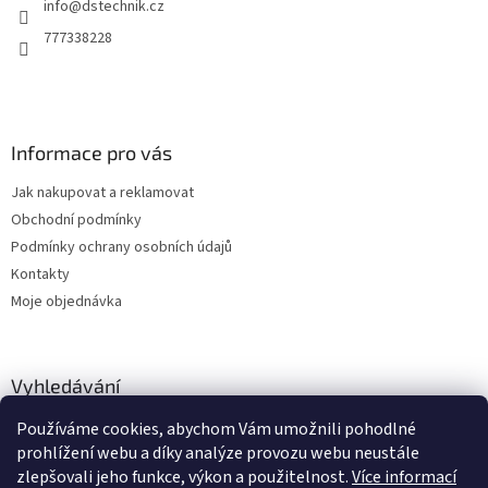
info
@
dstechnik.cz
í
777338228
Informace pro vás
Jak nakupovat a reklamovat
Obchodní podmínky
Podmínky ochrany osobních údajů
Kontakty
Moje objednávka
Vyhledávání
Používáme cookies, abychom Vám umožnili pohodlné
HLEDAT
prohlížení webu a díky analýze provozu webu neustále
zlepšovali jeho funkce, výkon a použitelnost.
Více informací