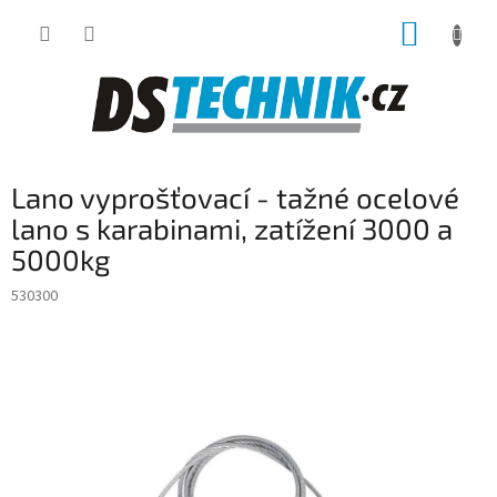
Přejít
NÁKUP
na
obsah
KOŠÍK
Lano vyprošťovací - tažné ocelové
lano s karabinami, zatížení 3000 a
5000kg
530300