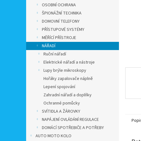
n
OSOBNÍ OCHRANA
e
ŠPIONÁŽNÍ TECHNIKA
l
DOMOVNÍ TELEFONY
PŘÍSTUPOVÉ SYSTÉMY
MĚŘÍCÍ PŘÍSTROJE
NÁŘADÍ
Ruční nářadí
Elektrické nářadí a nástroje
Lupy brýle mikroskopy
Hořáky zapalovače náplně
Lepení spojování
Zahradní nářadí a doplňky
Ochranné pomůcky
SVÍTIDLA A ŽÁROVKY
NAPÁJENÍ OVLÁDÁNÍ REGULACE
Popi
DOMÁCÍ SPOTŘEBIČE A POTŘEBY
AUTO MOTO KOLO