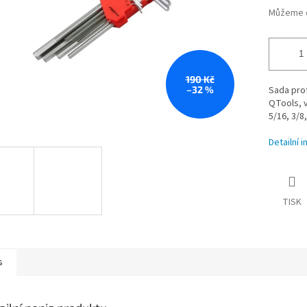
Můžeme d
190 Kč
–32 %
Sada prof
QTools, ve
5/16, 3/8
Detailní 
TISK
s