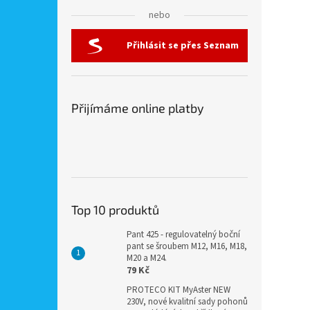
nebo
Přihlásit se přes Seznam
Přijímáme online platby
Top 10 produktů
Pant 425 - regulovatelný boční
pant se šroubem M12, M16, M18,
M20 a M24.
79 Kč
PROTECO KIT MyAster NEW
230V, nové kvalitní sady pohonů