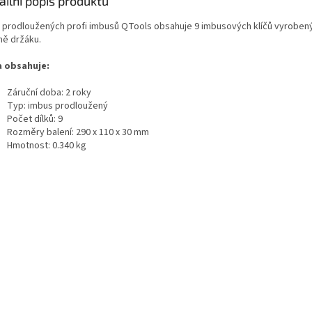
ailní popis produktu
 prodloužených profi imbusů QTools obsahuje 9 imbusových klíčů vyrobených z
ně držáku.
 obsahuje:
Záruční doba: 2 roky
Typ: imbus prodloužený
Počet dílků: 9
Rozměry balení: 290 x 110 x 30 mm
Hmotnost: 0.340 kg