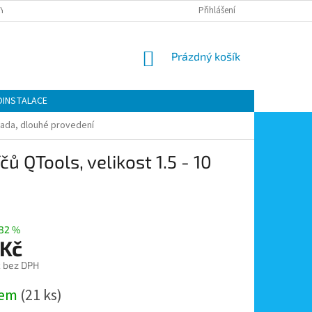
Y OCHRANY OSOBNÍCH ÚDAJŮ
KONTAKTY
Přihlášení
MOJE OBJEDNÁVKA
NÁKUPNÍ
Prázdný košík
KOŠÍK
OINSTALACE
 sada, dlouhé provedení
ů QTools, velikost 1.5 - 10
32 %
 Kč
č bez DPH
dem
(21 ks)