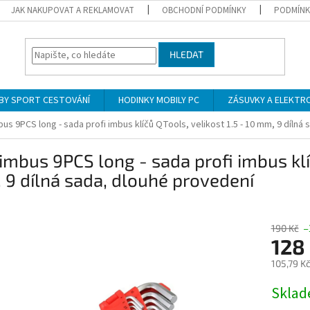
JAK NAKUPOVAT A REKLAMOVAT
OBCHODNÍ PODMÍNKY
PODMÍNK
HLEDAT
BY SPORT CESTOVÁNÍ
HODINKY MOBILY PC
ZÁSUVKY A ELEKTR
mbus 9PCS long - sada profi imbus klíčů QTools, velikost 1.5 - 10 mm, 9 dílná
 imbus 9PCS long - sada profi imbus klíč
9 dílná sada, dlouhé provedení
190 Kč
–
128
105,79 K
Měrná
Skla
cena: