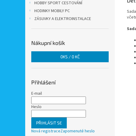
Det
HOBBY SPORT CESTOVÁNÍ
HODINKY MOBILY PC
Sada
včet
ZÁSUVKY A ELEKTROINSTALACE
Sada
Nákupní košík
0
KS /
0 KČ
Přihlášení
E-mail
Heslo
PŘIHLÁSIT SE
Nová registrace
Zapomenuté heslo