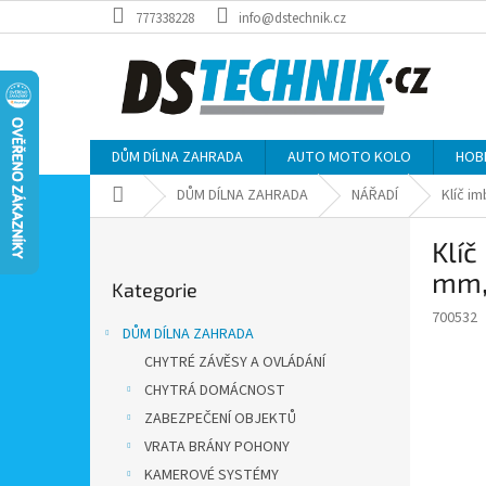
Přejít
777338228
info@dstechnik.cz
na
obsah
DŮM DÍLNA ZAHRADA
AUTO MOTO KOLO
HOB
Domů
DŮM DÍLNA ZAHRADA
NÁŘADÍ
Klíč i
P
Klíč
o
Přeskočit
s
mm, 
Kategorie
kategorie
t
700532
r
DŮM DÍLNA ZAHRADA
a
CHYTRÉ ZÁVĚSY A OVLÁDÁNÍ
n
CHYTRÁ DOMÁCNOST
n
í
ZABEZPEČENÍ OBJEKTŮ
p
VRATA BRÁNY POHONY
a
KAMEROVÉ SYSTÉMY