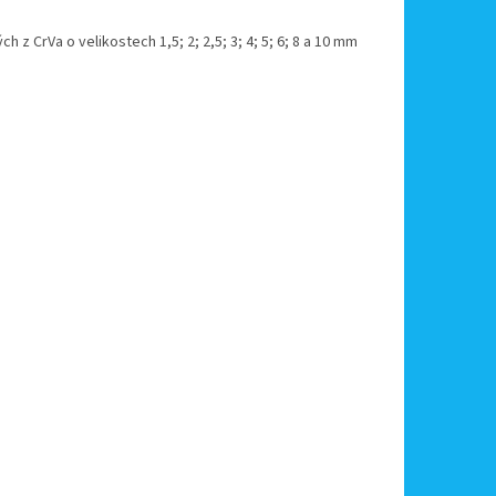
 CrVa o velikostech 1,5; 2; 2,5; 3; 4; 5; 6; 8 a 10 mm