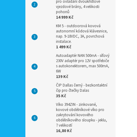
pro ovládání dvoukřídlové
vjezdové brány, 4 velikosti
pohonů
14 999 Kč
KM 5 - outdoorová kovová
autonomní kódová klávesnice,
nap. 9-18VDC, 3A, povrchová
instalace.
1 499 Kč
Autoadaptér NAN 500mA - síťový
230V adaptér pro 12V spotřebiče
s autokonektorem, max 500mA,
6W
139 Kč
ČIP Dallas černý - bezkontaktní
čip pro čtečky Dalas
35 Kč
Víko 394ZIN - zinkované,
kovové obdélníkové víko pro
zakrytování kovového
obdélníkového sloupku - jeklu,
7 velikostí
16,80 Kč