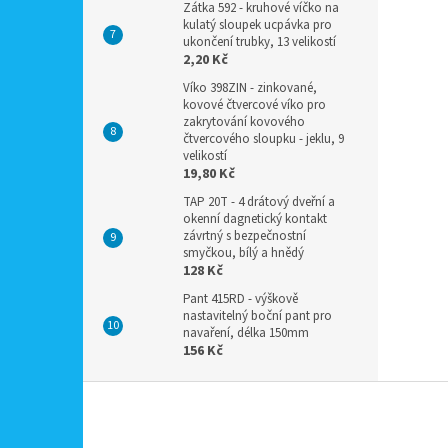
Zátka 592 - kruhové víčko na
kulatý sloupek ucpávka pro
ukončení trubky, 13 velikostí
2,20 Kč
Víko 398ZIN - zinkované,
kovové čtvercové víko pro
zakrytování kovového
čtvercového sloupku - jeklu, 9
velikostí
19,80 Kč
TAP 20T - 4 drátový dveřní a
okenní dagnetický kontakt
závrtný s bezpečnostní
smyčkou, bílý a hnědý
128 Kč
Pant 415RD - výškově
nastavitelný boční pant pro
navaření, délka 150mm
156 Kč
Z
á
p