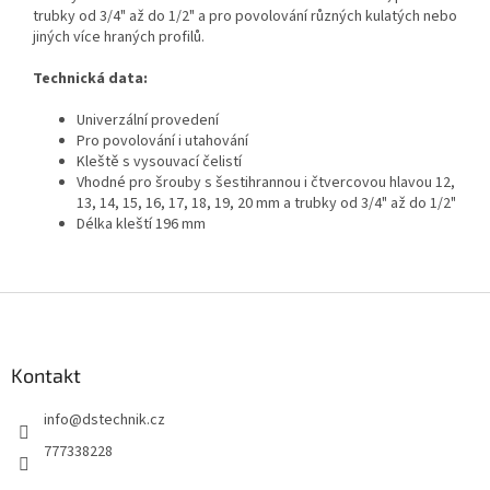
trubky od 3/4" až do 1/2" a pro povolování různých kulatých nebo
jiných více hraných profilů.
Technická data:
Univerzální provedení
Pro povolování i utahování
Kleště s vysouvací čelistí
Vhodné pro šrouby s šestihrannou i čtvercovou hlavou 12,
13, 14, 15, 16, 17, 18, 19, 20 mm a trubky od 3/4" až do 1/2"
Délka kleští 196 mm
Z
á
p
a
Kontakt
t
info
@
dstechnik.cz
í
777338228