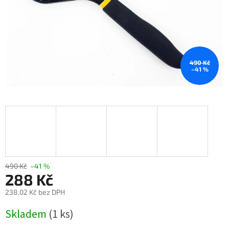
490 Kč
–41 %
490 Kč
–41 %
288 Kč
238,02 Kč bez DPH
Měrná
Skladem
(1 ks)
cena: