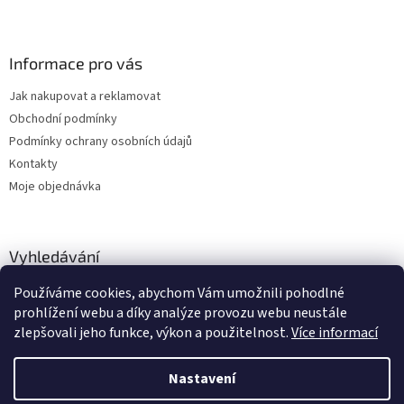
Informace pro vás
Jak nakupovat a reklamovat
Obchodní podmínky
Podmínky ochrany osobních údajů
Kontakty
Moje objednávka
Vyhledávání
Používáme cookies, abychom Vám umožnili pohodlné
HLEDAT
prohlížení webu a díky analýze provozu webu neustále
zlepšovali jeho funkce, výkon a použitelnost.
Více informací
Nastavení
Vytvořil Shoptet