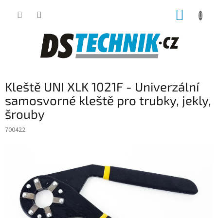
Přejít
NÁKUP
na
obsah
KOŠÍK
Kleště UNI XLK 1021F - Univerzální
samosvorné kleště pro trubky, jekly,
šrouby
700422