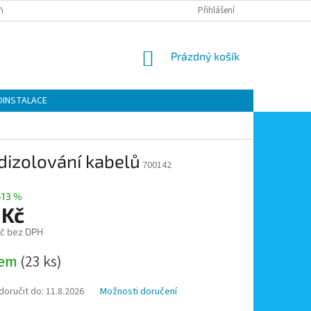
Y OCHRANY OSOBNÍCH ÚDAJŮ
KONTAKTY
Přihlášení
MOJE OBJEDNÁVKA
NÁKUPNÍ
Prázdný košík
KOŠÍK
OINSTALACE
dizolování kabelů
700142
–13 %
 Kč
č bez DPH
dem
(23 ks)
oručit do:
11.8.2026
Možnosti doručení