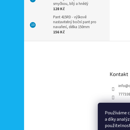
smyčkou, bílý a hnědý
128 Kč
Pant 415RD - výškově
nastavitelný boční pant pro
navaření, délka 150mm
156 Kč
Z
á
p
a
t
Kontakt
í
info
@
77733
Používáme c
a díky analý
použitelnos