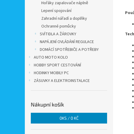
Hořáky zapalovače náplně
Lepení spojování
Použ
Zahradní nářadí a doplňky
Ochranné pomůcky
SVÍTIDLA A ŽÁROVKY
Tech
NAPÁJENÍ OVLÁDÁNÍ REGULACE
DOMÁCÍ SPOTŘEBIČE A POTŘEBY
AUTO MOTO KOLO
HOBBY SPORT CESTOVÁNÍ
HODINKY MOBILY PC
ZÁSUVKY A ELEKTROINSTALACE
Nákupní košík
0
KS /
0 KČ