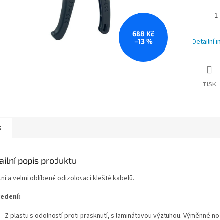
688 Kč
–13 %
Detailní 
TISK
s
ailní popis produktu
tní a velmi oblíbené odizolovací kleště kabelů.
edení:
Z plastu s odolností proti prasknutí, s laminátovou výztuhou. Výměnné n