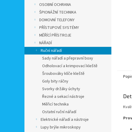
n
OSOBNÍ OCHRANA
e
ŠPIONÁŽNÍ TECHNIKA
l
DOMOVNÍ TELEFONY
PŘÍSTUPOVÉ SYSTÉMY
MĚŘÍCÍ PŘÍSTROJE
NÁŘADÍ
Ruční nářadí
Sady nářadí a přepravní boxy
Odholovací a krimpovací kleště
Šroubováky klíče kleště
Popi
Goly bity ráčny
Svorky držáky úchyty
Det
Řezné a sekací nástroje
Měřicí technika
Kvali
Ostatní ruční nářadí
Prov
Elektrické nářadí a nástroje
Lupy brýle mikroskopy