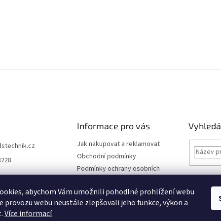
Informace pro vás
Vyhledá
Jak nakupovat a reklamovat
dstechnik.cz
Obchodní podmínky
8228
Podmínky ochrany osobních
údajů
Kontakty
ookies, abychom Vám umožnili pohodlné prohlížení webu
ze provozu webu neustále zlepšovali jeho funkce, výkon a
Moje objednávka
t.
Více informací