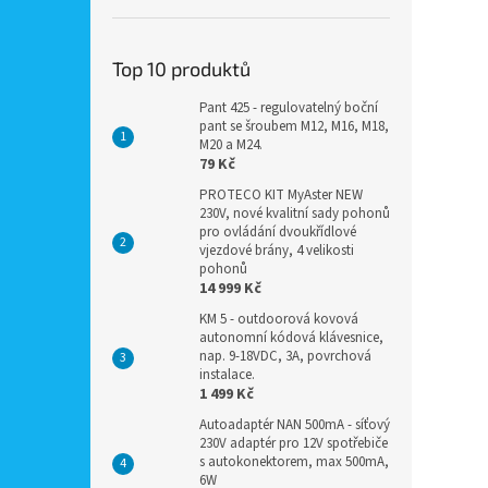
Top 10 produktů
Pant 425 - regulovatelný boční
pant se šroubem M12, M16, M18,
M20 a M24.
79 Kč
PROTECO KIT MyAster NEW
230V, nové kvalitní sady pohonů
pro ovládání dvoukřídlové
vjezdové brány, 4 velikosti
pohonů
14 999 Kč
KM 5 - outdoorová kovová
autonomní kódová klávesnice,
nap. 9-18VDC, 3A, povrchová
instalace.
1 499 Kč
Autoadaptér NAN 500mA - síťový
230V adaptér pro 12V spotřebiče
s autokonektorem, max 500mA,
6W