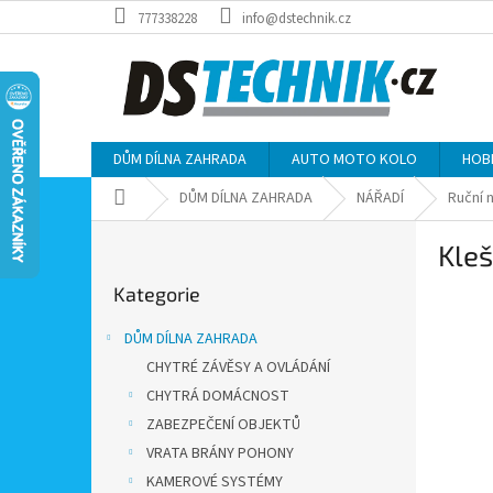
Přejít
777338228
info@dstechnik.cz
na
obsah
DŮM DÍLNA ZAHRADA
AUTO MOTO KOLO
HOB
Domů
DŮM DÍLNA ZAHRADA
NÁŘADÍ
Ruční 
P
Kleš
o
Přeskočit
s
Kategorie
kategorie
t
r
DŮM DÍLNA ZAHRADA
a
CHYTRÉ ZÁVĚSY A OVLÁDÁNÍ
n
CHYTRÁ DOMÁCNOST
n
í
ZABEZPEČENÍ OBJEKTŮ
p
VRATA BRÁNY POHONY
a
KAMEROVÉ SYSTÉMY