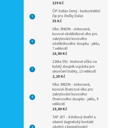
139 Kč
ČIP Dallas černý - bezkontaktní
čip pro čtečky Dalas
35 Kč
Víko 394ZIN - zinkované,
kovové obdélníkové víko pro
zakrytování kovového
obdélníkového sloupku - jeklu,
7 velikostí
16,80 Kč
Zátka 592 - kruhové víčko na
kulatý sloupek ucpávka pro
ukončení trubky, 13 velikostí
2,20 Kč
Víko 398ZIN - zinkované,
kovové čtvercové víko pro
zakrytování kovového
čtvercového sloupku - jeklu, 9
velikostí
19,80 Kč
TAP 20T - 4 drátový dveřní a
okenní dagnetický kontakt
závrtný s bezpečnostní