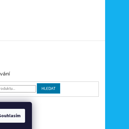
vání
HLEDAT
Souhlasím