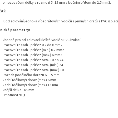
omezovačem délky v rozmezí 5–15 mm a bočním břitem do 2,5 mm2.
ití:
K odizolování jedno- a vícedrátových vodičů a jemných drátů s PVC izolací
nické parametry:
Vhodné pro odizolovací kleště Vodič s PVC izolací
Pracovní rozsah - průřez 0.2 do 6 mm2
Pracovní rozsah - průřez (min.) 0.2 mm2
Pracovní rozsah - průřez (max.) 6 mm2
Pracovní rozsah - průřez AWG 10 do 24
Pracovní rozsah - průřez AWG (min.) 24
Pracovní rozsah - průřez AWG (max.) 10
Rozsah podélného dorazu 6 - 15 mm
Zadní (délkový) doraz (max.) 6 mm
Zadní (délkový) doraz (max.) 15 mm
Vnější délka 165 mm
Hmotnost 91 g