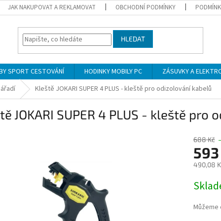
JAK NAKUPOVAT A REKLAMOVAT
OBCHODNÍ PODMÍNKY
PODMÍNK
HLEDAT
BY SPORT CESTOVÁNÍ
HODINKY MOBILY PC
ZÁSUVKY A ELEKTR
nářadí
Kleště JOKARI SUPER 4 PLUS - kleště pro odizolování kabelů
tě JOKARI SUPER 4 PLUS - kleště pro o
688 Kč
593
490,08 K
Měrná
Skla
cena:
Můžeme d