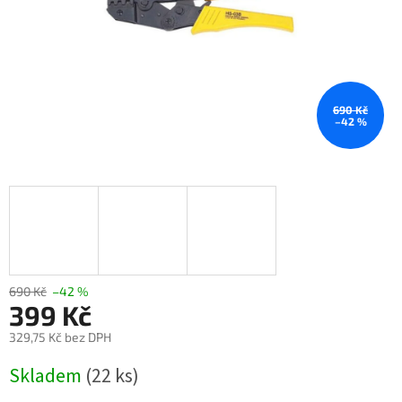
690 Kč
–42 %
690 Kč
–42 %
399 Kč
329,75 Kč bez DPH
Měrná
Skladem
(22 ks)
cena: