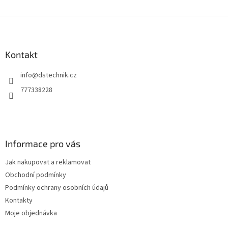
Z
á
p
a
Kontakt
t
info
@
dstechnik.cz
í
777338228
Informace pro vás
Jak nakupovat a reklamovat
Obchodní podmínky
Podmínky ochrany osobních údajů
Kontakty
Moje objednávka