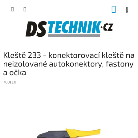
Přejít
NÁKUP
na
obsah
KOŠÍK
Kleště 233 - konektorovací kleště na
neizolované autokonektory, fastony
a očka
700110