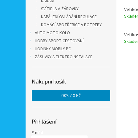
NÁŘADÍ
SVÍTIDLA A ŽÁROVKY
Veliko
Sklad
NAPÁJENÍ OVLÁDÁNÍ REGULACE
DOMÁCÍ SPOTŘEBIČE A POTŘEBY
AUTO MOTO KOLO
Veliko
HOBBY SPORT CESTOVÁNÍ
Sklad
HODINKY MOBILY PC
ZÁSUVKY A ELEKTROINSTALACE
Nákupní košík
0
KS /
0 KČ
Přihlášení
E-mail