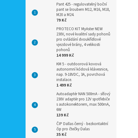
Pant 425 - regulovatelný boční
pant se šroubem M12, M16, M18,
M20 a M24.
79 Kč
PROTECO KIT MyAster NEW
230V, nové kvalitní sady pohonů
pro ovládání dvoukřídlové
vjezdové brány, 4 velikosti
pohonů
14 999 Kč
KM 5 - outdoorová kovová
autonomní kódová klávesnice,
nap. 9-18VDC, 3A, povrchová
instalace.
1 499 Kč
Autoadaptér NAN 500mA - síťový
230V adaptér pro 12V spotřebiče
s autokonektorem, max 500mA,
6W
139 Kč
ČIP Dallas černý - bezkontaktní
čip pro čtečky Dalas
35 Kč