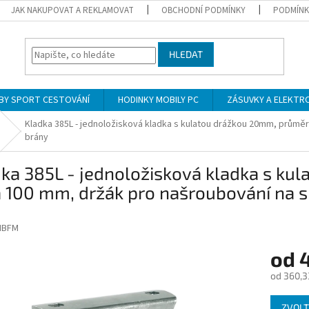
JAK NAKUPOVAT A REKLAMOVAT
OBCHODNÍ PODMÍNKY
PODMÍNK
HLEDAT
BY SPORT CESTOVÁNÍ
HODINKY MOBILY PC
ZÁSUVKY A ELEKTR
Kladka 385L - jednoložisková kladka s kulatou drážkou 20mm, průměr
brány
ka 385L - jednoložisková kladka s k
 100 mm, držák pro našroubování na s
IBFM
od
od
360,3
Měrná
ZVOLT
cena: