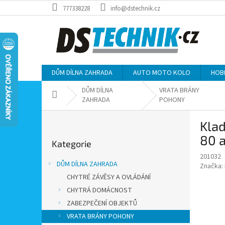
Přejít
777338228
info@dstechnik.cz
na
obsah
DŮM DÍLNA ZAHRADA
AUTO MOTO KOLO
HOB
DŮM DÍLNA
VRATA BRÁNY
Domů
ZAHRADA
POHONY
P
Klad
o
Přeskočit
s
80 a
Kategorie
kategorie
t
201032
r
DŮM DÍLNA ZAHRADA
Značka:
a
CHYTRÉ ZÁVĚSY A OVLÁDÁNÍ
n
CHYTRÁ DOMÁCNOST
n
í
ZABEZPEČENÍ OBJEKTŮ
p
VRATA BRÁNY POHONY