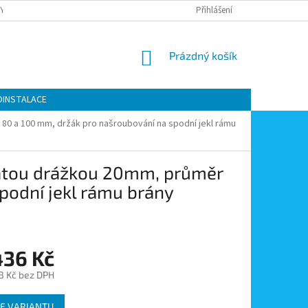
Y OCHRANY OSOBNÍCH ÚDAJŮ
KONTAKTY
Přihlášení
MOJE OBJEDNÁVKA
NÁKUPNÍ
Prázdný košík
KOŠÍK
OINSTALACE
 80 a 100 mm, držák pro našroubování na spodní jekl rámu
ulatou drážkou 20mm, průměr
podní jekl rámu brány
436 Kč
3 Kč
bez DPH
E VARIANTU