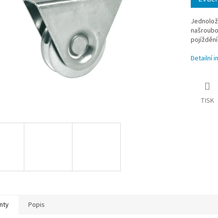
Jednolož
našroubov
pojíždění
Detailní 
TISK
nty
Popis