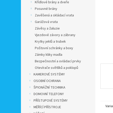
a
Křídlové brány a dveře
n
Posuvné brány
e
Zavěšená a skládací vrata
l
Garážová vrata
Závěsy a žaluzie
Vjezdové závory a zábrany
Krytky jeklů a trubek
Poštovní schránky a boxy
Zámky kliky madla
Bezpečnostní a ovládací prvky
Otevírače světlíků a poklopů
KAMEROVÉ SYSTÉMY
OSOBNÍ OCHRANA
ŠPIONÁŽNÍ TECHNIKA
DOMOVNÍ TELEFONY
PŘÍSTUPOVÉ SYSTÉMY
Varia
MĚŘÍCÍ PŘÍSTROJE