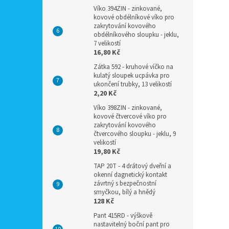
Víko 394ZIN - zinkované,
kovové obdélníkové víko pro
zakrytování kovového
obdélníkového sloupku - jeklu,
7 velikostí
16,80 Kč
Zátka 592 - kruhové víčko na
kulatý sloupek ucpávka pro
ukončení trubky, 13 velikostí
2,20 Kč
Víko 398ZIN - zinkované,
kovové čtvercové víko pro
zakrytování kovového
čtvercového sloupku - jeklu, 9
velikostí
19,80 Kč
TAP 20T - 4 drátový dveřní a
okenní dagnetický kontakt
závrtný s bezpečnostní
smyčkou, bílý a hnědý
128 Kč
Pant 415RD - výškově
nastavitelný boční pant pro