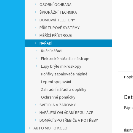
n
OSOBNÍ OCHRANA
e
ŠPIONÁŽNÍ TECHNIKA
l
DOMOVNÍ TELEFONY
PŘÍSTUPOVÉ SYSTÉMY
MĚŘÍCÍ PŘÍSTROJE
NÁŘADÍ
Ruční nářadí
Elektrické nářadí a nástroje
Lupy brýle mikroskopy
Hořáky zapalovače náplně
Popi
Lepení spojování
Zahradní nářadí a doplňky
Det
Ochranné pomůcky
SVÍTIDLA A ŽÁROVKY
Páje
NAPÁJENÍ OVLÁDÁNÍ REGULACE
DOMÁCÍ SPOTŘEBIČE A POTŘEBY
AUTO MOTO KOLO
Ilust