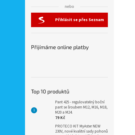
nebo
Přihlásit se přes Seznam
Přijímáme online platby
Top 10 produktů
Pant 425 - regulovatelný boční
pant se šroubem M12, M16, M18,
M20 a M24.
79 Kč
PROTECO KIT MyAster NEW
230V, nové kvalitní sady pohonů