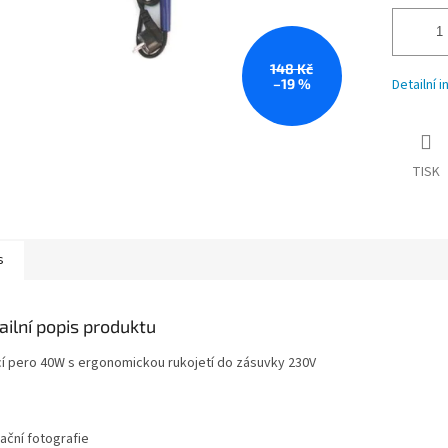
148 Kč
–19 %
Detailní 
TISK
s
ailní popis produktu
cí pero 40W s ergonomickou rukojetí do zásuvky 230V
rační fotografie