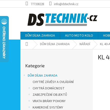
Přejít
777338228
info@dstechnik.cz
na
obsah
DŮM DÍLNA ZAHRADA
AUTO MOTO KOLO
HOB
Domů
DŮM DÍLNA ZAHRADA
NÁŘADÍ
KL 40-
P
KL 4
o
Přeskočit
s
Kategorie
kategorie
t
r
DŮM DÍLNA ZAHRADA
a
CHYTRÉ ZÁVĚSY A OVLÁDÁNÍ
n
CHYTRÁ DOMÁCNOST
n
í
ZABEZPEČENÍ OBJEKTŮ
p
VRATA BRÁNY POHONY
a
KAMEROVÉ SYSTÉMY