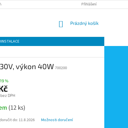
Y OCHRANY OSOBNÍCH ÚDAJŮ
KONTAKTY
Přihlášení
MOJE OBJEDNÁVKA
NÁKUPNÍ
Prázdný košík
KOŠÍK
OINSTALACE
 230V, výkon 40W
700200
19 %
Kč
 bez DPH
dem
(12 ks)
oručit do:
11.8.2026
Možnosti doručení