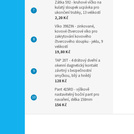
Zátka 592 - kruhové víčko na
kulatý sloupek ucpávka pro
ukončení trubky, 13 velikostí
2,20 Kč
Víko 398ZIN - zinkované,
kovové čtvercové víko pro
zakrytování kovového
čtvercového sloupku - jeklu, 9
velikostí
19,80 Kč
TAP 20T - 4 drátový dveřní a
okenní dagnetický kontakt
závrtný s bezpečnostní
smyčkou, bílý a hnědý
128 Kč
Pant 415RD - výškově
nastavitelný boční pant pro
navaření, délka 150mm
156 Kč
Z
á
p