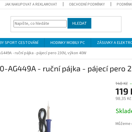
JAK NAKUPOVAT A REKLAMOVAT
OBCHODNÍ PODMÍNKY
PODMÍNK
HLEDAT
BY SPORT CESTOVÁNÍ
HODINKY MOBILY PC
ZÁSUVKY A ELEKTR
AG449A - ruční pájka - pájecí pero 230V, výkon 40W
0-AG449A - ruční pájka - pájecí pero
148 Kč
–
119 
98,35 Kč
Měrná
Skla
cena:
Můžeme d