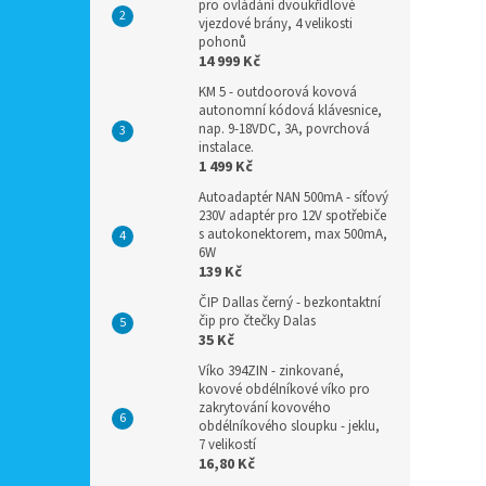
pro ovládání dvoukřídlové
vjezdové brány, 4 velikosti
pohonů
14 999 Kč
KM 5 - outdoorová kovová
autonomní kódová klávesnice,
nap. 9-18VDC, 3A, povrchová
instalace.
1 499 Kč
Autoadaptér NAN 500mA - síťový
230V adaptér pro 12V spotřebiče
s autokonektorem, max 500mA,
6W
139 Kč
ČIP Dallas černý - bezkontaktní
čip pro čtečky Dalas
35 Kč
Víko 394ZIN - zinkované,
kovové obdélníkové víko pro
zakrytování kovového
obdélníkového sloupku - jeklu,
7 velikostí
16,80 Kč