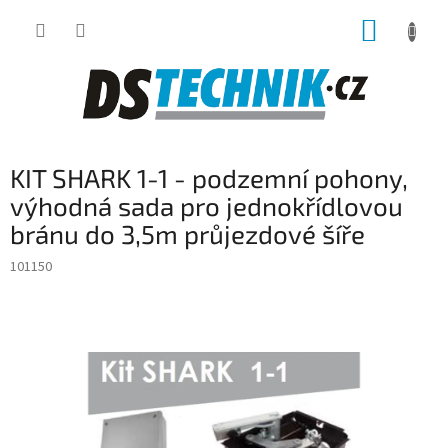
Přejít
NÁKUP
na
obsah
KOŠÍK
KIT SHARK 1-1 - podzemní pohony,
výhodná sada pro jednokřídlovou
bránu do 3,5m průjezdové šíře
101150