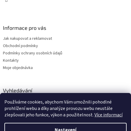
Informace pro vás
Jak nakupovat a reklamovat
Obchodní podmínky
Podmínky ochrany osobních údajů
Kontakty
Moje objednávka
Vyhledávání
Používáme cookies, abychom Vám umožnili pohodlné
HLEDAT
prohlížení webu a díky analýze provozu webu neustále
zlepšovali jeho funkce, výkon a použitelnost.
Více informací
Nastavení