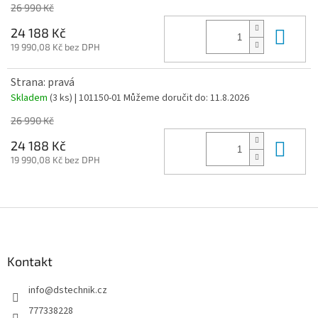
26 990 Kč
Do 
24 188 Kč
19 990,08 Kč bez DPH
Strana: pravá
Skladem
(3 ks)
| 101150-01
Můžeme doručit do:
11.8.2026
26 990 Kč
Do 
24 188 Kč
19 990,08 Kč bez DPH
Z
á
p
a
Kontakt
t
info
@
dstechnik.cz
í
777338228