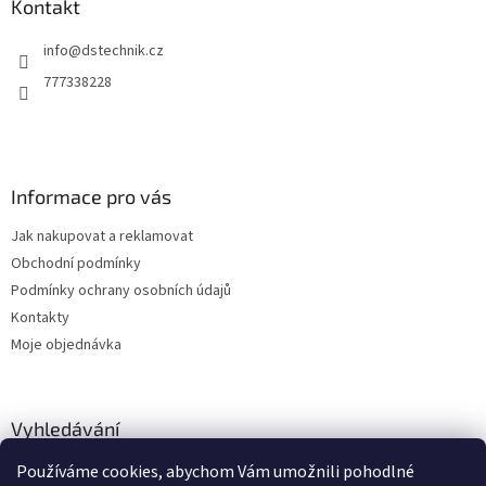
a
Kontakt
t
info
@
dstechnik.cz
í
777338228
Informace pro vás
Jak nakupovat a reklamovat
Obchodní podmínky
Podmínky ochrany osobních údajů
Kontakty
Moje objednávka
Vyhledávání
Používáme cookies, abychom Vám umožnili pohodlné
HLEDAT