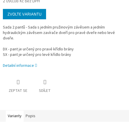
2 090,08 Kč bez DPH
Měrná
ZVOLTE VARIANTU
cena:
Sada 2 pantů - Sada s jedním pružinovým závěsem a jedním
hydraulickým závěsem zavírače dveří pro pravé dveře nebo levé
dveře.
DX - pant je určený pro pravé křídlo brány
SX - pant je určený pro levé křídlo brány
Detailní informace
ZEPTAT SE
SDÍLET
Varianty
Popis