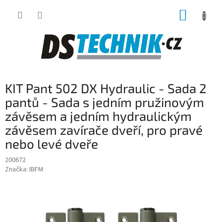
Přejít
NÁKUP
na
obsah
KOŠÍK
KIT Pant 502 DX Hydraulic - Sada 2
pantů - Sada s jedním pružinovým
závěsem a jedním hydraulickým
závěsem zavírače dveří, pro pravé
nebo levé dveře
200672
Značka:
IBFM