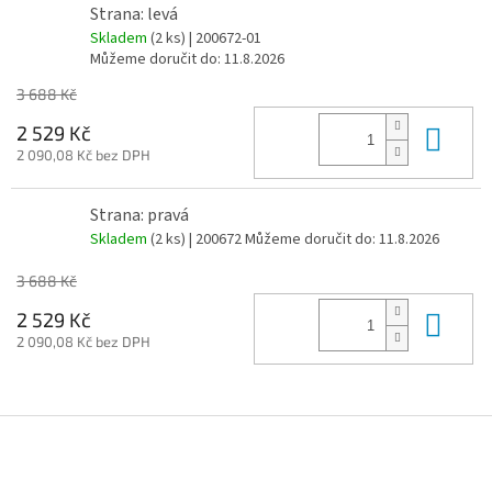
Strana: levá
Skladem
(2 ks)
| 200672-01
Můžeme doručit do:
11.8.2026
3 688 Kč
Do 
2 529 Kč
2 090,08 Kč bez DPH
Strana: pravá
Skladem
(2 ks)
| 200672
Můžeme doručit do:
11.8.2026
3 688 Kč
Do 
2 529 Kč
2 090,08 Kč bez DPH
Z
á
p