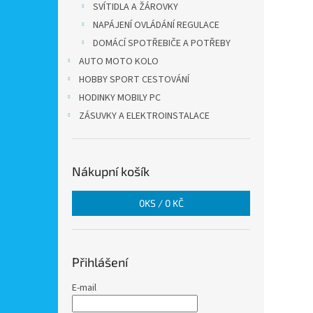
SVÍTIDLA A ŽÁROVKY
NAPÁJENÍ OVLÁDÁNÍ REGULACE
DOMÁCÍ SPOTŘEBIČE A POTŘEBY
AUTO MOTO KOLO
HOBBY SPORT CESTOVÁNÍ
HODINKY MOBILY PC
ZÁSUVKY A ELEKTROINSTALACE
Nákupní košík
0
KS /
0 KČ
Přihlášení
E-mail