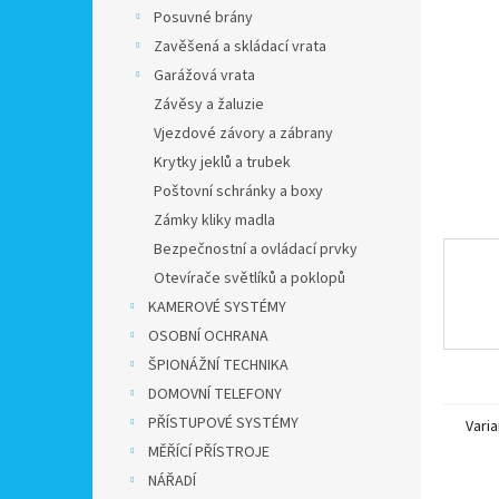
n
Posuvné brány
e
Zavěšená a skládací vrata
l
Garážová vrata
Závěsy a žaluzie
Vjezdové závory a zábrany
Krytky jeklů a trubek
Poštovní schránky a boxy
Zámky kliky madla
Bezpečnostní a ovládací prvky
Otevírače světlíků a poklopů
KAMEROVÉ SYSTÉMY
OSOBNÍ OCHRANA
ŠPIONÁŽNÍ TECHNIKA
DOMOVNÍ TELEFONY
PŘÍSTUPOVÉ SYSTÉMY
Varia
MĚŘÍCÍ PŘÍSTROJE
NÁŘADÍ