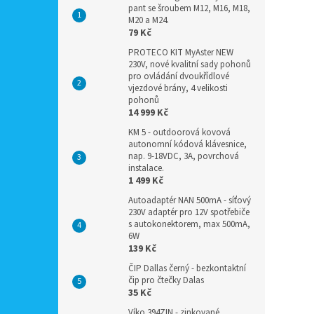
pant se šroubem M12, M16, M18,
M20 a M24.
79 Kč
PROTECO KIT MyAster NEW
230V, nové kvalitní sady pohonů
pro ovládání dvoukřídlové
vjezdové brány, 4 velikosti
pohonů
14 999 Kč
KM 5 - outdoorová kovová
autonomní kódová klávesnice,
nap. 9-18VDC, 3A, povrchová
instalace.
1 499 Kč
Autoadaptér NAN 500mA - síťový
230V adaptér pro 12V spotřebiče
s autokonektorem, max 500mA,
6W
139 Kč
ČIP Dallas černý - bezkontaktní
čip pro čtečky Dalas
35 Kč
Víko 394ZIN - zinkované,