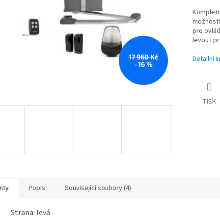
Kompletn
možností 
pro ovlád
levou i p
17 960 Kč
Detailní 
–16 %
TISK
nty
Popis
Související soubory (4)
Strana: levá