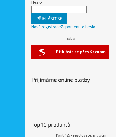
Heslo
PŘIHLÁSIT SE
Nová registrace
Zapomenuté heslo
nebo
Přihlásit se přes Seznam
Přijímáme online platby
Top 10 produktů
Pant 425 - regulovatelný boční