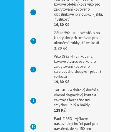
kovové obdélníkové víko pro
zakrytování kovového
obdélníkového sloupku - jeklu,
7 velikostí
16,80 Kč
Zátka 592 - kruhové víčko na
kulatý sloupek ucpávka pro
ukončení trubky, 13 velikostí
2,20 Kč
Víko 398ZIN - zinkované,
kovové čtvercové víko pro
zakrytování kovového
čtvercového sloupku - jeklu, 9
velikostí
19,80 Kč
TAP 20T - 4 drátový dveřní a
okenní dagnetický kontakt
závrtný s bezpečnostní
smyčkou, bílý a hnědý
128 Kč
Pant 415RD - výškově
nastavitelný boční pant pro
navaření, délka 150mm