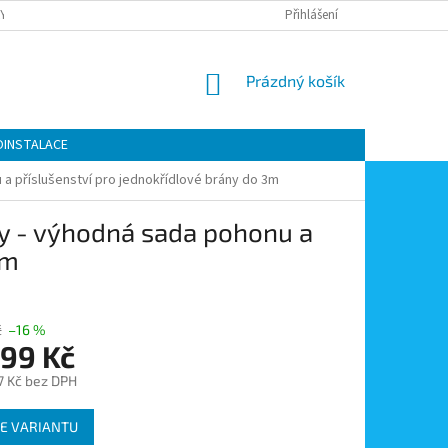
Y OCHRANY OSOBNÍCH ÚDAJŮ
KONTAKTY
Přihlášení
MOJE OBJEDNÁVKA
NÁKUPNÍ
Prázdný košík
KOŠÍK
OINSTALACE
a příslušenství pro jednokřídlové brány do 3m
y - výhodná sada pohonu a
3m
č
–16 %
999 Kč
7 Kč bez DPH
E VARIANTU