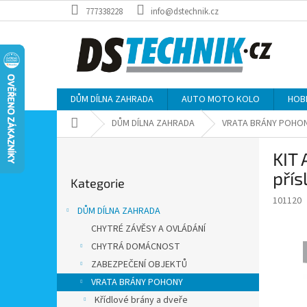
Přejít
777338228
info@dstechnik.cz
na
obsah
DŮM DÍLNA ZAHRADA
AUTO MOTO KOLO
HOB
Domů
DŮM DÍLNA ZAHRADA
VRATA BRÁNY POHO
P
KIT
o
Přeskočit
s
přís
Kategorie
kategorie
t
101120
r
DŮM DÍLNA ZAHRADA
a
CHYTRÉ ZÁVĚSY A OVLÁDÁNÍ
n
CHYTRÁ DOMÁCNOST
n
í
ZABEZPEČENÍ OBJEKTŮ
p
VRATA BRÁNY POHONY
a
Křídlové brány a dveře