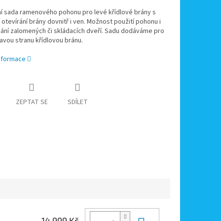
í sada ramenového pohonu pro levé křídlové brány s
otevírání brány dovnitř i ven. Možnost použití pohonu i
ání zalomených či skládacích dveří. Sadu dodáváme pro
ravou stranu křídlovou bránu.
informace
ZEPTAT SE
SDÍLET
14 999 Kč