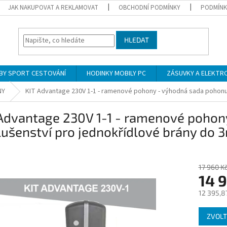
JAK NAKUPOVAT A REKLAMOVAT
OBCHODNÍ PODMÍNKY
PODMÍNK
HLEDAT
BY SPORT CESTOVÁNÍ
HODINKY MOBILY PC
ZÁSUVKY A ELEKTR
NY
KIT Advantage 230V 1-1 - ramenové pohony - výhodná sada pohonu 
 Advantage 230V 1-1 - ramenové pohon
lušenství pro jednokřídlové brány do 
17 960 K
14 
12 395,8
Měrná
ZVOLT
cena: