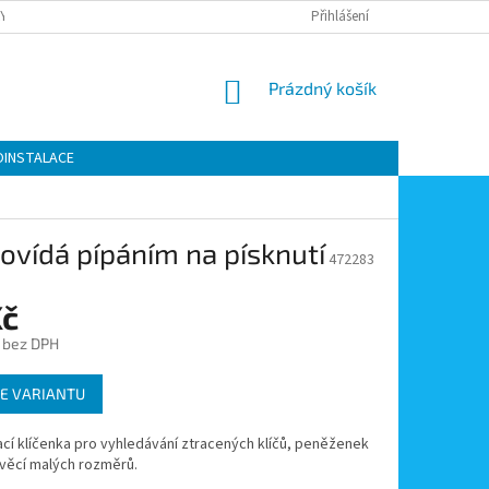
Y OCHRANY OSOBNÍCH ÚDAJŮ
KONTAKTY
Přihlášení
MOJE OBJEDNÁVKA
NÁKUPNÍ
Prázdný košík
KOŠÍK
OINSTALACE
povídá pípáním na písknutí
472283
Kč
 bez DPH
E VARIANTU
í klíčenka pro vyhledávání ztracených klíčů, peněženek
 věcí malých rozměrů.