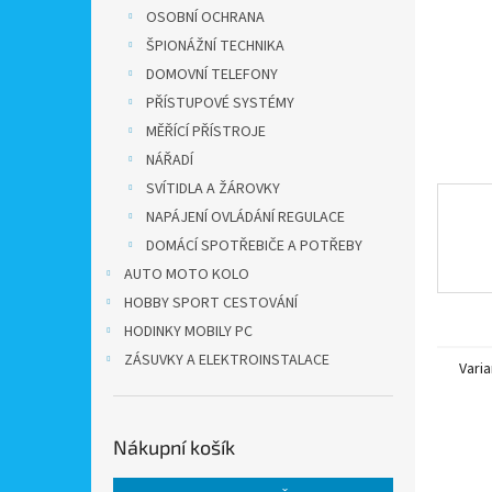
n
OSOBNÍ OCHRANA
e
ŠPIONÁŽNÍ TECHNIKA
l
DOMOVNÍ TELEFONY
PŘÍSTUPOVÉ SYSTÉMY
MĚŘÍCÍ PŘÍSTROJE
NÁŘADÍ
SVÍTIDLA A ŽÁROVKY
NAPÁJENÍ OVLÁDÁNÍ REGULACE
DOMÁCÍ SPOTŘEBIČE A POTŘEBY
AUTO MOTO KOLO
HOBBY SPORT CESTOVÁNÍ
HODINKY MOBILY PC
ZÁSUVKY A ELEKTROINSTALACE
Varia
Nákupní košík