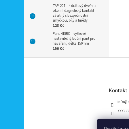
TAP 20T - 4 drátový dveřní a
okenní dagnetický kontakt
závrtný s bezpečnostní
smyčkou, bílý a hnědý
128 Kč
Pant 415RD - výškově
nastavitelný boční pant pro
navaření, délka 150mm
156 Kč
Z
á
p
a
t
Kontakt
í
info
@
77733
Používáme c