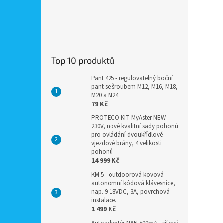
Top 10 produktů
Pant 425 - regulovatelný boční
pant se šroubem M12, M16, M18,
M20 a M24.
79 Kč
PROTECO KIT MyAster NEW
230V, nové kvalitní sady pohonů
pro ovládání dvoukřídlové
vjezdové brány, 4 velikosti
pohonů
14 999 Kč
KM 5 - outdoorová kovová
autonomní kódová klávesnice,
nap. 9-18VDC, 3A, povrchová
instalace.
1 499 Kč