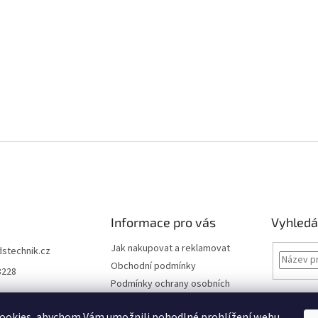
Informace pro vás
Vyhledá
Jak nakupovat a reklamovat
dstechnik.cz
Obchodní podmínky
8228
Podmínky ochrany osobních
údajů
Kontakty
ookies, abychom Vám umožnili pohodlné prohlížení webu