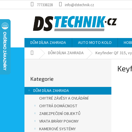
Přejít
777338228
info@dstechnik.cz
na
obsah
DŮM DÍLNA ZAHRADA
AUTO MOTO KOLO
HOB
Domů
DŮM DÍLNA ZAHRADA
Keyfinder QF 315, vy
P
Keyf
o
Přeskočit
s
Kategorie
kategorie
t
r
DŮM DÍLNA ZAHRADA
a
CHYTRÉ ZÁVĚSY A OVLÁDÁNÍ
n
CHYTRÁ DOMÁCNOST
n
í
ZABEZPEČENÍ OBJEKTŮ
p
VRATA BRÁNY POHONY
a
KAMEROVÉ SYSTÉMY