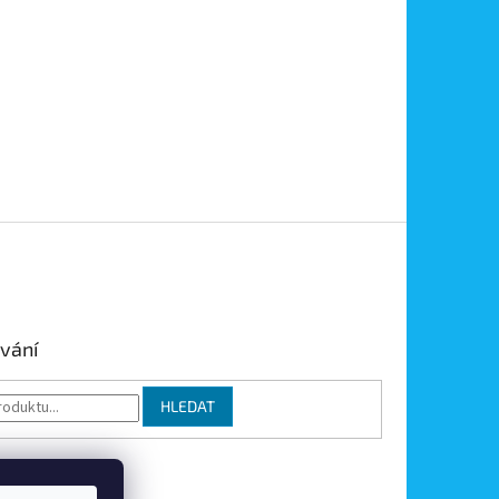
vání
HLEDAT