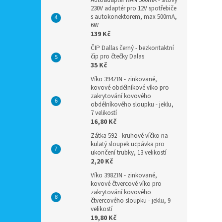
Autoadaptér NAN 500mA - síťový
230V adaptér pro 12V spotřebiče
s autokonektorem, max 500mA,
6W
139 Kč
ČIP Dallas černý - bezkontaktní
čip pro čtečky Dalas
35 Kč
Víko 394ZIN - zinkované,
kovové obdélníkové víko pro
zakrytování kovového
obdélníkového sloupku - jeklu,
7 velikostí
16,80 Kč
Zátka 592 - kruhové víčko na
kulatý sloupek ucpávka pro
ukončení trubky, 13 velikostí
2,20 Kč
Víko 398ZIN - zinkované,
kovové čtvercové víko pro
zakrytování kovového
čtvercového sloupku - jeklu, 9
velikostí
19,80 Kč