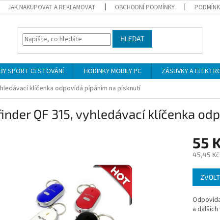
JAK NAKUPOVAT A REKLAMOVAT
OBCHODNÍ PODMÍNKY
PODMÍNK
HLEDAT
BY SPORT CESTOVÁNÍ
HODINKY MOBILY PC
ZÁSUVKY A ELEKTR
hledávací klíčenka odpovídá pípáním na písknutí
inder QF 315, vyhledávací klíčenka od
55 
45,45 Kč
Měrná
ZVOLT
cena:
Odpovídac
a dalších