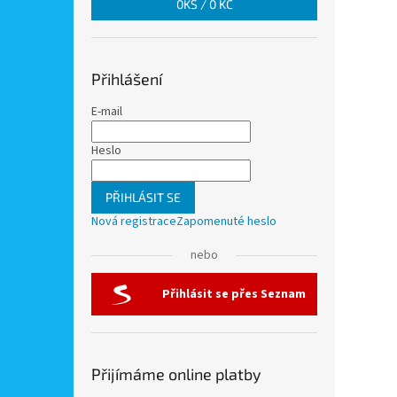
0
KS /
0 KČ
Přihlášení
E-mail
Heslo
PŘIHLÁSIT SE
Nová registrace
Zapomenuté heslo
nebo
Přihlásit se přes Seznam
Přijímáme online platby