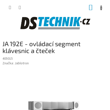
Přejít
NÁKUP
na
obsah
KOŠÍK
JA 192E - ovládací segment
klávesnic a čteček
405015
Značka:
Jablotron