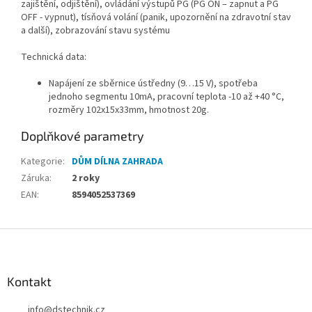
zajištění, odjištění), ovládání výstupů PG (PG ON – zapnut a PG
OFF - vypnut), tísňová volání (panik, upozornění na zdravotní stav
a další), zobrazování stavu systému
Technická data:
Napájení ze sběrnice ústředny (9…15 V), spotřeba
jednoho segmentu 10mA, pracovní teplota -10 až +40 °C,
rozměry 102x15x33mm, hmotnost 20g.
Doplňkové parametry
Kategorie
:
DŮM DÍLNA ZAHRADA
Záruka
:
2 roky
EAN
:
8594052537369
Z
á
p
a
Kontakt
t
info
@
dstechnik.cz