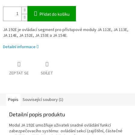
Přidat do košíku
JA 192E je ovládací segment pro přístupové moduly JA 112E, JA 113E,
JA 114E, JA 152E, JA 153E a JA 154E.
Detailní informace
ZEPTAT SE
SDÍLET
Popis
Související soubory (1)
Detailní popis produktu
Modul JA 192E umožňuje uživateli snadné ovládání funkcí
zabezpečovacího systému: ovládání sekcí (zajištění, částečné