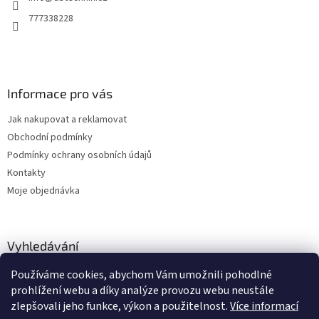
í
777338228
Informace pro vás
Jak nakupovat a reklamovat
Obchodní podmínky
Podmínky ochrany osobních údajů
Kontakty
Moje objednávka
Vyhledávání
Používáme cookies, abychom Vám umožnili pohodlné
HLEDAT
prohlížení webu a díky analýze provozu webu neustále
zlepšovali jeho funkce, výkon a použitelnost.
Více informací