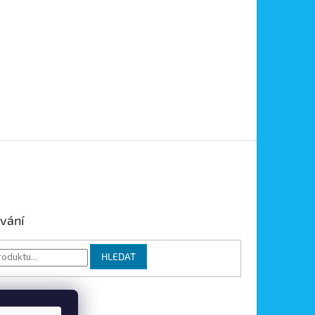
vání
HLEDAT