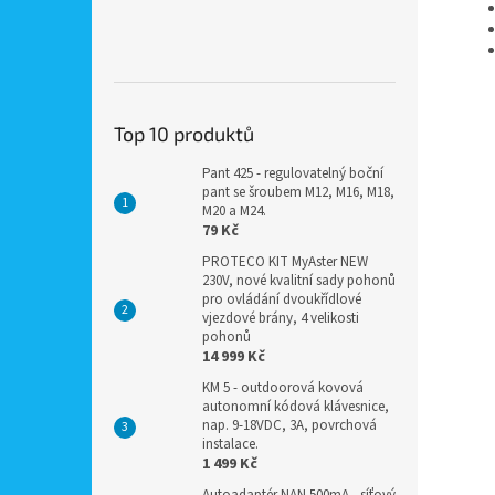
Top 10 produktů
Pant 425 - regulovatelný boční
pant se šroubem M12, M16, M18,
M20 a M24.
79 Kč
PROTECO KIT MyAster NEW
230V, nové kvalitní sady pohonů
pro ovládání dvoukřídlové
vjezdové brány, 4 velikosti
pohonů
14 999 Kč
KM 5 - outdoorová kovová
autonomní kódová klávesnice,
nap. 9-18VDC, 3A, povrchová
instalace.
1 499 Kč