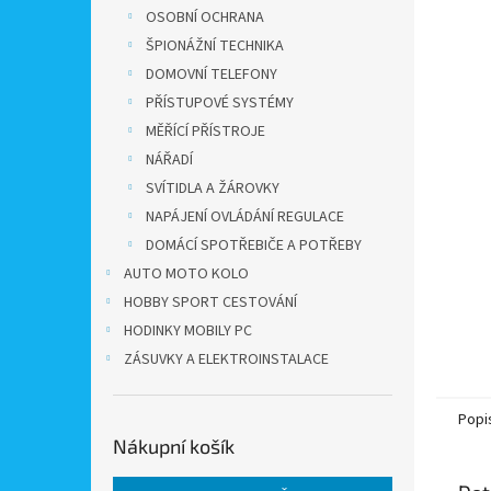
n
OSOBNÍ OCHRANA
e
ŠPIONÁŽNÍ TECHNIKA
l
DOMOVNÍ TELEFONY
PŘÍSTUPOVÉ SYSTÉMY
MĚŘÍCÍ PŘÍSTROJE
NÁŘADÍ
SVÍTIDLA A ŽÁROVKY
NAPÁJENÍ OVLÁDÁNÍ REGULACE
DOMÁCÍ SPOTŘEBIČE A POTŘEBY
AUTO MOTO KOLO
HOBBY SPORT CESTOVÁNÍ
HODINKY MOBILY PC
ZÁSUVKY A ELEKTROINSTALACE
Popi
Nákupní košík