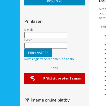
Det
0
KS /
0 KČ
Siré
popla
bate
Přihlášení
Tech
E-mail
Heslo
PŘIHLÁSIT SE
Nová registrace
Zapomenuté heslo
nebo
Přihlásit se přes Seznam
Přijímáme online platby