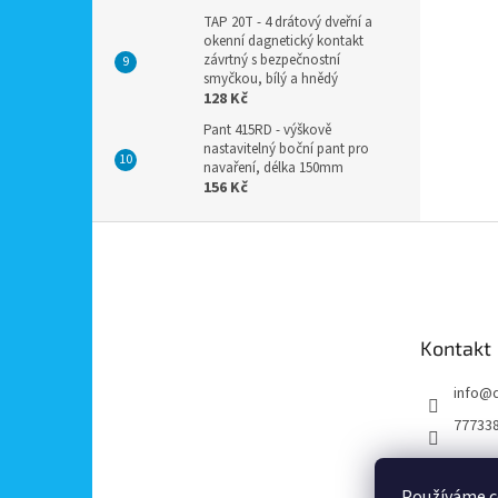
TAP 20T - 4 drátový dveřní a
okenní dagnetický kontakt
závrtný s bezpečnostní
smyčkou, bílý a hnědý
128 Kč
Pant 415RD - výškově
nastavitelný boční pant pro
navaření, délka 150mm
156 Kč
Z
á
p
a
t
Kontakt
í
info
@
77733
Používáme c