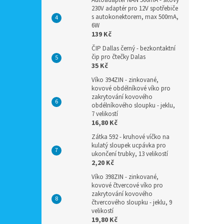
Autoadaptér NAN 500mA - síťový
230V adaptér pro 12V spotřebiče
s autokonektorem, max 500mA,
6W
139 Kč
ČIP Dallas černý - bezkontaktní
čip pro čtečky Dalas
35 Kč
Víko 394ZIN - zinkované,
kovové obdélníkové víko pro
zakrytování kovového
obdélníkového sloupku - jeklu,
7 velikostí
16,80 Kč
Zátka 592 - kruhové víčko na
kulatý sloupek ucpávka pro
ukončení trubky, 13 velikostí
2,20 Kč
Víko 398ZIN - zinkované,
kovové čtvercové víko pro
zakrytování kovového
čtvercového sloupku - jeklu, 9
velikostí
19,80 Kč