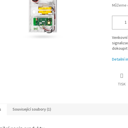
Můžeme d
Venkovní 
signaliza
dokoupit 
Detailní 
TISK
s
Související soubory (1)