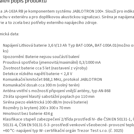
ailní popis produktu
na JA-163A RB je komponentem systému JABLOTRON 100+. Slouží pro indika
chu v exteriéru a pro doplňkovou akustickou signalizaci. Siréna je napájena 
rie a to zcela bez potřeby externího napájecího zdroje.
nická data:
Napájení Lithiová baterie 3,6 V/13 Ah Typ BAT-100A, BAT-100A.01(možno o
ks)
Upozornění: Baterie nejsou součástí balení
Proudová spotřeba (jmenovitá/maximální) 0,3/1000 mA
Životnost baterie cca 5 let (nastavení z výroby)
Detekce nízkého napětí baterie < 2,8 V
Komunikační kmitočet 868,1 MHz, protokol JABLOTRON
Komunikační dosah cca 300 m (volný terén)
Anténa vnitřní s možností připojení vnější antény, typ AN-868
Ztráta spojení hlasitý sabotážní poplach po 110 min
Siréna piezo elektrická 100 dB/m (nová baterie)
Rozměry (s krytem) 200 x 300 x 70 mm
Hmotnost bez baterie 434 g
Klasifikace stupeň zabezpečení 2/třída prostředí IV- dle ČSN EN 50131-1,
50131-4, ČSN EN 50131-5-3- prostředí venkovní všeobecné- provozní teplo
+60 °C- napájení typ W- certifikační orgán Trezor Test s.r.o. (č. 3025)