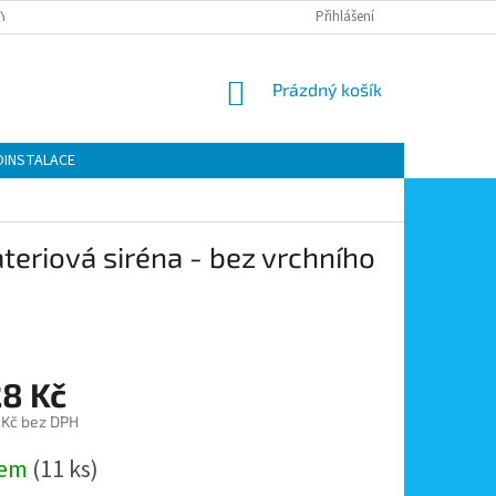
Y OCHRANY OSOBNÍCH ÚDAJŮ
KONTAKTY
Přihlášení
MOJE OBJEDNÁVKA
NÁKUPNÍ
Prázdný košík
KOŠÍK
OINSTALACE
eriová siréna - bez vrchního
28 Kč
 Kč bez DPH
dem
(11 ks)