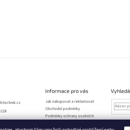
Informace pro vás
Vyhledá
Jak nakupovat a reklamovat
dstechnik.cz
Obchodní podmínky
8228
Podmínky ochrany osobních
údajů
Kontakty
ookies, abychom Vám umožnili pohodlné prohlížení webu