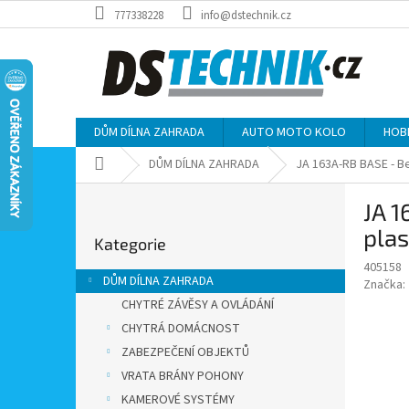
Přejít
777338228
info@dstechnik.cz
na
obsah
DŮM DÍLNA ZAHRADA
AUTO MOTO KOLO
HOB
Domů
DŮM DÍLNA ZAHRADA
JA 163A-RB BASE - Be
P
JA 1
o
Přeskočit
s
pla
Kategorie
kategorie
t
405158
r
DŮM DÍLNA ZAHRADA
Značka:
a
CHYTRÉ ZÁVĚSY A OVLÁDÁNÍ
n
CHYTRÁ DOMÁCNOST
n
í
ZABEZPEČENÍ OBJEKTŮ
p
VRATA BRÁNY POHONY
a
KAMEROVÉ SYSTÉMY