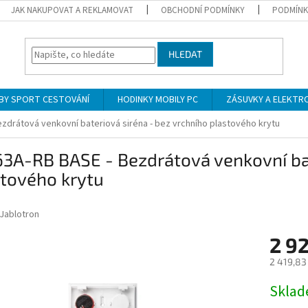
JAK NAKUPOVAT A REKLAMOVAT
OBCHODNÍ PODMÍNKY
PODMÍNK
HLEDAT
BY SPORT CESTOVÁNÍ
HODINKY MOBILY PC
ZÁSUVKY A ELEKTR
zdrátová venkovní bateriová siréna - bez vrchního plastového krytu
63A-RB BASE - Bezdrátová venkovní bat
stového krytu
Jablotron
2 9
2 419,83
Měrná
Skla
cena: