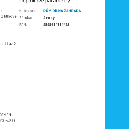
Doplňkové parametry
ci
Kategorie
:
DŮM DÍLNA ZAHRADA
z lithiové
Záruka
:
2 roky
EAN
:
8595614114493
sadit až 2
 ČSN EN
ta -20 až