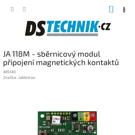
Přejít
NÁKUP
na
obsah
KOŠÍK
JA 118M - sběrnicový modul
připojení magnetických kontaktů
405043
Značka:
Jablotron