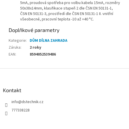
5mA, proudová spotřeba pro volbu kabelu 15mA, rozměry
50x38x14mm, klasifikace stupeň 2 dle ČSN EN 50131-1,
ČSN EN 50131-3, prostředí dle ČSN EN 50131-1 II. vnitřní
všeobecné, pracovní teplota -10 až +40 °C.
Doplňkové parametry
Kategorie
:
DŮM DÍLNA ZAHRADA
Záruka
:
2 roky
EAN
:
8594052539486
Z
á
p
a
Kontakt
t
info
@
dstechnik.cz
í
777338228