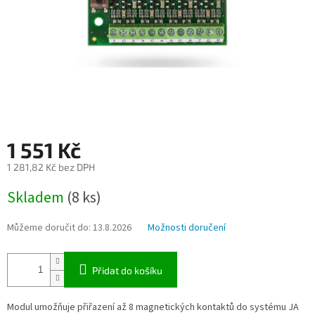
1 551 Kč
1 281,82 Kč bez DPH
Měrná
Skladem
(8 ks)
cena:
Můžeme doručit do:
13.8.2026
Možnosti doručení
Přidat do košíku
Modul umožňuje přiřazení až 8 magnetických kontaktů do systému JA