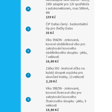
Autoadaptér NAN 500mA - síťový
230V adaptér pro 12V spotřebiče
s autokonektorem, max 500mA,
6W
139 Kč
ČIP Dallas černý - bezkontaktní
čip pro čtečky Dalas
35 Kč
Víko 394ZIN - zinkované,
kovové obdélníkové víko pro
zakrytování kovového
obdélníkového sloupku - jeklu,
7 velikostí
16,80 Kč
Zátka 592 - kruhové víčko na
kulatý sloupek ucpávka pro
ukončení trubky, 13 velikostí
2,20 Kč
Víko 398ZIN - zinkované,
kovové čtvercové víko pro
zakrytování kovového
čtvercového sloupku - jeklu, 9
velikostí
19,80 Kč