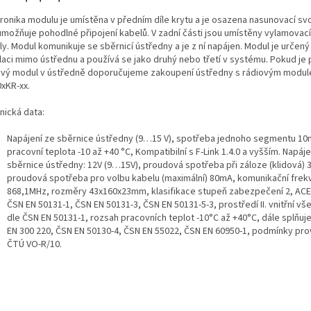
tronika modulu je umístěna v předním díle krytu a je osazena nasunovací svo
umožňuje pohodlné připojení kabelů. V zadní části jsou umístěny vylamovací
y. Modul komunikuje se sběrnicí ústředny a je z ní napájen. Modul je určený
alaci mimo ústřednu a používá se jako druhý nebo třetí v systému. Pokud je
ový modul v ústředně doporučujeme zakoupení ústředny s rádiovým modul
0xKR-xx.
nická data:
Napájení ze sběrnice ústředny (9…15 V), spotřeba jednoho segmentu 10
pracovní teplota -10 až +40 °C, Kompatibilní s F-Link 1.4.0 a vyšším. Napáje
sběrnice ústředny: 12V (9…15V), proudová spotřeba při záloze (klidová)
proudová spotřeba pro volbu kabelu (maximální) 80mA, komunikační fre
868,1MHz, rozměry 43x160x23mm, klasifikace stupeň zabezpečení 2, ACE 
ČSN EN 50131-1, ČSN EN 50131-3, ČSN EN 50131-5-3, prostředí II. vnitřní v
dle ČSN EN 50131-1, rozsah pracovních teplot -10°C až +40°C, dále splňuj
EN 300 220, ČSN EN 50130-4, ČSN EN 55022, ČSN EN 60950-1, podmínky pr
ČTÚ VO-R/10.