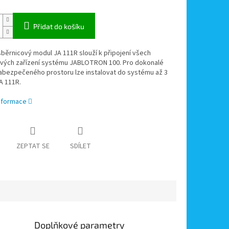
Přidat do košíku
běrnicový modul JA 111R slouží k připojení všech
vých zařízení systému JABLOTRON 100. Pro dokonalé
zabezpečeného prostoru lze instalovat do systému až 3
A 111R.
informace
ZEPTAT SE
SDÍLET
Doplňkové parametry