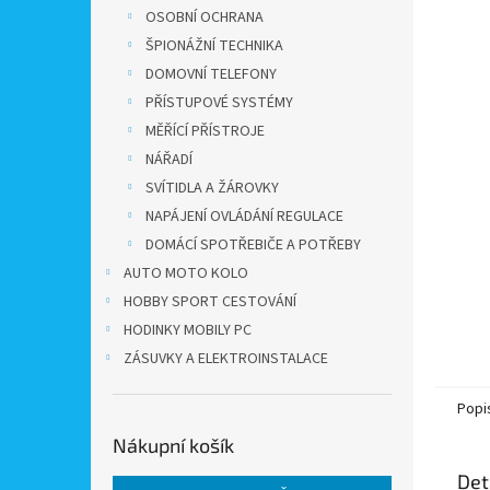
n
OSOBNÍ OCHRANA
e
ŠPIONÁŽNÍ TECHNIKA
l
DOMOVNÍ TELEFONY
PŘÍSTUPOVÉ SYSTÉMY
MĚŘÍCÍ PŘÍSTROJE
NÁŘADÍ
SVÍTIDLA A ŽÁROVKY
NAPÁJENÍ OVLÁDÁNÍ REGULACE
DOMÁCÍ SPOTŘEBIČE A POTŘEBY
AUTO MOTO KOLO
HOBBY SPORT CESTOVÁNÍ
HODINKY MOBILY PC
ZÁSUVKY A ELEKTROINSTALACE
Popi
Nákupní košík
Det