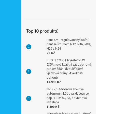
Top 10 produktů
Pant 425 - regulovatelný boční
pant se šroubem M12, M16, M18,
M20 a M24.
79 Kč
PROTECO KIT MyAster NEW
230V, nové kvalitní sady pohonů
pro ovládání dvoukřídlové
vjezdové brány, 4 velikosti
pohonů
14 999 Kč
KM 5 - outdoorová kovová
autonomní kódová klávesnice,
nap. 9-18VDC, 3A, povrchová
instalace.
1 499 Kč