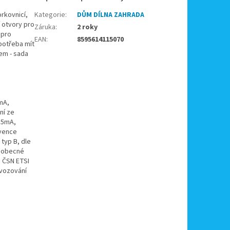
rkovnicí,
Kategorie
:
DŮM DÍLNA ZAHRADA
 otvory pro
Záruka
:
2 roky
 pro
EAN
:
8595614115070
 potřeba mít
em - sada
mA,
ní ze
 35mA,
kvence
typ B, dle
šeobecné
e ČSN ETSI
ovozování