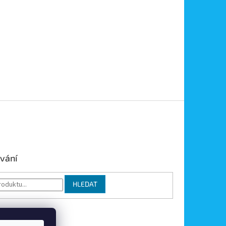
vání
HLEDAT