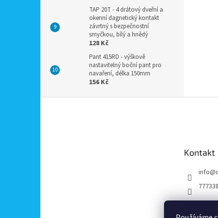
TAP 20T - 4 drátový dveřní a
okenní dagnetický kontakt
závrtný s bezpečnostní
smyčkou, bílý a hnědý
128 Kč
Pant 415RD - výškově
nastavitelný boční pant pro
navaření, délka 150mm
156 Kč
Z
á
p
a
t
Kontakt
í
info
@
77733
Používáme c