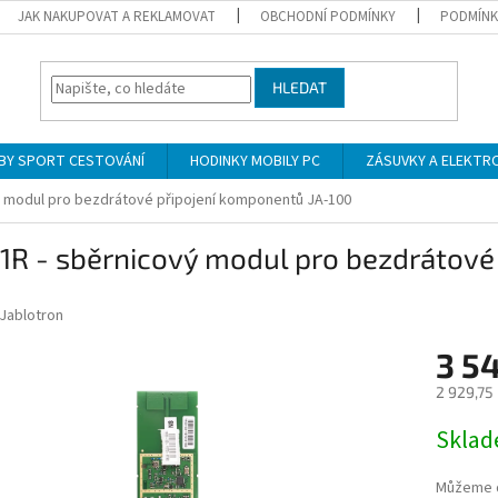
JAK NAKUPOVAT A REKLAMOVAT
OBCHODNÍ PODMÍNKY
PODMÍNK
HLEDAT
BY SPORT CESTOVÁNÍ
HODINKY MOBILY PC
ZÁSUVKY A ELEKTR
ý modul pro bezdrátové připojení komponentů JA-100
11R - sběrnicový modul pro bezdrátov
Jablotron
3 5
2 929,75
Měrná
Skla
cena:
Můžeme d