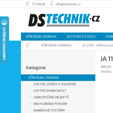
Přejít
777338228
info@dstechnik.cz
na
obsah
DŮM DÍLNA ZAHRADA
AUTO MOTO KOLO
HOB
Domů
DŮM DÍLNA ZAHRADA
JA 111R - sběrnicov
P
JA 1
o
Přeskočit
s
405016
Kategorie
kategorie
t
Značka:
r
DŮM DÍLNA ZAHRADA
a
CHYTRÉ ZÁVĚSY A OVLÁDÁNÍ
n
CHYTRÁ DOMÁCNOST
n
í
ZABEZPEČENÍ OBJEKTŮ
p
VRATA BRÁNY POHONY
a
KAMEROVÉ SYSTÉMY