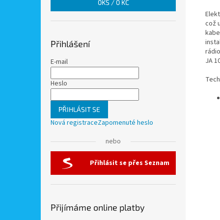
0
KS /
0 KČ
Elek
což 
kabel
inst
Přihlášení
rádi
JA 1
E-mail
Tech
Heslo
PŘIHLÁSIT SE
Nová registrace
Zapomenuté heslo
nebo
Přihlásit se přes Seznam
Přijímáme online platby