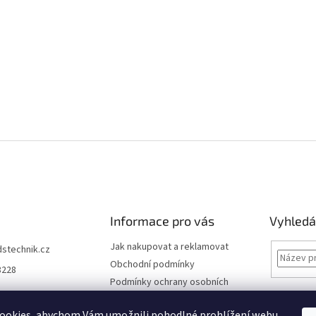
Informace pro vás
Vyhledá
Jak nakupovat a reklamovat
dstechnik.cz
Obchodní podmínky
8228
Podmínky ochrany osobních
údajů
Kontakty
ookies, abychom Vám umožnili pohodlné prohlížení webu