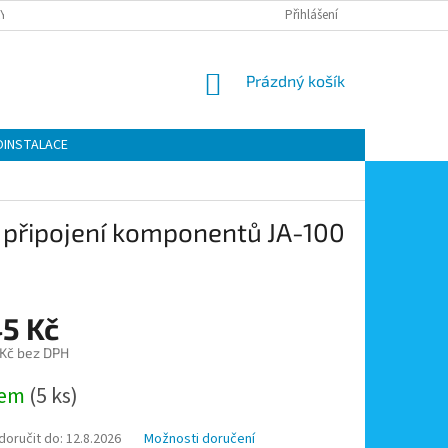
Y OCHRANY OSOBNÍCH ÚDAJŮ
KONTAKTY
Přihlášení
MOJE OBJEDNÁVKA
NÁKUPNÍ
Prázdný košík
KOŠÍK
OINSTALACE
é připojení komponentů JA-100
45 Kč
 Kč bez DPH
dem
(5 ks)
oručit do:
12.8.2026
Možnosti doručení