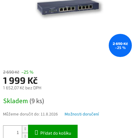
2 690 Kč
–25 %
2 690 Kč
–25 %
1 999 Kč
1 652,07 Kč bez DPH
Měrná
Skladem
(9 ks)
cena:
Můžeme doručit do:
11.8.2026
Možnosti doručení
Přidat do košíku