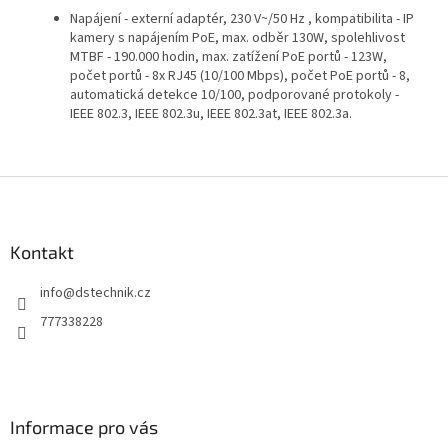
Napájení - externí adaptér, 230 V~/50 Hz , kompatibilita - IP
kamery s napájením PoE, max. odběr 130W, spolehlivost
MTBF - 190.000 hodin, max. zatížení PoE portů - 123W,
počet portů - 8x RJ45 (10/100 Mbps), počet PoE portů - 8,
automatická detekce 10/100, podporované protokoly -
IEEE 802.3, IEEE 802.3u, IEEE 802.3at, IEEE 802.3a.
Z
á
p
a
Kontakt
t
info
@
dstechnik.cz
í
777338228
Informace pro vás