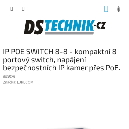
Přejít
NÁKUP
na
obsah
KOŠÍK
IP POE SWITCH 8-8 - kompaktní 8
portový switch, napájení
bezpečnostních IP kamer přes PoE.
603529
Značka:
LURECOM