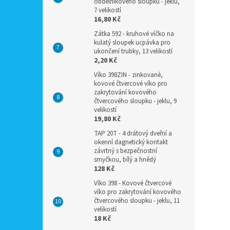
obdélníkového sloupku - jeklu,
7 velikostí
16,80 Kč
Zátka 592 - kruhové víčko na
kulatý sloupek ucpávka pro
ukončení trubky, 13 velikostí
2,20 Kč
Víko 398ZIN - zinkované,
kovové čtvercové víko pro
zakrytování kovového
čtvercového sloupku - jeklu, 9
velikostí
19,80 Kč
TAP 20T - 4 drátový dveřní a
okenní dagnetický kontakt
závrtný s bezpečnostní
smyčkou, bílý a hnědý
128 Kč
Víko 398 - Kovové čtvercové
víko pro zakrytování kovového
čtvercového sloupku - jeklu, 11
velikostí
18 Kč