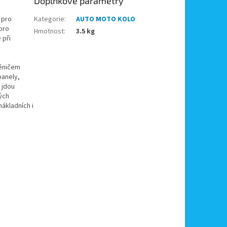
Doplňkové parametry
 pro
Kategorie
:
AUTO MOTO KOLO
 pro
Hmotnost
:
3.5 kg
 při
měničem
panely,
 jdou
ých
nákladních i