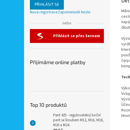
Det
PŘIHLÁSIT SE
Měni
Nová registrace
Zapomenuté heslo
cesto
napáj
nebo
dlou
Přihlásit se přes Seznam
Výst
vyráb
kter
použ
čerpa
Přijímáme online platby
kemp
Tech
Výko
Vstup
Výst
Top 10 produktů
Účin
Rozm
Pant 425 - regulovatelný boční
Hmot
pant se šroubem M12, M16, M18,
M20 a M24.