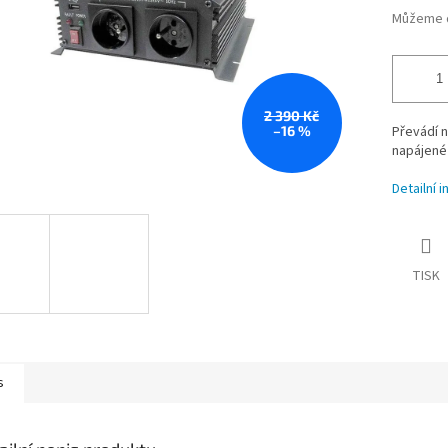
Můžeme d
2 390 Kč
–16 %
Převádí n
napájené
Detailní 
TISK
s