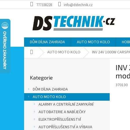
Přejít
777338228
info@dstechnik.cz
na
obsah
DŮM DÍLNA ZAHRADA
AUTO MOTO KOLO
HOB
Domů
AUTO MOTO KOLO
INV 24V 1000W CARSPA
P
INV
o
Přeskočit
s
mod
Kategorie
kategorie
t
370130
r
DŮM DÍLNA ZAHRADA
a
AUTO MOTO KOLO
n
ALARMY A CENTRÁLNÍ ZAMYKÁNÍ
n
í
AUTOBATERIE A NABÍJEČKY
p
ELEKTROPŘÍSLUŠENSTVÍ
a
AUTOPŘÍSLUŠENSTVÍ A VÝBAVA