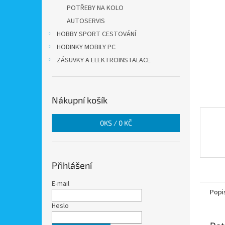
n
POTŘEBY NA KOLO
e
AUTOSERVIS
l
HOBBY SPORT CESTOVÁNÍ
HODINKY MOBILY PC
ZÁSUVKY A ELEKTROINSTALACE
Nákupní košík
0
KS /
0 KČ
Přihlášení
E-mail
Popi
Heslo