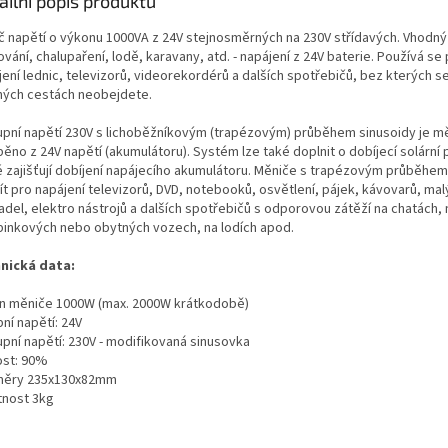
ailní popis produktu
č napětí o výkonu 1000VA z 24V stejnosměrných na 230V střídavých. Vhodný
vání, chalupaření, lodě, karavany, atd. - napájení z 24V baterie. Používá se
ení lednic, televizorů, videorekordérů a dalších spotřebičů, bez kterých se
hých cestách neobejdete.
upní napětí 230V s lichoběžníkovým (trapézovým) průběhem sinusoidy je 
ěno z 24V napětí (akumulátoru). Systém lze také doplnit o dobíjecí solární 
é zajišťují dobíjení napájecího akumulátoru. Měniče s trapézovým průběhem
ít pro napájení televizorů, DVD, notebooků, osvětlení, pájek, kávovarů, mal
del, elektro nástrojů a dalších spotřebičů s odporovou zátěží na chatách, 
inkových nebo obytných vozech, na lodích apod.
nická data:
n měniče 1000W (max. 2000W krátkodobě)
ní napětí: 24V
upní napětí: 230V - modifikovaná sinusovka
ost: 90%
ěry 235x130x82mm
nost 3kg