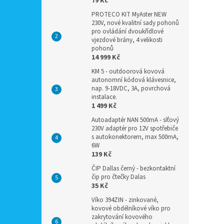
79 Kč
PROTECO KIT MyAster NEW
230V, nové kvalitní sady pohonů
pro ovládání dvoukřídlové
vjezdové brány, 4 velikosti
pohonů
14 999 Kč
KM 5 - outdoorová kovová
autonomní kódová klávesnice,
nap. 9-18VDC, 3A, povrchová
instalace.
1 499 Kč
Autoadaptér NAN 500mA - síťový
230V adaptér pro 12V spotřebiče
s autokonektorem, max 500mA,
6W
139 Kč
ČIP Dallas černý - bezkontaktní
čip pro čtečky Dalas
35 Kč
Víko 394ZIN - zinkované,
kovové obdélníkové víko pro
zakrytování kovového