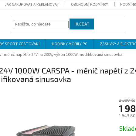
JAK NAKUPOVAT A REKLAMOVAT
OBCHODNÍ PODMÍNKY
PODMÍNK
HLEDAT
BY SPORT CESTOVÁNÍ
HODINKY MOBILY PC
ZÁSUVKY A ELEKTR
 - měnič napětí z 24V na 230V, výkon 1000W modifikovaná sinusovka
 24V 1000W CARSPA - měnič napětí z 
ifikovaná sinusovka
2 390 Kč
1 98
1 643,80
Měrná
Skla
cena: