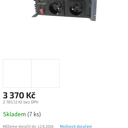
3 370 Kč
2 785,12 Kč bez DPH
Měrná
Skladem
(7 ks)
cena:
Můžeme doručit do:
12.8.2026
Možnosti doručení