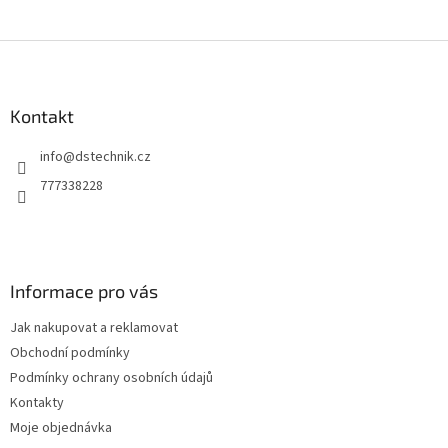
Z
á
p
a
Kontakt
t
info
@
dstechnik.cz
í
777338228
Informace pro vás
Jak nakupovat a reklamovat
Obchodní podmínky
Podmínky ochrany osobních údajů
Kontakty
Moje objednávka