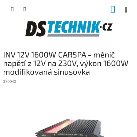
Přejít
NÁKUP
na
obsah
KOŠÍK
INV 12V 1600W CARSPA - měnič
napětí z 12V na 230V, výkon 1600W
modifikovaná sinusovka
370040