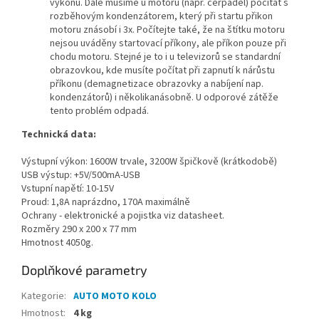
výkonu. Dále musíme u motorů (např. čerpadel) počítat s
rozběhovým kondenzátorem, který při startu přikon
motoru znásobí i 3x. Počítejte také, že na štítku motoru
nejsou uváděny startovací příkony, ale příkon pouze při
chodu motoru. Stejné je to i u televizorů se standardní
obrazovkou, kde musíte počítat při zapnutí k nárůstu
příkonu (demagnetizace obrazovky a nabíjení nap.
kondenzátorů) i několikanásobně. U odporové zátěže
tento problém odpadá.
Technická data:
Výstupní výkon: 1600W trvale, 3200W špičkově (krátkodobě)
USB výstup: +5V/500mA-USB
Vstupní napětí: 10-15V
Proud: 1,8A naprázdno, 170A maximálně
Ochrany - elektronické a pojistka viz datasheet.
Rozměry 290 x 200 x 77 mm
Hmotnost 4050g.
Doplňkové parametry
Kategorie
:
AUTO MOTO KOLO
Hmotnost
:
4 kg