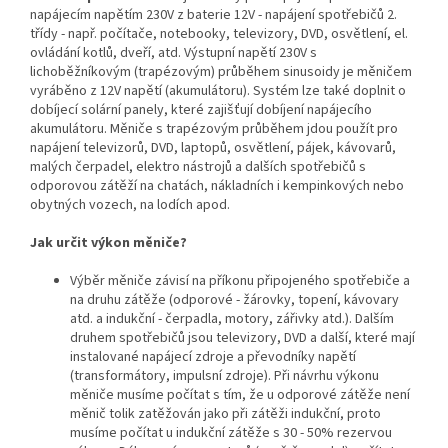
napájecím napětím 230V z baterie 12V - napájení spotřebičů 2.
třídy - např. počítače, notebooky, televizory, DVD, osvětlení, el.
ovládání kotlů, dveří, atd. Výstupní napětí 230V s
lichoběžníkovým (trapézovým) průběhem sinusoidy je měničem
vyráběno z 12V napětí (akumulátoru). Systém lze také doplnit o
dobíjecí solární panely, které zajišťují dobíjení napájecího
akumulátoru. Měniče s trapézovým průběhem jdou použít pro
napájení televizorů, DVD, laptopů, osvětlení, pájek, kávovarů,
malých čerpadel, elektro nástrojů a dalších spotřebičů s
odporovou zátěží na chatách, nákladních i kempinkových nebo
obytných vozech, na lodích apod.
Jak určit výkon měniče?
Výběr měniče závisí na příkonu připojeného spotřebiče a
na druhu zátěže (odporové - žárovky, topení, kávovary
atd. a indukční - čerpadla, motory, zářivky atd.). Dalším
druhem spotřebičů jsou televizory, DVD a další, které mají
instalované napájecí zdroje a převodníky napětí
(transformátory, impulsní zdroje). Při návrhu výkonu
měniče musíme počítat s tím, že u odporové zátěže není
měnič tolik zatěžován jako při zátěži indukční, proto
musíme počítat u indukční zátěže s 30 - 50% rezervou