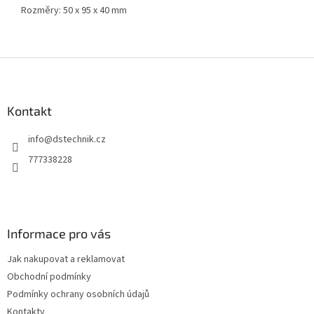
Rozměry: 50 x 95 x 40 mm
Z
á
p
a
Kontakt
t
info
@
dstechnik.cz
í
777338228
Informace pro vás
Jak nakupovat a reklamovat
Obchodní podmínky
Podmínky ochrany osobních údajů
Kontakty