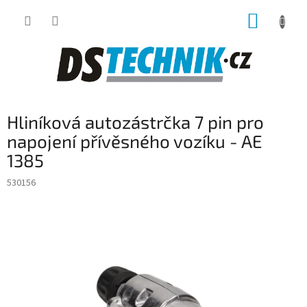
Přejít
NÁKUP
na
obsah
KOŠÍK
Hliníková autozástrčka 7 pin pro
napojení přívěsného vozíku - AE
1385
530156