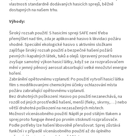
vlastnosti standardně dodávaných hasicích sprejů, běžně
dostupných na našem trhu.
Výhody:
Široký rozsah použití: S hasicími spreji SAFE není třeba
přemýšlet nad tím, zda je aplikované hasivo k likvidaci požáru
vhodné. Speciální ekologické hasivo s aktivními složkami
zajišťuje široký rozsah použití a bezpečné hašení požárů
pevných i kapalných látek, tuků a olejů. Upravený proud hasiva
zvyšuje samotný výkon hasicí látky, když se za rozprašovačem
mění v jemný pěnový aerosol absorbující velké množství energie
hoření.
Zabránění opětovnému vzplanutí: Po použití vytvoří hasicí látka
film s modifikovanými chemickými účinky ochlazování místa
požáru zabraňující opětovnému vzplanutí.
Bez druhotných poškození: Hasivo po použití nezanechává, na
rozdíl od jiných prostředků hašení, menší (fleky, skvrny, …) nebo
větší druhotná poškození na nezasažených místech.
Možnost vícenásobného použití: Náplň je pod stálým tlakem a
sprej proto funguje ihned po prvním stisknutí rozprašovače.
Podle potřeby lze hašení libovolně přerušovat. Sprej zůstává
funkční i v případě vícenásobného použití až do úplného