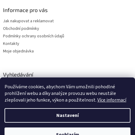
Informace pro vás
Jak nakupovat a reklamovat
Obchodní podmínky
Podmínky ochrany osobních údajů
Kontakty
Moje objednávka
Vyhledávání
Používáme cookies, abychom Vám umožnili pohodlné
HLEDAT
prohlížení webu a díky analýze provozu webu neustále
zlepšovali jeho funkce, výkon a použitelnost.
Více informací
Nastavení
Vytvořil Shoptet
Zboží vedeme skladem, dodání cca 24-48 hodin dle výběru dopravce a
Souhlasím
Copyright 2026
dstechnik.cz
. Všechna práva vyhrazena.