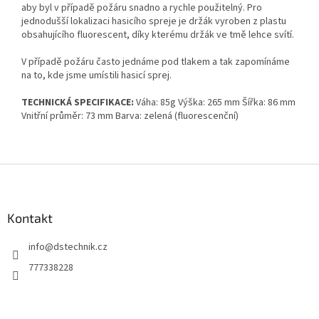
aby byl v případě požáru snadno a rychle použitelný. Pro
jednodušší lokalizaci hasicího spreje je držák vyroben z plastu
obsahujícího fluorescent, díky kterému držák ve tmě lehce svítí.
V případě požáru často jednáme pod tlakem a tak zapomínáme
na to, kde jsme umístili hasicí sprej.
TECHNICKÁ SPECIFIKACE:
Váha: 85g Výška: 265 mm Šířka: 86 mm
Vnitřní průměr: 73 mm Barva: zelená (fluorescenční)
Z
á
p
a
Kontakt
t
info
@
dstechnik.cz
í
777338228