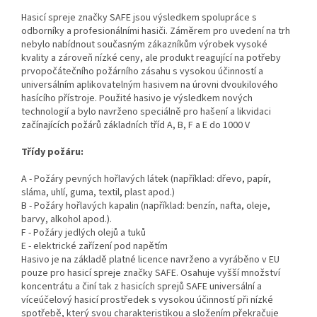
Hasicí spreje značky SAFE jsou výsledkem spolupráce s
odborníky a profesionálními hasiči. Záměrem pro uvedení na trh
nebylo nabídnout současným zákazníkům výrobek vysoké
kvality a zároveň nízké ceny, ale produkt reagující na potřeby
prvopočátečního požárního zásahu s vysokou účinností a
universálním aplikovatelným hasivem na úrovni dvoukilového
hasícího přístroje. Použité hasivo je výsledkem nových
technologií a bylo navrženo speciálně pro hašení a likvidaci
začínajících požárů základních tříd A, B, F a E do 1000 V
Třídy požáru:
A - Požáry pevných hořlavých látek (například: dřevo, papír,
sláma, uhlí, guma, textil, plast apod.)
B - Požáry hořlavých kapalin (například: benzín, nafta, oleje,
barvy, alkohol apod.).
F - Požáry jedlých olejů a tuků
E - elektrické zařízení pod napětím
Hasivo je na základě platné licence navrženo a vyráběno v EU
pouze pro hasicí spreje značky SAFE. Osahuje vyšší množství
koncentrátu a činí tak z hasicích sprejů SAFE universální a
víceúčelový hasicí prostředek s vysokou účinností při nízké
spotřebě, který svou charakteristikou a složením překračuje