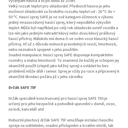
vyčerpání hasiva a to po dobu až 10 let.
Velký rozsah teplot pro skladování: Předností hasiva je jeho
možnost skladování za širokého rozsahu teplot od - 20 °C do +
50 °C. Hasicí sprej SAFE je ve své kategorii účinnosti a výkonu
jediný mrazuvzdorný hasící sprej, který nepodléhá výkyvům
teplot. Může být například po celý rok skladován uvnitř vozidla a
lze ním jako jediným nahradit kilový nebo dvou kilový práškový
hasicí přístroj. Málokdo má doma či ve svém voze klasický hasicí
přístroj. Ať už z důvodu nutnosti pravidelných revizí, hmotnosti,
nebo neznalosti spojené s jeho použitím.
Snadná manipulace: Hasicí sprej SAFE disponuje kompaktními
rozměry a malou hmotností. To znamená že každý je schopen jej
okamžitě použít (stejně jako běžný sprej) a ovládat ho bez
problémů může dítě i senior. Sprej je vždy po ruce a připravený k
okamžité likvidaci požáru již v jeho zárodku.
Držák SAFE 75F
Držák speciálně konstruovaný pro hasicí sprej SAFE 750 je
určený pro jeho bezpečné a pohodlné upevnění v domě, voze,
na lodi, kanceláři atd.
Robustní plastový držák SAFE 75F umožňuje instalaci hasicího
spreje na viditelném, snadno přístupném a trvalém místě, tak