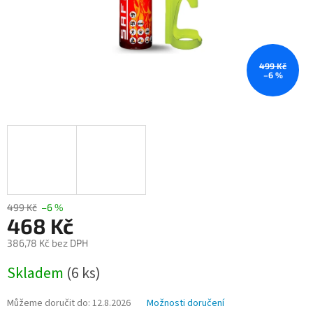
499 Kč
–6 %
499 Kč
–6 %
468 Kč
386,78 Kč bez DPH
Měrná
Skladem
(6 ks)
cena:
Můžeme doručit do:
12.8.2026
Možnosti doručení