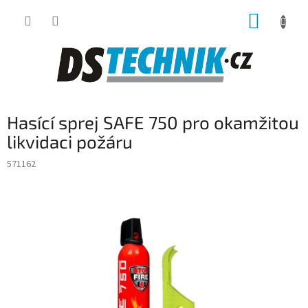
Přejít
NÁKUP
na
obsah
KOŠÍK
Hasící sprej SAFE 750 pro okamžitou
likvidaci požáru
571162