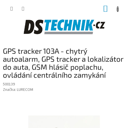
Přejít
NÁKUP
na
obsah
KOŠÍK
GPS tracker 103A - chytrý
autoalarm, GPS tracker a lokalizátor
do auta, GSM hlásič poplachu,
ovládání centrálního zamykání
500139
Značka:
LURECOM