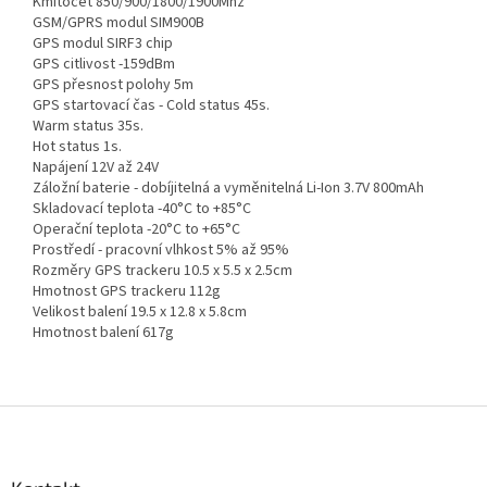
Kmitočet 850/900/1800/1900Mhz
GSM/GPRS modul SIM900B
GPS modul SIRF3 chip
GPS citlivost -159dBm
GPS přesnost polohy 5m
GPS startovací čas - Cold status 45s.
Warm status 35s.
Hot status 1s.
Napájení 12V až 24V
Záložní baterie - dobíjitelná a vyměnitelná Li-Ion 3.7V 800mAh
Skladovací teplota -40°C to +85°C
Operační teplota -20°C to +65°C
Prostředí - pracovní vlhkost 5% až 95%
Rozměry GPS trackeru 10.5 x 5.5 x 2.5cm
Hmotnost GPS trackeru 112g
Velikost balení 19.5 x 12.8 x 5.8cm
Hmotnost balení 617g
Z
á
p