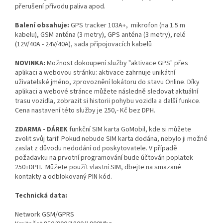
přerušení přívodu paliva apod.
Balení obsahuje:
GPS tracker 103A+, mikrofon (na 1.5 m
kabelu), GSM anténa (3 metry), GPS anténa (3 metry), relé
(12V/40A - 24V/40A), sada připojovacích kabelů
NOVINKA:
Možnost dokoupení služby "aktivace GPS" přes
aplikaci a webovou stránku: aktivace zahrnuje unikátní
uživatelské jméno, zprovoznění lokátoru do stavu Online. Díky
aplikaci a webové stránce můžete následně sledovat aktuální
trasu vozidla, zobrazit si historii pohybu vozidla a další funkce.
Cena nastavení této služby je 250,- Kč bez DPH.
ZDARMA - DÁREK
funkční SIM karta GoMobil, kde si můžete
zvolit svůj tarif. Pokud nebude SIM karta dodána, nebylo ji možné
zaslat z důvodu nedodání od poskytovatele. V případě
požadavku na prvotní programování bude účtován poplatek
250+DPH. Můžete použít vlastní SIM, dbejte na smazané
kontakty a odblokovaný PIN kód.
Technická data:
Network GSM/GPRS