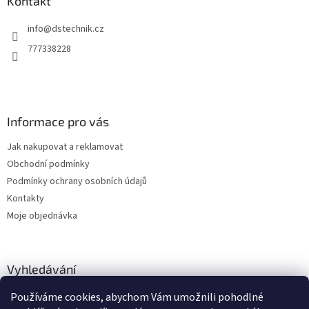
a
Kontakt
t
info
@
dstechnik.cz
í
777338228
Informace pro vás
Jak nakupovat a reklamovat
Obchodní podmínky
Podmínky ochrany osobních údajů
Kontakty
Moje objednávka
Vyhledávání
Používáme cookies, abychom Vám umožnili pohodlné
HLEDAT