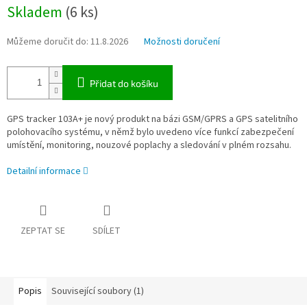
Měrná
Skladem
(6 ks)
cena:
Můžeme doručit do:
11.8.2026
Možnosti doručení
Přidat do košíku
GPS tracker 103A+ je nový produkt na bázi GSM/GPRS a GPS satelitního
polohovacího systému, v němž bylo uvedeno více funkcí zabezpečení
umístění, monitoring, nouzové poplachy a sledování v plném rozsahu.
Detailní informace
ZEPTAT SE
SDÍLET
Popis
Související soubory (1)