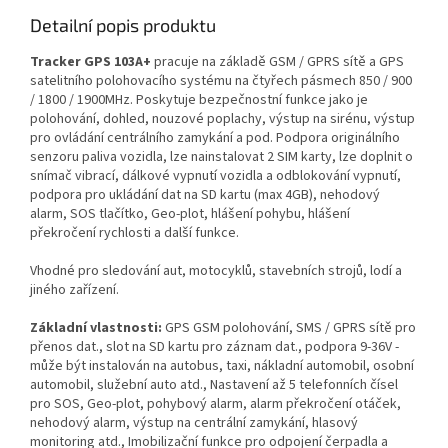
Detailní popis produktu
Tracker GPS 103A+
pracuje na základě GSM / GPRS sítě a GPS
satelitního polohovacího systému na čtyřech pásmech 850 / 900
/ 1800 / 1900MHz. Poskytuje bezpečnostní funkce jako je
polohování, dohled, nouzové poplachy, výstup na sirénu, výstup
pro ovládání centrálního zamykání a pod. Podpora originálního
senzoru paliva vozidla, lze nainstalovat 2 SIM karty, lze doplnit o
snímač vibrací, dálkové vypnutí vozidla a odblokování vypnutí,
podpora pro ukládání dat na SD kartu (max 4GB), nehodový
alarm, SOS tlačítko, Geo-plot, hlášení pohybu, hlášení
překročení rychlosti a další funkce.
Vhodné pro sledování aut, motocyklů, stavebních strojů, lodí a
jiného zařízení.
Základní vlastnosti:
GPS GSM polohování, SMS / GPRS sítě pro
přenos dat., slot na SD kartu pro záznam dat., podpora 9-36V -
může být instalován na autobus, taxi, nákladní automobil, osobní
automobil, služební auto atd., Nastavení až 5 telefonních čísel
pro SOS, Geo-plot, pohybový alarm, alarm překročení otáček,
nehodový alarm, výstup na centrální zamykání, hlasový
monitoring atd., Imobilizační funkce pro odpojení čerpadla a