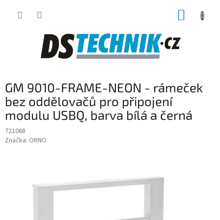
Přejít
NÁKUP
na
obsah
KOŠÍK
GM 9010-FRAME-NEON - rámeček
bez oddělovačů pro připojení
modulu USBQ, barva bílá a černá
721068
Značka:
ORNO