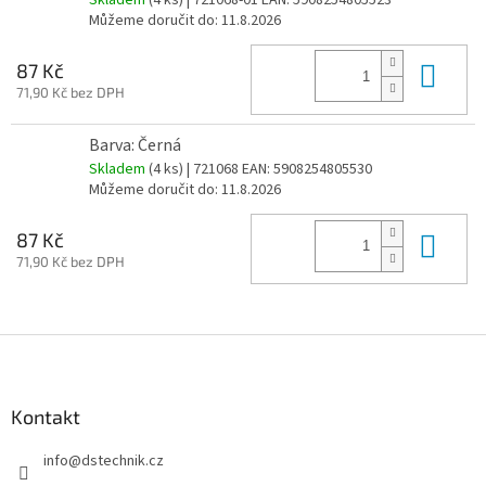
Můžeme doručit do:
11.8.2026
Do 
87 Kč
71,90 Kč bez DPH
Barva: Černá
Skladem
(4 ks)
| 721068
EAN:
5908254805530
Můžeme doručit do:
11.8.2026
Do 
87 Kč
71,90 Kč bez DPH
Z
á
p
a
Kontakt
t
info
@
dstechnik.cz
í