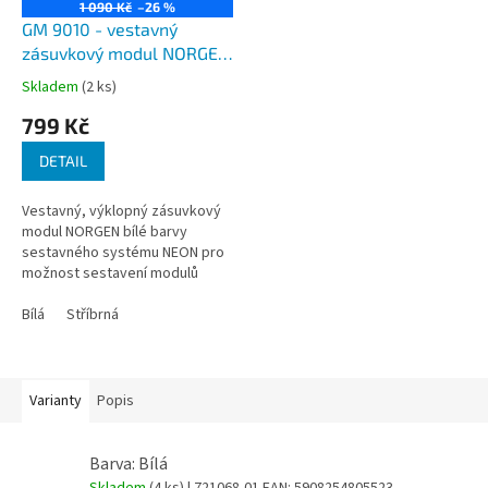
1 090 Kč
–26 %
GM 9010 - vestavný
zásuvkový modul NORGEN
do pracovní desky stolu -
Skladem
(2 ks)
prázdný pro moduly NEON,
799 Kč
barva černá, stříbrná a
bílá
DETAIL
Vestavný, výklopný zásuvkový
modul NORGEN bílé barvy
sestavného systému NEON pro
možnost sestavení modulů
zásuvek dle přání zákazníka - viz
naše nabídka.
Bílá
Stříbrná
Varianty
Popis
Barva: Bílá
Skladem
(4 ks)
| 721068-01
EAN:
5908254805523