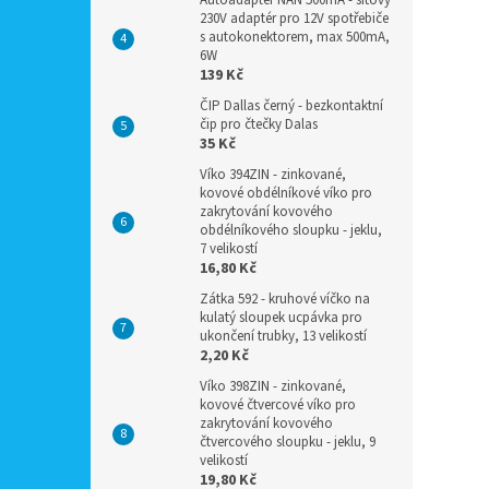
Autoadaptér NAN 500mA - síťový
230V adaptér pro 12V spotřebiče
s autokonektorem, max 500mA,
6W
139 Kč
ČIP Dallas černý - bezkontaktní
čip pro čtečky Dalas
35 Kč
Víko 394ZIN - zinkované,
kovové obdélníkové víko pro
zakrytování kovového
obdélníkového sloupku - jeklu,
7 velikostí
16,80 Kč
Zátka 592 - kruhové víčko na
kulatý sloupek ucpávka pro
ukončení trubky, 13 velikostí
2,20 Kč
Víko 398ZIN - zinkované,
kovové čtvercové víko pro
zakrytování kovového
čtvercového sloupku - jeklu, 9
velikostí
19,80 Kč