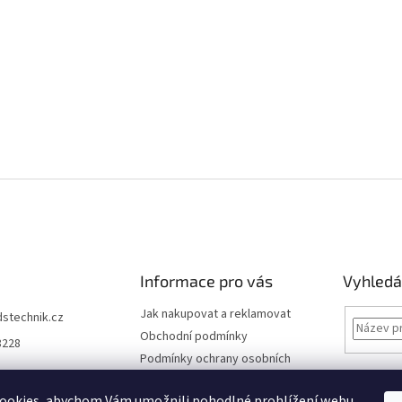
Informace pro vás
Vyhledá
Jak nakupovat a reklamovat
dstechnik.cz
Obchodní podmínky
8228
Podmínky ochrany osobních
údajů
Kontakty
ookies, abychom Vám umožnili pohodlné prohlížení webu