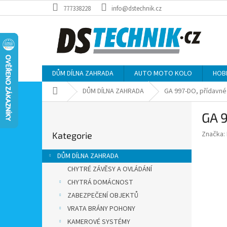
Přejít
777338228
info@dstechnik.cz
na
obsah
DŮM DÍLNA ZAHRADA
AUTO MOTO KOLO
HOB
Domů
DŮM DÍLNA ZAHRADA
GA 997-DO, přídavné
P
GA 
o
Přeskočit
s
Značka:
Kategorie
kategorie
t
r
DŮM DÍLNA ZAHRADA
a
CHYTRÉ ZÁVĚSY A OVLÁDÁNÍ
n
CHYTRÁ DOMÁCNOST
n
í
ZABEZPEČENÍ OBJEKTŮ
p
VRATA BRÁNY POHONY
a
KAMEROVÉ SYSTÉMY