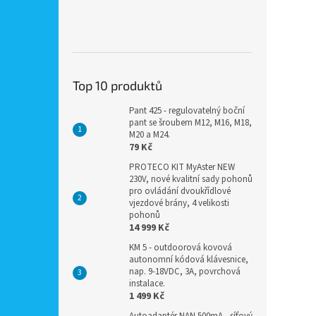
Top 10 produktů
Pant 425 - regulovatelný boční
pant se šroubem M12, M16, M18,
M20 a M24.
79 Kč
PROTECO KIT MyAster NEW
230V, nové kvalitní sady pohonů
pro ovládání dvoukřídlové
vjezdové brány, 4 velikosti
pohonů
14 999 Kč
KM 5 - outdoorová kovová
autonomní kódová klávesnice,
nap. 9-18VDC, 3A, povrchová
instalace.
1 499 Kč