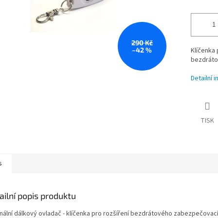
290 Kč
–42 %
Klíčenka 
bezdráto
Detailní 
TISK
s
ailní popis produktu
inální dálkový ovladač - klíčenka pro rozšíření bezdrátového zabezpečovac