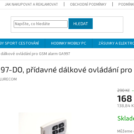
JAK NAKUPOVAT A REKLAMOVAT
OBCHODNÍ PODMÍNKY
PODMÍNK
HLEDAT
BY SPORT CESTOVÁNÍ
HODINKY MOBILY PC
ZÁSUVKY A ELEKTR
 dálkové ovládání pro GSM alarm GA997
997-DO, přídavné dálkové ovládání pr
LURECOM
290 Kč
168
138,84 K
Měrná
Skla
cena:
Můžeme d