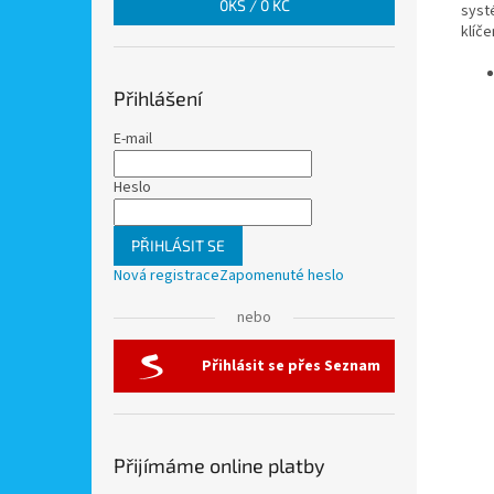
0
KS /
0 KČ
syst
klíč
Přihlášení
E-mail
Heslo
PŘIHLÁSIT SE
Nová registrace
Zapomenuté heslo
nebo
Přihlásit se přes Seznam
Přijímáme online platby