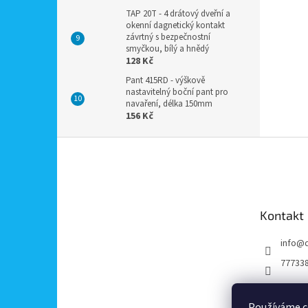
TAP 20T - 4 drátový dveřní a
okenní dagnetický kontakt
závrtný s bezpečnostní
smyčkou, bílý a hnědý
128 Kč
Pant 415RD - výškově
nastavitelný boční pant pro
navaření, délka 150mm
156 Kč
Z
á
p
a
t
Kontakt
í
info
@
77733
Používáme c