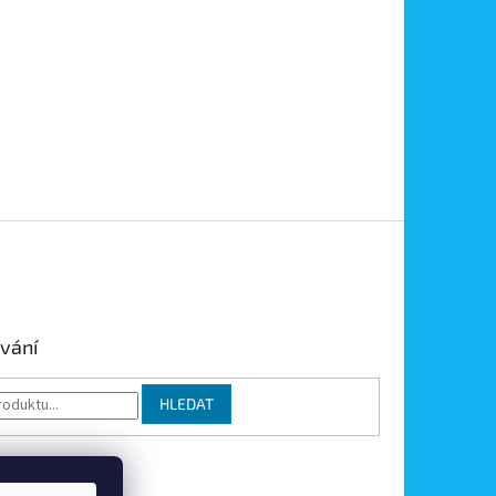
vání
HLEDAT