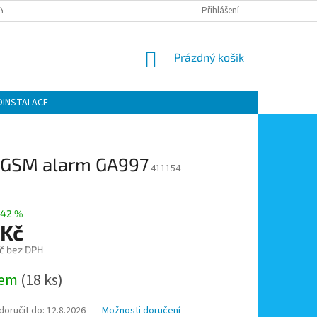
Y OCHRANY OSOBNÍCH ÚDAJŮ
KONTAKTY
Přihlášení
MOJE OBJEDNÁVKA
NÁKUPNÍ
Prázdný košík
KOŠÍK
OINSTALACE
o GSM alarm GA997
411154
–42 %
 Kč
č bez DPH
dem
(18 ks)
oručit do:
12.8.2026
Možnosti doručení