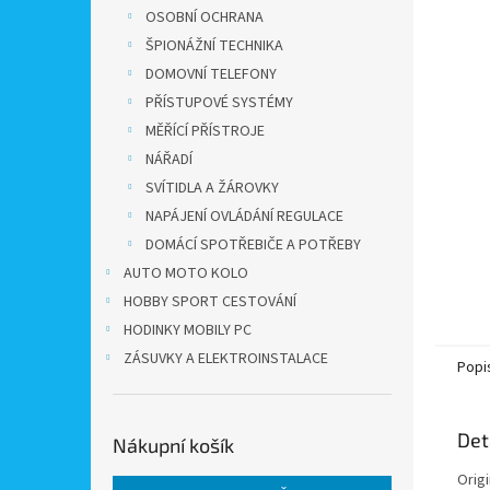
n
OSOBNÍ OCHRANA
e
ŠPIONÁŽNÍ TECHNIKA
l
DOMOVNÍ TELEFONY
PŘÍSTUPOVÉ SYSTÉMY
MĚŘÍCÍ PŘÍSTROJE
NÁŘADÍ
SVÍTIDLA A ŽÁROVKY
NAPÁJENÍ OVLÁDÁNÍ REGULACE
DOMÁCÍ SPOTŘEBIČE A POTŘEBY
AUTO MOTO KOLO
HOBBY SPORT CESTOVÁNÍ
HODINKY MOBILY PC
ZÁSUVKY A ELEKTROINSTALACE
Popi
Det
Nákupní košík
Orig