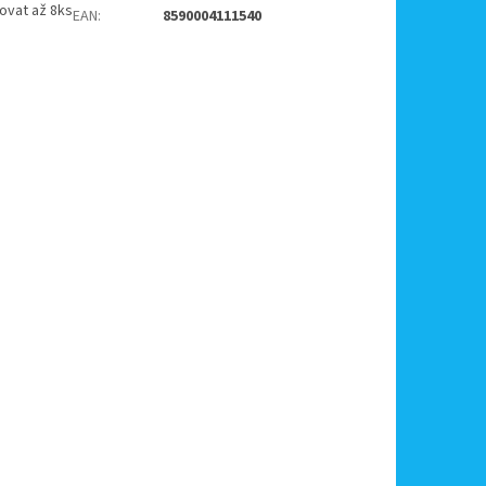
ovat až 8ks
EAN
:
8590004111540