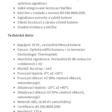
optickou signalizaci
Velké integrované testovací tlačítko
Navržen v souladu s normou BS EN14604:2005
Signalizace poruchy a vybité baterie
10letá životnost a záruka včetně baterie
Snadná instalace a údržba
Technická data:
Napájení: 3V DC, vestavěná lithiová baterie
Senzor: Optická měřící komora + 2x termistor
(technologie Thermoptek)
Akustická signalizace: Vestavěná 85 dB siréna (ve
vzdálenosti 1 m)
Montáž: Na strop / zeď
Provozní teplota: 4°C až +38°C
Provozní vlhkost: Až 90% relativní vlhkosti,
nekondenzující
Skladovací teplota: -20°C až +60°C
Skladovací vlhkost: Až 93% relativní vlhkosti,
nekondenzující
Materiál: ABS, UL94 VO samozhášivý
Certifikace: BS EN14604:2005
Hmotnost: 155 g