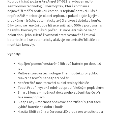
Kouřový hlásič požáru FireAngel ST-622 je vybaven multi-
senzorovou technologií Thermoptek, která kombinuje
nejnovější měřící optickou komoru s teplotní detekcí. Hlásič
nepřetržitě monitoruje okolní teplotu, a pokud dojde k jejímu
prudkému nárůstu, automaticky zvýší citlivost detekce kouře.
Díky tomu se reakční doba hlásiče sníží až o 50% v porovnání s
běžnými kouřovými hlásiči požáru. O napájení hlásiče se po
celou dobu jeho 10leté životnosti stará vestavěná lithiová
baterie, která se automaticky aktivuje po umístění hlásiče do
montážní konzoly.
Výhody:
Napájení pomocí vestavěné lithiové baterie po dobu 10
let
Multi-senzorová technologie Thermoptek pro rychlou
reakci na hrozící nebezpečí požáru
Nepřetržité monitorování okolní teploty hlásiče
Toast Proof - vysoká odolnost proti falešným poplachům
Smart Silence – možnost dočasného ztišení hlásiče při
falešném poplachu
Sleep Easy – možnost opakovaného ztišení signalizace
vybité baterie na dobu 8 hodin
Hlasitá 85dB siréna a červená LED dioda pro akustickou a