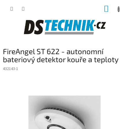
Přejít
NÁKUP
na
obsah
KOŠÍK
FireAngel ST 622 - autonomní
bateriový detektor kouře a teploty
432143-1