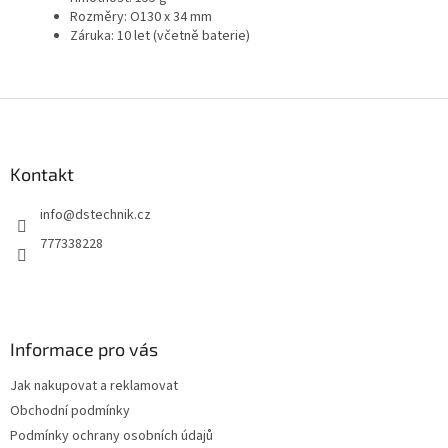
Rozměry: O130 x 34 mm
Záruka: 10 let (včetně baterie)
Z
á
p
a
Kontakt
t
info
@
dstechnik.cz
í
777338228
Informace pro vás
Jak nakupovat a reklamovat
Obchodní podmínky
Podmínky ochrany osobních údajů