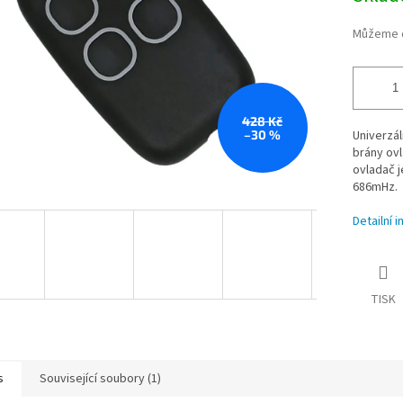
Můžeme d
428 Kč
–30 %
Univerzál
brány ovl
ovladač j
686mHz.
Detailní 
TISK
s
Související soubory (1)