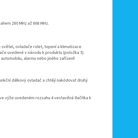
sahem 280 MHz až 868 MHz.
 světel, ovladače rolet, topení a klimatizace.
dače uvedené v návodu k produktu (položka 3).
utomobilu, alarmu nebo jiného zařízení!
 funkční dálkový ovladač a chtějí nakódovat druhý
 ve výše uvedeném rozsahu.4 vestavěná tlačítka k