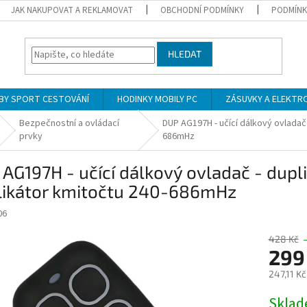
JAK NAKUPOVAT A REKLAMOVAT
OBCHODNÍ PODMÍNKY
PODMÍNK
HLEDAT
BY SPORT CESTOVÁNÍ
HODINKY MOBILY PC
ZÁSUVKY A ELEKTR
Bezpečnostní a ovládací
DUP AG197H - učící dálkový ovladač 
prvky
686mHz
AG197H - učící dálkový ovladač - dupli
likátor kmitočtu 240-686mHz
06
428 Kč
299
247,11 K
Měrná
Skla
cena: