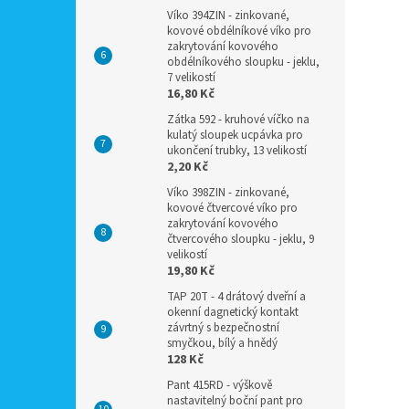
Víko 394ZIN - zinkované,
kovové obdélníkové víko pro
zakrytování kovového
obdélníkového sloupku - jeklu,
7 velikostí
16,80 Kč
Zátka 592 - kruhové víčko na
kulatý sloupek ucpávka pro
ukončení trubky, 13 velikostí
2,20 Kč
Víko 398ZIN - zinkované,
kovové čtvercové víko pro
zakrytování kovového
čtvercového sloupku - jeklu, 9
velikostí
19,80 Kč
TAP 20T - 4 drátový dveřní a
okenní dagnetický kontakt
závrtný s bezpečnostní
smyčkou, bílý a hnědý
128 Kč
Pant 415RD - výškově
nastavitelný boční pant pro