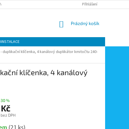
Y OCHRANY OSOBNÍCH ÚDAJŮ
KONTAKTY
Přihlášení
MOJE OBJEDNÁVKA
NÁKUPNÍ
Prázdný košík
KOŠÍK
OINSTALACE
- duplikační klíčenka, 4 kanálový duplikátor kmitočtu 240-
kační klíčenka, 4 kanálový
–30 %
 Kč
č bez DPH
dem
(21 ks)