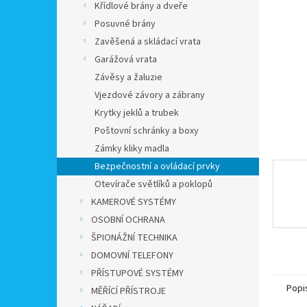
a
Křídlové brány a dveře
n
Posuvné brány
e
Zavěšená a skládací vrata
l
Garážová vrata
Závěsy a žaluzie
Vjezdové závory a zábrany
Krytky jeklů a trubek
Poštovní schránky a boxy
Zámky kliky madla
Bezpečnostní a ovládací prvky
Otevírače světlíků a poklopů
KAMEROVÉ SYSTÉMY
OSOBNÍ OCHRANA
ŠPIONÁŽNÍ TECHNIKA
DOMOVNÍ TELEFONY
PŘÍSTUPOVÉ SYSTÉMY
Popi
MĚŘÍCÍ PŘÍSTROJE