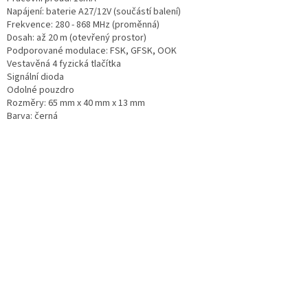
Napájení: baterie A27/12V (součástí balení)
Frekvence: 280 - 868 MHz (proměnná)
Dosah: až 20 m (otevřený prostor)
Podporované modulace: FSK, GFSK, OOK
Vestavěná 4 fyzická tlačítka
Signální dioda
Odolné pouzdro
Rozměry: 65 mm x 40 mm x 13 mm
Barva: černá