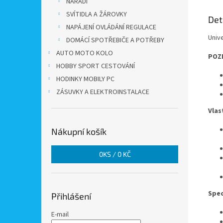
NÁŘADÍ
SVÍTIDLA A ŽÁROVKY
Det
NAPÁJENÍ OVLÁDÁNÍ REGULACE
Univ
DOMÁCÍ SPOTŘEBIČE A POTŘEBY
AUTO MOTO KOLO
POZ
HOBBY SPORT CESTOVÁNÍ
HODINKY MOBILY PC
ZÁSUVKY A ELEKTROINSTALACE
Vlas
Nákupní košík
0
KS /
0 KČ
Spec
Přihlášení
E-mail