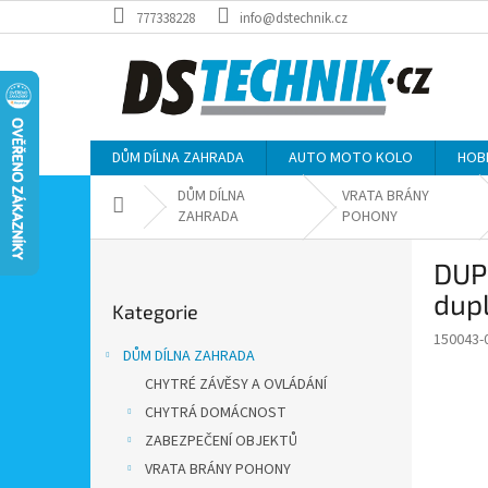
Přejít
777338228
info@dstechnik.cz
na
obsah
DŮM DÍLNA ZAHRADA
AUTO MOTO KOLO
HOB
DŮM DÍLNA
VRATA BRÁNY
Domů
ZAHRADA
POHONY
P
DUP 
o
Přeskočit
s
dup
Kategorie
kategorie
t
150043-
r
DŮM DÍLNA ZAHRADA
a
CHYTRÉ ZÁVĚSY A OVLÁDÁNÍ
n
CHYTRÁ DOMÁCNOST
n
í
ZABEZPEČENÍ OBJEKTŮ
p
VRATA BRÁNY POHONY