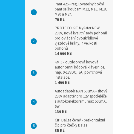
Pant 425 - regulovatelný boční
pant se šroubem M12, M16, M18,
M20 a M24.
79 Kč
PROTECO KIT MyAster NEW
230V, nové kvalitní sady pohonů
pro ovládání dvoukřídlové
vjezdové brány, 4 velikosti
pohonů
14 999 Kč
KM 5 - outdoorová kovová
autonomní kódová klávesnice,
nap. 9-18VDC, 3A, povrchová
instalace.
1 499 Kč
Autoadaptér NAN 500mA - síťový
230V adaptér pro 12V spotřebiče
s autokonektorem, max 500mA,
6W
139 Kč
ČIP Dallas černý - bezkontaktní
čip pro čtečky Dalas
35 Kč