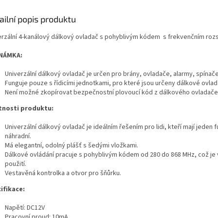
ailní popis produktu
erzální 4-kanálový dálkový ovladač s pohyblivým kódem s frekvenčním roz
NÁMKA:
Univerzální dálkový ovladač je určen pro brány, ovladače, alarmy, spínače
Funguje pouze s řídicími jednotkami, pro které jsou určeny dálkové ovla
Není možné zkopírovat bezpečnostní plovoucí kód z dálkového ovladače a
tnosti produktu:
Univerzální dálkový ovladač je ideálním řešením pro lidi, kteří mají jeden
náhradní.
Má elegantní, odolný plášť s šedými vložkami.
Dálkové ovládání pracuje s pohyblivým kódem od 280 do 868 MHz, což je
použití.
Vestavěná kontrolka a otvor pro šňůrku.
ifikace:
Napětí: DC12V
Pracovní proud: 10mA