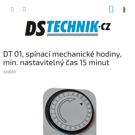
Přejít
NÁKUP
na
obsah
KOŠÍK
DT 01, spínací mechanické hodiny,
min. nastavitelný čas 15 minut
320010