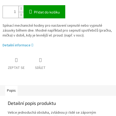
Přidat do košíku
Spínací mechanické hodiny pro nastavení sepnuté nebo vypnuté
zásuvky během dne. Vhodné například pro sepnutí spotřebičů (pračka,
mička) v době, kdy je levnější el. proud. (např. v noci).
Detailní informace
ZEPTAT SE
SDÍLET
Popis
Detailní popis produktu
Velice jednoduchá obsluha, zvládnou ji i lidé se záporným