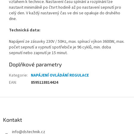
vztahem k technice. Nastavení času spínání a rozpínání lze
nastavit minimálně po čtvrt hodině až po nastavení sepnutí pro
celý den. V každý nastavený čas ve dni se opakuje do druhého
dne.
Technická data:
Napájení ze zásuvky 230V / 50Hz, max. spínací výkon 3600W, max.
počet sepnutí a vypnutí spotřebiče je 96 cyklů, min. doba
sepnutí nebo zapnutí je 15 minut.
Doplňkové parametry
Kategorie
:
NAPÁJENÍ OVLÁDÁNÍ REGULACE
EAN
:
8595118814424
Z
á
p
a
Kontakt
t
info
@
dstechnik.cz
í