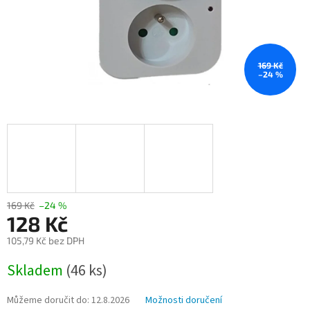
169 Kč
–24 %
169 Kč
–24 %
128 Kč
105,79 Kč bez DPH
Měrná
Skladem
(46 ks)
cena:
Můžeme doručit do:
12.8.2026
Možnosti doručení