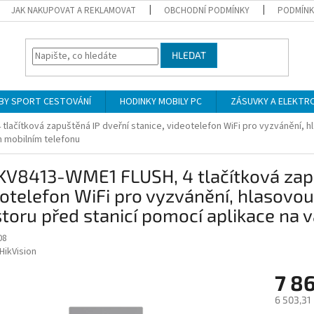
JAK NAKUPOVAT A REKLAMOVAT
OBCHODNÍ PODMÍNKY
PODMÍNK
HLEDAT
BY SPORT CESTOVÁNÍ
HODINKY MOBILY PC
ZÁSUVKY A ELEKTR
lačítková zapuštěná IP dveřní stanice, videotelefon WiFi pro vyzvánění, h
 mobilním telefonu
V8413-WME1 FLUSH, 4 tlačítková zapuš
otelefon WiFi pro vyzvánění, hlasovou
toru před stanicí pomocí aplikace na
08
HikVision
7 8
6 503,31