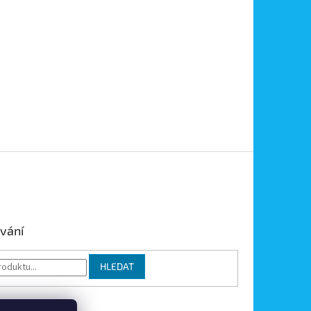
vání
HLEDAT