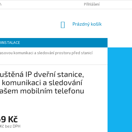
Y OCHRANY OSOBNÍCH ÚDAJŮ
KONTAKTY
Přihlášení
MOJE OBJEDNÁVKA
NÁKUPNÍ
Prázdný košík
KOŠÍK
OINSTALACE
lasovou komunikaci a sledování prostoru před stanicí
těná IP dveřní stanice,
 komunikaci a sledování
 vašem mobilním telefonu
69 Kč
 Kč bez DPH