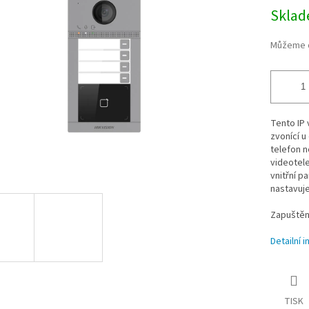
Měrná
Skla
cena:
Můžeme d
Tento IP 
zvonící u
telefon n
videotele
vnitřní p
nastavuje
Zapuštěná
Detailní 
TISK