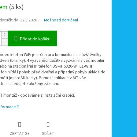
dem
(5 ks)
oručit do:
12.8.2026
Možnosti doručení
Přidat do košíku
videotelefon WiFi je určen pro komunikaci s návštěvníky
 dveří (branky). 4 vyzváněcí tlačítka vyzvání na váš mobilní
ebo na stacionární IP telefon DS-KH6320-WTE1-W. IP
fon hlídá i pohyb před dveřmi a případný pohyb ukládá do
aměti (microSD karty). Pomocí aplikace v MT vše
te a i sledujete uložený záznam.
 montáž - dodáváme s instalační krabicí.
informace
ZEPTAT SE
SDÍLET