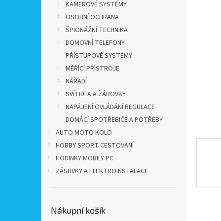
a
KAMEROVÉ SYSTÉMY
n
OSOBNÍ OCHRANA
e
ŠPIONÁŽNÍ TECHNIKA
l
DOMOVNÍ TELEFONY
PŘÍSTUPOVÉ SYSTÉMY
MĚŘÍCÍ PŘÍSTROJE
NÁŘADÍ
SVÍTIDLA A ŽÁROVKY
NAPÁJENÍ OVLÁDÁNÍ REGULACE
DOMÁCÍ SPOTŘEBIČE A POTŘEBY
AUTO MOTO KOLO
HOBBY SPORT CESTOVÁNÍ
HODINKY MOBILY PC
ZÁSUVKY A ELEKTROINSTALACE
Nákupní košík