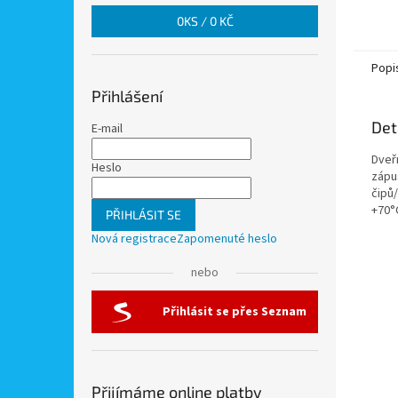
0
KS /
0 KČ
Popi
Přihlášení
Det
E-mail
Dveřn
Heslo
zápu
čipů
+70°
PŘIHLÁSIT SE
Nová registrace
Zapomenuté heslo
nebo
Přihlásit se přes Seznam
Přijímáme online platby