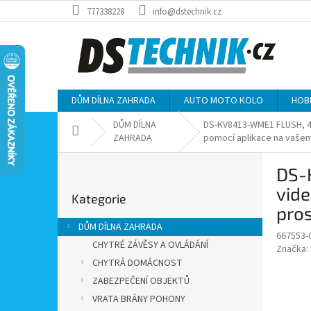
Přejít
777338228
info@dstechnik.cz
na
obsah
DŮM DÍLNA ZAHRADA
AUTO MOTO KOLO
HOB
DŮM DÍLNA
DS-KV8413-WME1 FLUSH, 4 t
Domů
ZAHRADA
pomocí aplikace na vašem
P
DS-K
o
Přeskočit
s
vide
Kategorie
kategorie
t
pros
r
DŮM DÍLNA ZAHRADA
a
667553-
CHYTRÉ ZÁVĚSY A OVLÁDÁNÍ
Značka:
n
CHYTRÁ DOMÁCNOST
n
í
ZABEZPEČENÍ OBJEKTŮ
p
VRATA BRÁNY POHONY