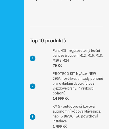
Top 10 produktů
Pant 425 - regulovatelný boční
pant se šroubem M12, M16, M18,
M20 a M24.
79 Kč
PROTECO KIT MyAster NEW
230V, nové kvalitní sady pohonů
pro ovládání dvoukřídlové
vjezdové brány, 4 velikosti
pohonů
14 999 Kč
KM 5 - outdoorová kovová
autonomní kódová klávesnice,
nap. 9-18VDC, 3A, povrchová
instalace.
1 499 Kč