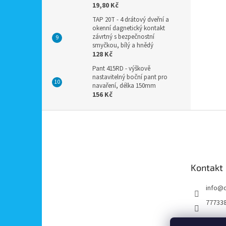
19,80 Kč
TAP 20T - 4 drátový dveřní a
okenní dagnetický kontakt
závrtný s bezpečnostní
smyčkou, bílý a hnědý
128 Kč
Pant 415RD - výškově
nastavitelný boční pant pro
navaření, délka 150mm
156 Kč
Z
á
p
a
t
Kontakt
í
info
@
77733