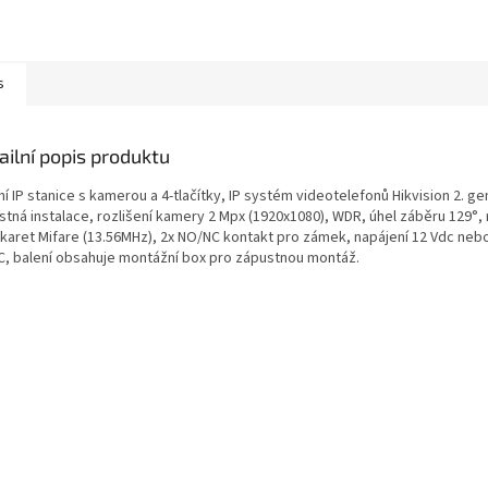
s
ailní popis produktu
í IP stanice s kamerou a 4-tlačítky, IP systém videotelefonů Hikvision 2. ge
stná instalace, rozlišení kamery 2 Mpx (1920x1080), WDR, úhel záběru 129°,
/karet Mifare (13.56MHz), 2x NO/NC kontakt pro zámek, napájení 12 Vdc nebo
C, balení obsahuje montážní box pro zápustnou montáž.