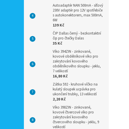
Autoadaptér NAN 500mA - síťový
230V adaptér pro 12V spotřebiče
s autokonektorem, max 500mA,
6W
139 Kč
ČIP Dallas černý - bezkontaktní
čip pro čtečky Dalas
35 Kč
Víko 394ZIN - zinkované,
kovové obdélníkové víko pro
zakrytování kovového
obdélníkového sloupku - jeklu,
7 velikostí
16,80 Kč
Zátka 592 - kruhové víčko na
kulatý sloupek ucpávka pro
ukončení trubky, 13 velikostí
2,20 Kč
Víko 398ZIN - zinkované,
kovové čtvercové víko pro
zakrytování kovového
čtvercového sloupku - jeklu, 9
velikostí