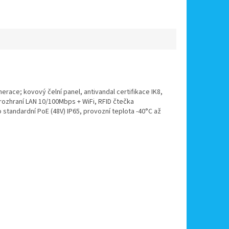
nerace; kovový čelní panel, antivandal certifikace IK8,
 rozhraní LAN 10/100Mbps + WiFi, RFID čtečka
 standardní PoE (48V) IP65, provozní teplota -40°C až