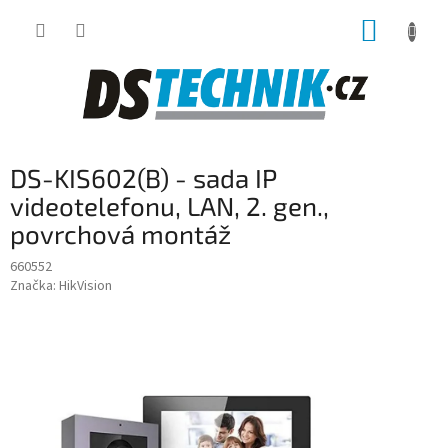
Přejít
NÁKUP
na
obsah
KOŠÍK
DS-KIS602(B) - sada IP
videotelefonu, LAN, 2. gen.,
povrchová montáž
660552
Značka:
HikVision