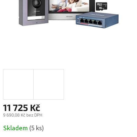
11 725 Kč
9 690,08 Kč bez DPH
Měrná
Skladem
(5 ks)
cena: