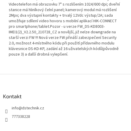
Videotelefon má obrazovku 7" s rozlišením 1024/600 dpi; dveřní
stanice má hliníkový čelní panel; kamerový modul má rozlišení
2Mpx; dva výstupní kontakty + trvalý 12Vdc výstup/2A; sada
umožňuje sdílení video hovoru s mobilní aplikací HIK-CONNECT
pro smartphone/tablet.Pozor - u verze FW_DS-KD8003-
IMEI1(2)_V2.2.50_210728_CZ a novější, již nelze downgrade na
starší verzi FW !!! Nová verze FW přináší zabezpečení Security
2.0, možnost 4-místného kódu při použití přídavného modulu
klávesnice DS-KD-KP, zadání až 16 uživatelských kódů(původně
pouze 3) a další drobná vylepšení.
Z
á
p
a
Kontakt
t
info
@
dstechnik.cz
í
777338228