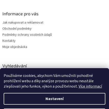
Informace pro vás
Jak nakupovat a reklamovat
Obchodní podmínky
Podmínky ochrany osobních údajů
Kontakty
Moje objednávka
Vyhledávání
Používáme cookies, abychom Vám umožnili pohodlné
HLEDAT
prohlížení webu a díky analýze provozu webu neustále
zlepšovali jeho funkce, výkon a použitelnost.
Více informací
Nastavení
Vytvořil Shoptet