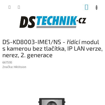
Přejít
NÁKUP
na
obsah
KOŠÍK
DS-KD8003-IME1/NS - řídící modul
s kamerou bez tlačítka, IP LAN verze,
nerez, 2. generace
667595
Značka:
HikVision