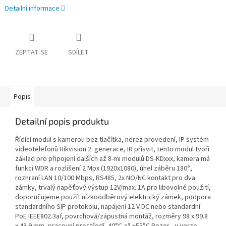
Detailní informace
ZEPTAT SE
SDÍLET
Popis
Detailní popis produktu
Řídící modul s kamerou bez tlačítka, nerez provedení, IP systém
videotelefonů Hikvision 2. generace, IR přísvit, tento modul tvoří
základ pro připojení dalších až 8-mi modulů DS-KDxxx, kamera má
funkci WDR a rozlišení 2 Mpx (1920x1080), úhel záběru 180°,
rozhraní LAN 10/100 Mbps, RS485, 2x NO/NC kontakt pro dva
zámky, trvalý napěťový výstup 12V/max. 1A pro libovolné použití,
doporučujeme použít nízkoodběrový elektrický zámek, podpora
standardního SIP protokolu, napájení 12 V DC nebo standardní
PoE IEEE802.3af, povrchová/zápustná montáž, rozměry 98 x 99.8