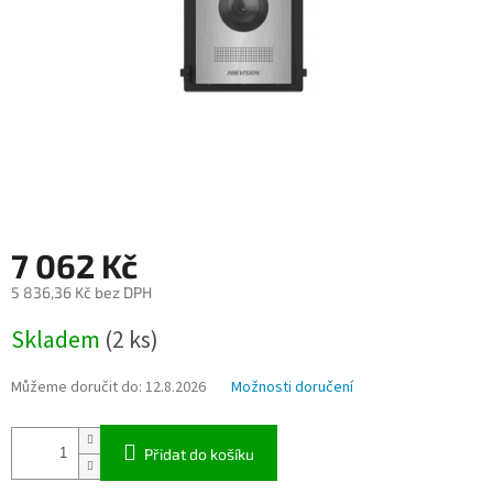
7 062 Kč
5 836,36 Kč bez DPH
Měrná
Skladem
(2 ks)
cena:
Můžeme doručit do:
12.8.2026
Možnosti doručení
Přidat do košíku