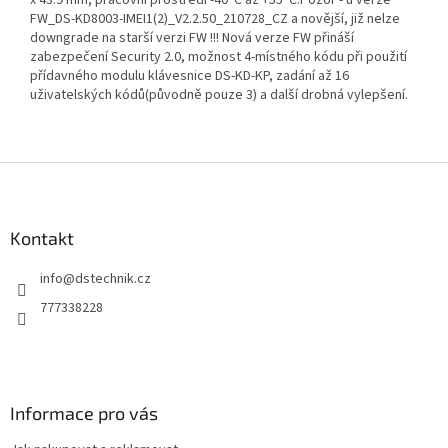
x 43.9 mm, pracovní prostředí -40°C až +55°C.Pozor - u verze
FW_DS-KD8003-IMEI1(2)_V2.2.50_210728_CZ a novější, již nelze
downgrade na starší verzi FW !!! Nová verze FW přináší
zabezpečení Security 2.0, možnost 4-místného kódu při použití
přídavného modulu klávesnice DS-KD-KP, zadání až 16
uživatelských kódů(původně pouze 3) a další drobná vylepšení.
Z
á
p
a
Kontakt
t
info
@
dstechnik.cz
í
777338228
Informace pro vás