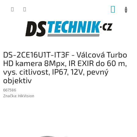
Přejít
NÁKUP
na
obsah
KOŠÍK
DS-2CE16U1T-IT3F - Válcová Turbo
HD kamera 8Mpx, IR EXIR do 60 m,
vys. citlivost, IP67, 12V, pevný
objektiv
667586
Značka:
HikVision