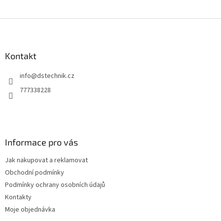
Z
á
p
a
Kontakt
t
info
@
dstechnik.cz
í
777338228
Informace pro vás
Jak nakupovat a reklamovat
Obchodní podmínky
Podmínky ochrany osobních údajů
Kontakty
Moje objednávka