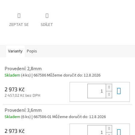
ZEPTAT SE
SDÍLET
Varianty
Popis
Provedení: 2,8mm
Skladem
(4 ks)
| 667586
Můžeme doručit do:
12.8.2026
Do 
2 973 Kč
2 457,02 Kč bez DPH
Provedení: 3,6mm
Skladem
(6 ks)
| 667586-01
Můžeme doručit do:
12.8.2026
Do 
2 973 Kč