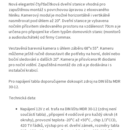
Nová elegantní čtyřtlačítková dveřní stanice vhodná pro
zapuštěnou montáž s povrchovou úpravou z eloxovaného
hliníku. Kamerový modul je možné horizontálně i vertikálně
nasměrovat pod úhlem až 20°. Dveřní stanice je vybavena
nočním přísvitem sledovaného prostoru na vzdálenost 70cm a je
určena pro připojení ke všem typům domovních stanic (monitorů
a audiosluchátek) od firmy Commax.
Vestavěná barevná kamera s úhlem záběru 68°x 55°. Kameru
můžeme ještě ručně donastavit dle potřeby na horní, dolní nebo
boční sledování o dalších 20°. Kamera je přisvícena IR diodami
pro noční vidění. Zapuštěná montáž do zdi a je dodávána i s
instalační krabicí.
Pro napájení tabla doporučujeme dokoupit zdroj na DIN lištu MDR
30-12.
Technická data:
Napájení 12V z el. trafa na DIN lištu MDR 30-12 (zdroj není
součástí tabla) , připojení 4 vodičové pro každý okruh (4
okruhy), provozní teplota -20°C až +50°C , chip 1/3"CCD,
420 TV řádků, výstup pro el. dveřní zámek, rozměry tabla