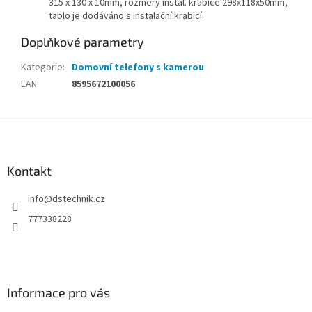
315 x 130 x 10mm, rozměry instal. krabice 298x118x50mm,
tablo je dodáváno s instalační krabicí.
Doplňkové parametry
Kategorie
:
Domovní telefony s kamerou
EAN
:
8595672100056
Z
á
p
a
Kontakt
t
info
@
dstechnik.cz
í
777338228
Informace pro vás