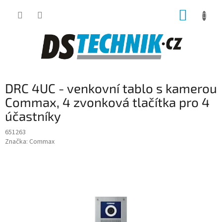
Přejít
NÁKUP
na
obsah
KOŠÍK
DRC 4UC - venkovní tablo s kamerou
Commax, 4 zvonková tlačítka pro 4
účastníky
651263
Značka:
Commax