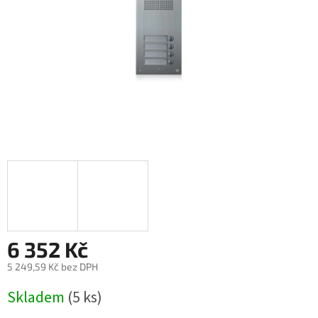
6 352 Kč
5 249,59 Kč bez DPH
Měrná
Skladem
(5 ks)
cena: