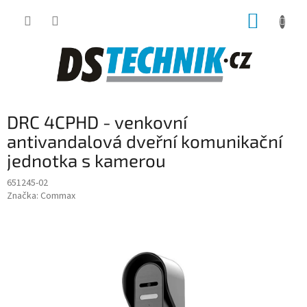
Přejít
NÁKUP
na
obsah
KOŠÍK
DRC 4CPHD - venkovní
antivandalová dveřní komunikační
jednotka s kamerou
651245-02
Značka:
Commax