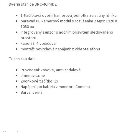
Dveřní stanice DRC-4CPHD2
1-tlačítková dveřní kamerová jednotka ze slitiny hliníku
barevný HD kamerový modul s rozlišením 2 Mpx: 1920 ×
1080 px
integrovaný senzor s nočním přísvitem sledovaného
prostoru
kabeláž: 4-vodičová
montáž: povrchová napájení: z videotelefonu
Technická data:
Provedení: kovové, antivandalové
Jmenovka: ne
Zvonkové tlačítko: 1x
Napájení: po kabelu z monitoru Commax
Barva: černá
Z
á
p