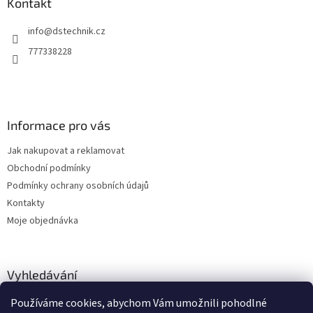
a
Kontakt
t
info
@
dstechnik.cz
í
777338228
Informace pro vás
Jak nakupovat a reklamovat
Obchodní podmínky
Podmínky ochrany osobních údajů
Kontakty
Moje objednávka
Vyhledávání
Používáme cookies, abychom Vám umožnili pohodlné
HLEDAT