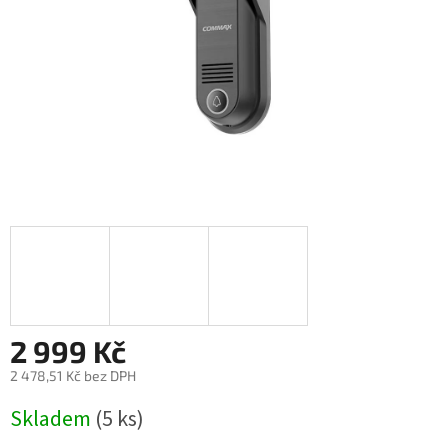
2 999 Kč
2 478,51 Kč bez DPH
Měrná
Skladem
(5 ks)
cena: