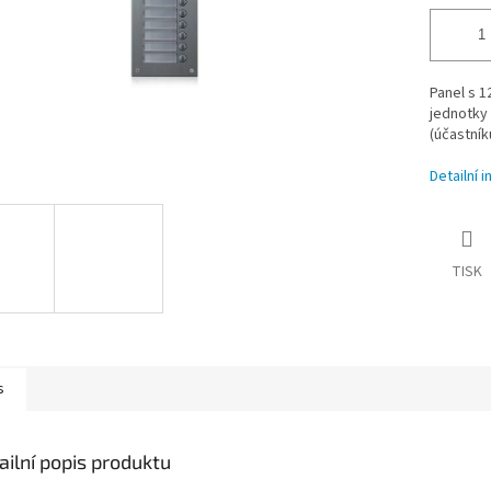
Panel s 1
jednotky 
(účastník
Detailní 
TISK
s
ailní popis produktu