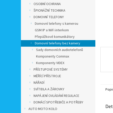
n
OSOBNÍ OCHRANA
e
ŠPIONÁŽNÍ TECHNIKA
l
DOMOVNÍ TELEFONY
Domovní telefony s kamerou
GSM IP a WiFi interkom
Přepážkové komunikátory
Domovní telefony bez kamery
Sady domovních audiotelefonů
Komponenty Commax
Komponenty VIDEX
PŘÍSTUPOVÉ SYSTÉMY
MĚŘÍCÍ PŘÍSTROJE
NÁŘADÍ
SVÍTIDLA A ŽÁROVKY
Popi
NAPÁJENÍ OVLÁDÁNÍ REGULACE
DOMÁCÍ SPOTŘEBIČE A POTŘEBY
Det
AUTO MOTO KOLO