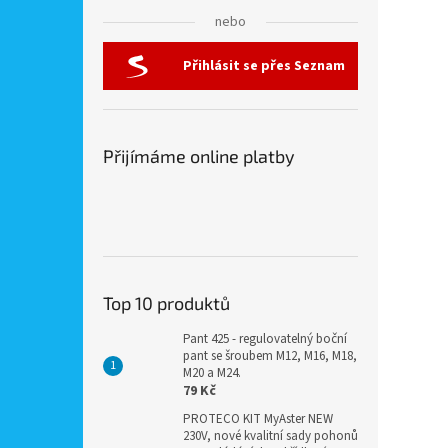
nebo
Přihlásit se přes Seznam
Přijímáme online platby
Top 10 produktů
Pant 425 - regulovatelný boční
pant se šroubem M12, M16, M18,
M20 a M24.
79 Kč
PROTECO KIT MyAster NEW
230V, nové kvalitní sady pohonů