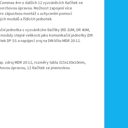
 Commax 4+n o dalších 12 vyzváněcích tlačítek se
povrchovou úpravou. Možnost zapojení více
no pro zápustnou montáž s uchycením pomocí
ch modulů a řídících jednotek.
ní jednotka s vyzváněcími tlačítky (RD 2UM, DR 4UM,
 moduly stejné velikosti jako komunikační jednotky (DR
k DP SS a napájecí zroj na DIN lištu MDR 20-12.
nap. zdroj MDR 20-12, rozměry tabla 315x130x10mm,
chovou úpravou, 12 tlačítek se jmenovkou.