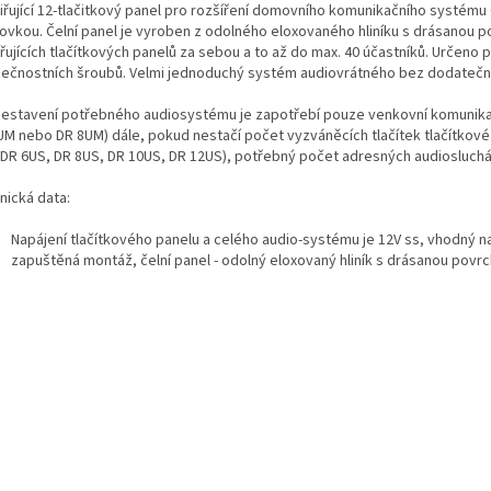
iřující 12-tlačitkový panel pro rozšíření domovního komunikačního systému
ovkou. Čelní panel je vyroben z odolného eloxovaného hliníku s drásanou 
iřujících tlačítkových panelů za sebou a to až do max. 40 účastníků. Urče
ečnostních šroubů. Velmi jednoduchý systém audiovrátného bez dodatečný
sestavení potřebného audiosystému je zapotřebí pouze venkovní komunikač
UM nebo DR 8UM) dále, pokud nestačí počet vyzváněcích tlačítek tlačítkové
 DR 6US, DR 8US, DR 10US, DR 12US), potřebný počet adresných audioslucháte
nická data:
Napájení tlačítkového panelu a celého audio-systému je 12V ss, vhodný 
zapuštěná montáž, čelní panel - odolný eloxovaný hliník s drásanou povr