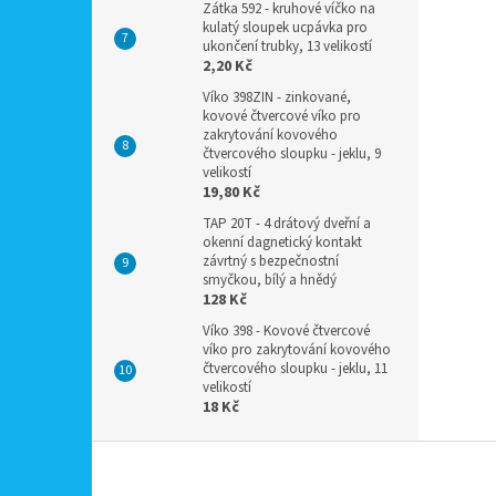
Zátka 592 - kruhové víčko na
kulatý sloupek ucpávka pro
ukončení trubky, 13 velikostí
2,20 Kč
Víko 398ZIN - zinkované,
kovové čtvercové víko pro
zakrytování kovového
čtvercového sloupku - jeklu, 9
velikostí
19,80 Kč
TAP 20T - 4 drátový dveřní a
okenní dagnetický kontakt
závrtný s bezpečnostní
smyčkou, bílý a hnědý
128 Kč
Víko 398 - Kovové čtvercové
víko pro zakrytování kovového
čtvercového sloupku - jeklu, 11
velikostí
18 Kč
Z
á