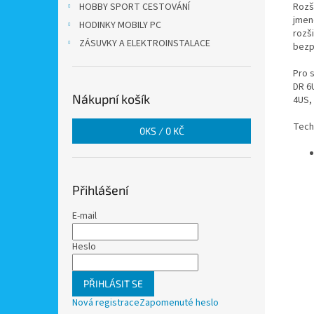
Rozš
HOBBY SPORT CESTOVÁNÍ
jmen
HODINKY MOBILY PC
rozš
ZÁSUVKY A ELEKTROINSTALACE
bezp
Pro 
DR 6
Nákupní košík
4US,
Tech
0
KS /
0 KČ
Přihlášení
E-mail
Heslo
PŘIHLÁSIT SE
Nová registrace
Zapomenuté heslo