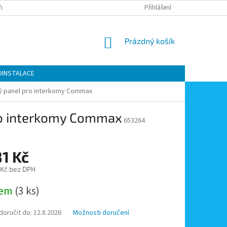
Y OCHRANY OSOBNÍCH ÚDAJŮ
KONTAKTY
Přihlášení
MOJE OBJEDNÁVKA
NÁKUPNÍ
Prázdný košík
KOŠÍK
OINSTALACE
kový panel pro interkomy Commax
 pro interkomy Commax
653264
1 Kč
 Kč bez DPH
dem
(3 ks)
oručit do:
12.8.2026
Možnosti doručení