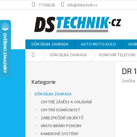
Přejít
777338228
info@dstechnik.cz
na
obsah
DŮM DÍLNA ZAHRADA
AUTO MOTO KOLO
HOB
Domů
DŮM DÍLNA ZAHRADA
DOMOVNÍ TELEFONY
P
DR 1
o
Přeskočit
s
Značka:
Kategorie
kategorie
t
r
DŮM DÍLNA ZAHRADA
a
CHYTRÉ ZÁVĚSY A OVLÁDÁNÍ
n
CHYTRÁ DOMÁCNOST
n
í
ZABEZPEČENÍ OBJEKTŮ
p
VRATA BRÁNY POHONY
a
KAMEROVÉ SYSTÉMY