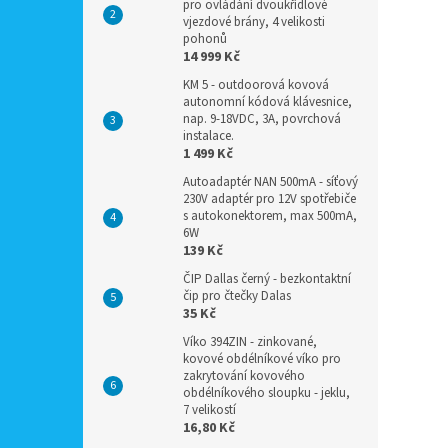
pro ovládání dvoukřídlové
vjezdové brány, 4 velikosti
pohonů
14 999 Kč
KM 5 - outdoorová kovová
autonomní kódová klávesnice,
nap. 9-18VDC, 3A, povrchová
instalace.
1 499 Kč
Autoadaptér NAN 500mA - síťový
230V adaptér pro 12V spotřebiče
s autokonektorem, max 500mA,
6W
139 Kč
ČIP Dallas černý - bezkontaktní
čip pro čtečky Dalas
35 Kč
Víko 394ZIN - zinkované,
kovové obdélníkové víko pro
zakrytování kovového
obdélníkového sloupku - jeklu,
7 velikostí
16,80 Kč