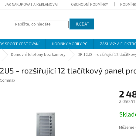
JAK NAKUPOVAT A REKLAMOVAT
OBCHODNÍ PODMÍNKY
PODMÍNK
HLEDAT
BY SPORT CESTOVÁNÍ
HODINKY MOBILY PC
ZÁSUVKY A ELEKTR
Domovní telefony bez kamery
DR 12US - rozšiřující 12 tlačít
2US - rozšiřující 12 tlačítkový panel
Commax
2 48
2 050,41
Měrná
Skla
cena:
Můžeme d