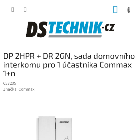
Přejít
NÁKUP
na
obsah
KOŠÍK
DP 2HPR + DR 2GN, sada domovního
interkomu pro 1 účastníka Commax
1+n
653235
Značka:
Commax