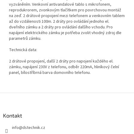
vyzváněním. Venkovní antivandalové tablo s mikrofonem,
reprodukrorem, zvonkovým tlačítkem pro povrchovou montáž
na zeď. 2 drátové propojení mezi telefonem a venkovním tablem
až do vzdálenosti 100m. 2 dráty pro ovládání jednoho el.
dveřního zámku a 2 dráty pro ovládání dalšího vchodu. Pro
napájení elektrického zámku je potřeba zvolit vhodný zdroj dle
parametrů zámku.
Technická data:
2 drátové propojení, další 2 dráty pro napojení každého el.
zámku, napájení 230V z telefonu, odběr 220mA, hliníkový čelní
panel, bílostříbrná barva domovního telefonu.
Z
á
p
a
Kontakt
t
info
@
dstechnik.cz
í