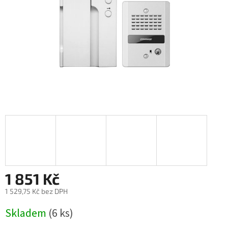
1 851 Kč
1 529,75 Kč bez DPH
Měrná
Skladem
(6 ks)
cena: