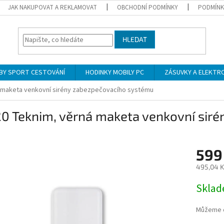
JAK NAKUPOVAT A REKLAMOVAT
OBCHODNÍ PODMÍNKY
PODMÍNK
HLEDAT
BY SPORT CESTOVÁNÍ
HODINKY MOBILY PC
ZÁSUVKY A ELEKTR
á maketa venkovní sirény zabezpečovacího systému
20 Teknim, věrná maketa venkovní sir
599
495,04 K
Měrná
Skla
cena:
Můžeme d