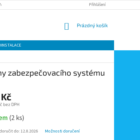
Y OCHRANY OSOBNÍCH ÚDAJŮ
KONTAKTY
Přihlášení
MOJE OBJEDNÁVKA
NÁKUPNÍ
Prázdný košík
KOŠÍK
OINSTALACE
ény zabezpečovacího systému
 Kč
č bez DPH
dem
(2 ks)
oručit do:
12.8.2026
Možnosti doručení