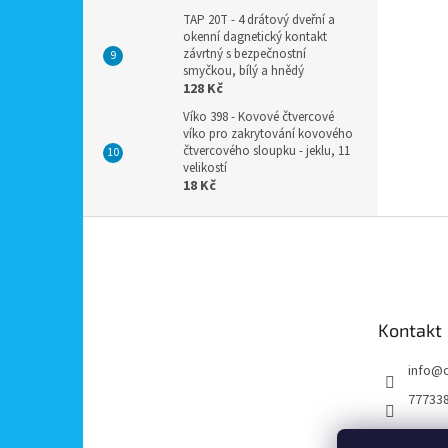
TAP 20T - 4 drátový dveřní a
okenní dagnetický kontakt
závrtný s bezpečnostní
smyčkou, bílý a hnědý
128 Kč
Víko 398 - Kovové čtvercové
víko pro zakrytování kovového
čtvercového sloupku - jeklu, 11
velikostí
18 Kč
Z
á
p
a
t
Kontakt
í
info
@
77733