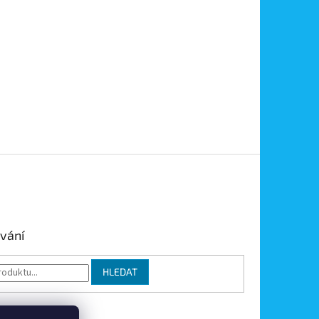
vání
HLEDAT