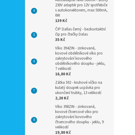
Autoadaptér NAN 500mA - síťový
230V adaptér pro 12V spotřebiče
s autokonektorem, max 500mA,
6W
139 Kč
ČIP Dallas černý - bezkontaktní
čip pro čtečky Dalas
35 Kč
Víko 394ZIN - zinkované,
kovové obdélníkové víko pro
zakrytování kovového
obdélníkového sloupku - jeklu,
7 velikostí
16,80 Kč
Zátka 592 - kruhové víčko na
kulatý sloupek ucpávka pro
ukončení trubky, 13 velikostí
2,20 Kč
Víko 398ZIN - zinkované,
kovové čtvercové víko pro
zakrytování kovového
čtvercového sloupku - jeklu, 9
velikostí
19,80 Kč