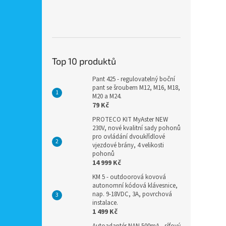
Top 10 produktů
Pant 425 - regulovatelný boční
pant se šroubem M12, M16, M18,
M20 a M24.
79 Kč
PROTECO KIT MyAster NEW
230V, nové kvalitní sady pohonů
pro ovládání dvoukřídlové
vjezdové brány, 4 velikosti
pohonů
14 999 Kč
KM 5 - outdoorová kovová
autonomní kódová klávesnice,
nap. 9-18VDC, 3A, povrchová
instalace.
1 499 Kč