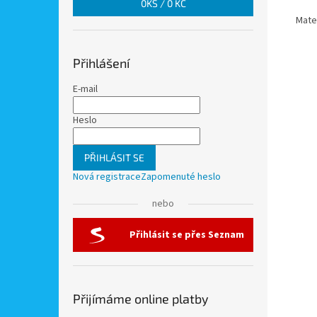
0
KS /
0 KČ
Mater
Přihlášení
E-mail
Heslo
PŘIHLÁSIT SE
Nová registrace
Zapomenuté heslo
nebo
Přihlásit se přes Seznam
Přijímáme online platby