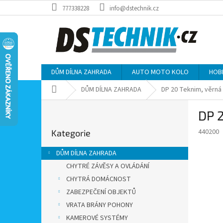
Přejít
777338228
info@dstechnik.cz
na
obsah
DŮM DÍLNA ZAHRADA
AUTO MOTO KOLO
HOB
Domů
DŮM DÍLNA ZAHRADA
DP 20 Teknim, věrn
P
DP 
o
Přeskočit
s
440200
Kategorie
kategorie
t
r
DŮM DÍLNA ZAHRADA
a
CHYTRÉ ZÁVĚSY A OVLÁDÁNÍ
n
CHYTRÁ DOMÁCNOST
n
í
ZABEZPEČENÍ OBJEKTŮ
p
VRATA BRÁNY POHONY
a
KAMEROVÉ SYSTÉMY