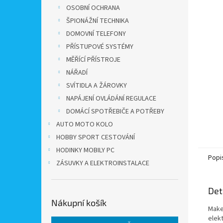
n
OSOBNÍ OCHRANA
e
ŠPIONÁŽNÍ TECHNIKA
l
DOMOVNÍ TELEFONY
PŘÍSTUPOVÉ SYSTÉMY
MĚŘÍCÍ PŘÍSTROJE
NÁŘADÍ
SVÍTIDLA A ŽÁROVKY
NAPÁJENÍ OVLÁDÁNÍ REGULACE
DOMÁCÍ SPOTŘEBIČE A POTŘEBY
AUTO MOTO KOLO
HOBBY SPORT CESTOVÁNÍ
HODINKY MOBILY PC
Popi
ZÁSUVKY A ELEKTROINSTALACE
Det
Nákupní košík
Make
elek