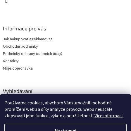
Informace pro vás
Jak nakupovat a reklamovat
Obchodní podmínky
Podmínky ochrany osobních údajů
Kontakty
Moje objednávka
Vyhledávání
Používáme cookies, abychom Vám umožnili pohodlné
HLEDAT
prohlížení webu a díky analýze provozu webu neustále
zlepšovali jeho funkce, výkon a použitelnost.
Více informací
Nastavení