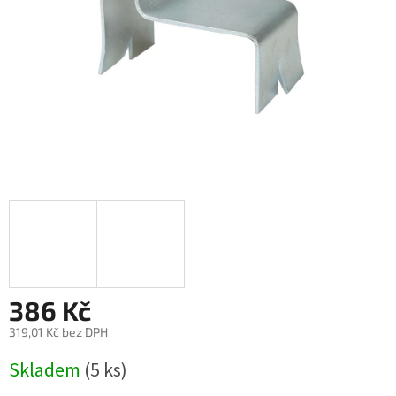
386 Kč
319,01 Kč bez DPH
Měrná
Skladem
(5 ks)
cena: