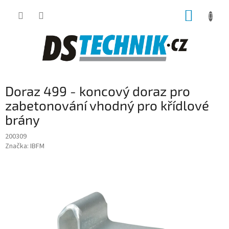
Přejít
NÁKUP
na
obsah
KOŠÍK
Doraz 499 - koncový doraz pro
zabetonování vhodný pro křídlové
brány
200309
Značka:
IBFM