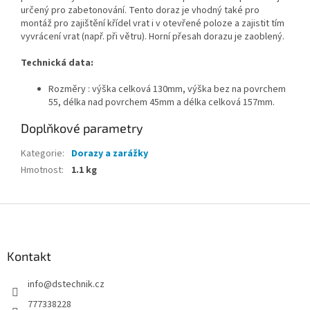
určený pro zabetonování. Tento doraz je vhodný také pro
montáž pro zajištění křídel vrat i v otevřené poloze a zajistit tím
vyvrácení vrat (např. při větru). Horní přesah dorazu je zaoblený.
Technická data:
Rozměry : výška celková 130mm, výška bez na povrchem
55, délka nad povrchem 45mm a délka celková 157mm.
Doplňkové parametry
Kategorie
:
Dorazy a zarážky
Hmotnost
:
1.1 kg
Z
á
p
a
Kontakt
t
info
@
dstechnik.cz
í
777338228