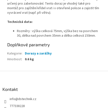
určený pro zabetonování. Tento doraz je vhodný také pro
montáž pro zajištění křídel vrat i v otevřené poloze a zajistit tím
vyvrácení vrat (např. při větru).
Technická data:
Rozměry : výška celková 75mm, výška bez na povrchem
30, délka nad povrchem 35mm a délka celková 150mm.
Doplňkové parametry
Kategorie
:
Dorazy a zarážky
Hmotnost
:
0.6 kg
Z
á
p
a
Kontakt
t
info
@
dstechnik.cz
í
777338228