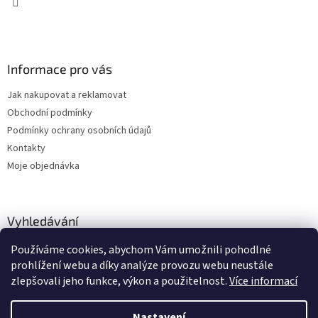
Informace pro vás
Jak nakupovat a reklamovat
Obchodní podmínky
Podmínky ochrany osobních údajů
Kontakty
Moje objednávka
Vyhledávání
Používáme cookies, abychom Vám umožnili pohodlné
HLEDAT
prohlížení webu a díky analýze provozu webu neustále
zlepšovali jeho funkce, výkon a použitelnost.
Více informací
Nastavení