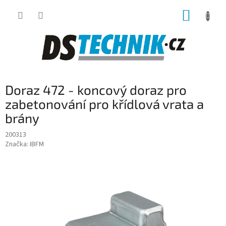
Přejít
NÁKUP
na
obsah
KOŠÍK
Doraz 472 - koncový doraz pro
zabetonování pro křídlová vrata a
brány
200313
Značka:
IBFM