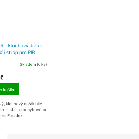
9 - kloubový držák
ď i strop pro PIR
tor pohybu Paradox
Skladem
(6 ks)
Kč
o košíku
vý, kloubový držák bílé
pro instalaci pohybového
oru Paradox