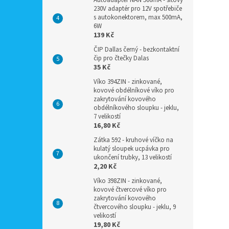
Autoadaptér NAN 500mA - síťový
230V adaptér pro 12V spotřebiče
s autokonektorem, max 500mA,
6W
139 Kč
ČIP Dallas černý - bezkontaktní
čip pro čtečky Dalas
35 Kč
Víko 394ZIN - zinkované,
kovové obdélníkové víko pro
zakrytování kovového
obdélníkového sloupku - jeklu,
7 velikostí
16,80 Kč
Zátka 592 - kruhové víčko na
kulatý sloupek ucpávka pro
ukončení trubky, 13 velikostí
2,20 Kč
Víko 398ZIN - zinkované,
kovové čtvercové víko pro
zakrytování kovového
čtvercového sloupku - jeklu, 9
velikostí
19,80 Kč