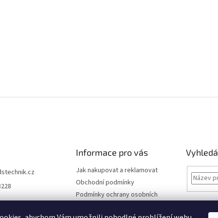
Informace pro vás
Vyhledá
Jak nakupovat a reklamovat
dstechnik.cz
Obchodní podmínky
8228
Podmínky ochrany osobních
údajů
Kontakty
ookies, abychom Vám umožnili pohodlné prohlížení webu