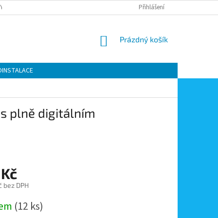
Y OCHRANY OSOBNÍCH ÚDAJŮ
KONTAKTY
Přihlášení
MOJE OBJEDNÁVKA
NÁKUPNÍ
Prázdný košík
KOŠÍK
OINSTALACE
s plně digitálním
 Kč
č bez DPH
dem
(12 ks)