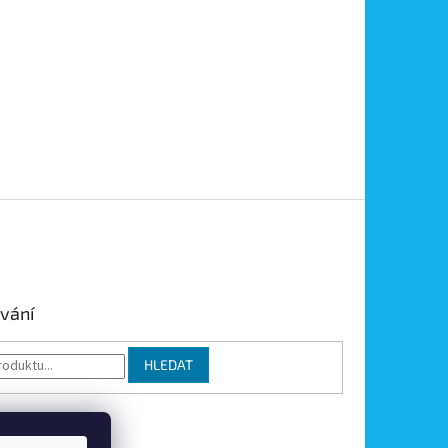
vání
HLEDAT