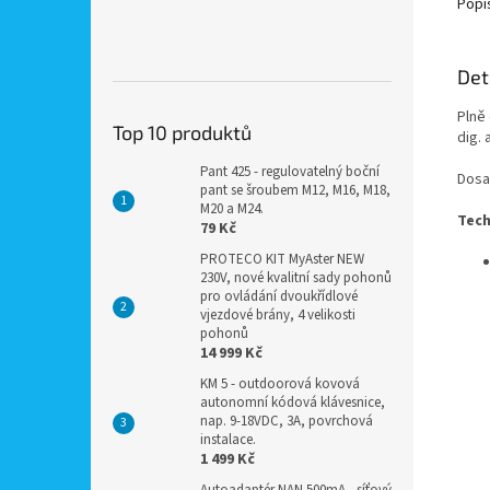
Popi
Det
Plně 
Top 10 produktů
dig. 
Pant 425 - regulovatelný boční
Dosa
pant se šroubem M12, M16, M18,
M20 a M24.
Tech
79 Kč
PROTECO KIT MyAster NEW
230V, nové kvalitní sady pohonů
pro ovládání dvoukřídlové
vjezdové brány, 4 velikosti
pohonů
14 999 Kč
KM 5 - outdoorová kovová
autonomní kódová klávesnice,
nap. 9-18VDC, 3A, povrchová
instalace.
1 499 Kč