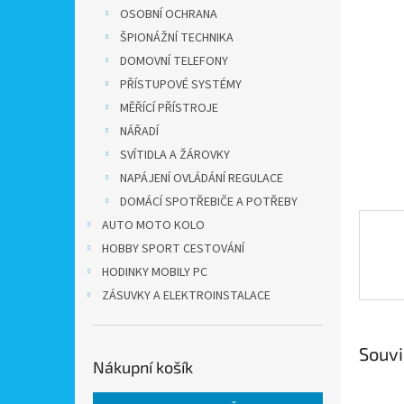
n
OSOBNÍ OCHRANA
e
ŠPIONÁŽNÍ TECHNIKA
l
DOMOVNÍ TELEFONY
PŘÍSTUPOVÉ SYSTÉMY
MĚŘÍCÍ PŘÍSTROJE
NÁŘADÍ
SVÍTIDLA A ŽÁROVKY
NAPÁJENÍ OVLÁDÁNÍ REGULACE
DOMÁCÍ SPOTŘEBIČE A POTŘEBY
AUTO MOTO KOLO
HOBBY SPORT CESTOVÁNÍ
HODINKY MOBILY PC
ZÁSUVKY A ELEKTROINSTALACE
Souvi
Nákupní košík