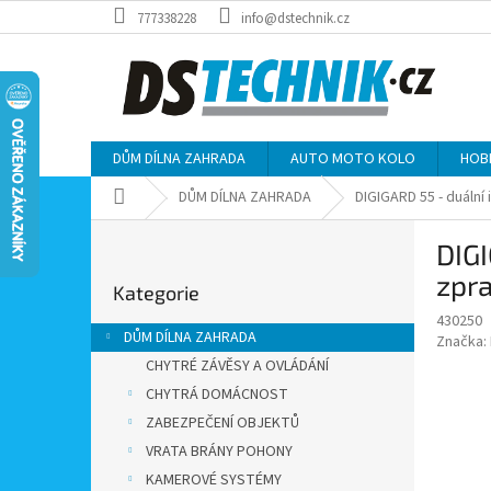
Přejít
777338228
info@dstechnik.cz
na
obsah
DŮM DÍLNA ZAHRADA
AUTO MOTO KOLO
HOB
Domů
DŮM DÍLNA ZAHRADA
DIGIGARD 55 - duální 
P
DIGI
o
Přeskočit
s
zpr
Kategorie
kategorie
t
430250
r
DŮM DÍLNA ZAHRADA
Značka:
a
CHYTRÉ ZÁVĚSY A OVLÁDÁNÍ
n
CHYTRÁ DOMÁCNOST
n
í
ZABEZPEČENÍ OBJEKTŮ
p
VRATA BRÁNY POHONY
a
KAMEROVÉ SYSTÉMY