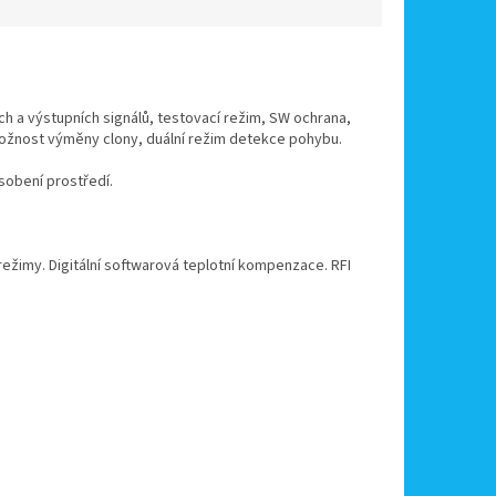
ních a výstupních signálů, testovací režim, SW ochrana,
í, možnost výměny clony, duální režim detekce pohybu.
ůsobení prostředí.
režimy. Digitální softwarová teplotní kompenzace. RFI