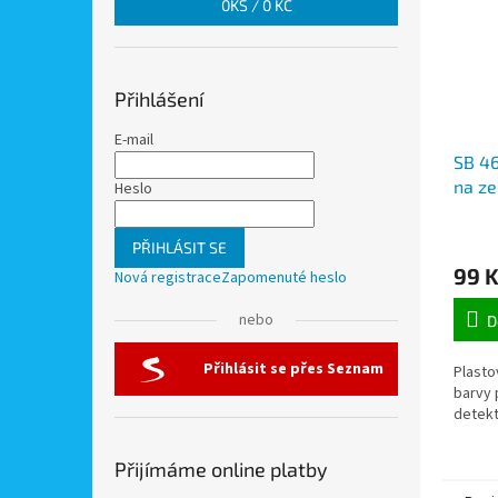
0
KS /
0 KČ
Přihlášení
E-mail
SB 46
na ze
Heslo
detek
PŘIHLÁSIT SE
99 
Nová registrace
Zapomenuté heslo
nebo
D
Přihlásit se přes Seznam
Plasto
barvy 
detekt
Přijímáme online platby