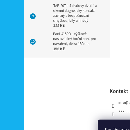
TAP 20T - 4 drátový dveřní a
okenní dagnetický kontakt
závrtný s bezpečnostní
smyčkou, bílý a hnědý
128 Kč
Pant 415RD - výškově
nastavitelný boční pant pro
navaření, délka 150mm
156 Kč
Z
á
p
a
t
Kontakt
í
info
@
77733
Používáme c