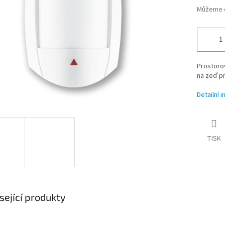
Můžeme d
Prostorov
na zeď p
Detailní 
TISK
sející produkty