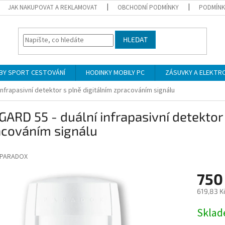
JAK NAKUPOVAT A REKLAMOVAT
OBCHODNÍ PODMÍNKY
PODMÍNK
HLEDAT
BY SPORT CESTOVÁNÍ
HODINKY MOBILY PC
ZÁSUVKY A ELEKTR
infrapasivní detektor s plně digitálním zpracováním signálu
GARD 55 - duální infrapasivní detektor 
acováním signálu
PARADOX
750
619,83 K
Měrná
Skla
cena: