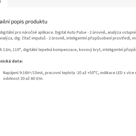
s
ailní popis produktu
digitální pro náročné aplikace. Digital Auto Pulse - 2 úrovně, analýza vstup
analýza, dig. čítač impulsů - 2 úrovně, inteligentní přizpůsobení prostřed
h 12m, 110°, digitální tepelná kompenzace, kovový kryt, inteligentní přizp
nická data:
Napájení 9-16V=/15mA, pracovní teplota -20 až +50°C, indikace LED s více 
odolnost 30 až 60 V/m.