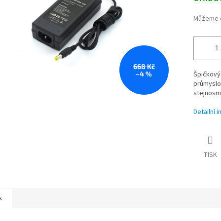
Můžeme d
668 Kč
–4 %
Špičkový
průmyslov
stejnosm
Detailní 
TISK
s