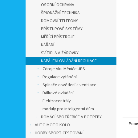
n
OSOBNÍ OCHRANA
e
ŠPIONÁŽNÍ TECHNIKA
l
DOMOVNÍ TELEFONY
PŘÍSTUPOVÉ SYSTÉMY
MĚŘÍCÍ PŘÍSTROJE
NÁŘADÍ
SVÍTIDLA A ŽÁROVKY
NAPÁJENÍ OVLÁDÁNÍ REGULACE
Zdroje Aku Měniče UPS
Regulace vytápění
Spínače osvětlení a ventilace
Dálkové ovládání
Elektrocentrály
moduly pro inteligentní dům
DOMÁCÍ SPOTŘEBIČE A POTŘEBY
Popi
AUTO MOTO KOLO
HOBBY SPORT CESTOVÁNÍ