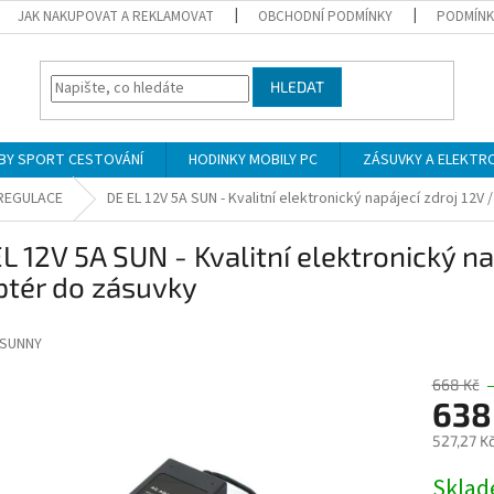
JAK NAKUPOVAT A REKLAMOVAT
OBCHODNÍ PODMÍNKY
PODMÍNK
HLEDAT
BY SPORT CESTOVÁNÍ
HODINKY MOBILY PC
ZÁSUVKY A ELEKTR
 REGULACE
DE EL 12V 5A SUN - Kvalitní elektronický napájecí zdroj 12V
L 12V 5A SUN - Kvalitní elektronický na
ptér do zásuvky
SUNNY
668 Kč
638
527,27 K
Měrná
Skla
cena: