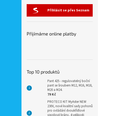
Přihlásit se přes Seznam
Přijímáme online platby
Top 10 produktů
Pant 425 - regulovatelný boční
pant se šroubem M12, M16, M18,
M20 a M24.
79 Kč
PROTECO KIT MyAster NEW
230V, nové kvalitní sady pohonů
pro ovládání dvoukřídlové
vjezdové brány, 4 velikosti