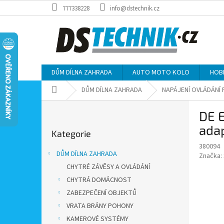
Přejít
777338228
info@dstechnik.cz
na
obsah
DŮM DÍLNA ZAHRADA
AUTO MOTO KOLO
HOB
Domů
DŮM DÍLNA ZAHRADA
NAPÁJENÍ OVLÁDÁNÍ
P
DE E
o
Přeskočit
s
ada
Kategorie
kategorie
t
380094
r
DŮM DÍLNA ZAHRADA
Značka:
a
CHYTRÉ ZÁVĚSY A OVLÁDÁNÍ
n
CHYTRÁ DOMÁCNOST
n
í
ZABEZPEČENÍ OBJEKTŮ
p
VRATA BRÁNY POHONY
a
KAMEROVÉ SYSTÉMY