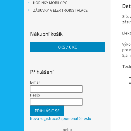
HODINKY MOBILY PC
Det
ZÁSUVKY A ELEKTROINSTALACE
Síťo
zásu
Nákupní košík
Elek
Výko
0
KS /
0 KČ
pro 
5,5m
Tech
Přihlášení
E-mail
Heslo
PŘIHLÁSIT SE
Nová registrace
Zapomenuté heslo
nebo