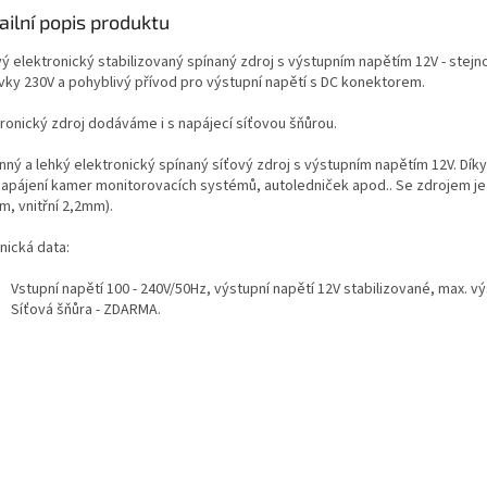
ailní popis produktu
vý elektronický stabilizovaný spínaný zdroj s výstupním napětím 12V - stejn
vky 230V a pohyblivý přívod pro výstupní napětí s DC konektorem.
tronický zdroj dodáváme i s napájecí síťovou šňůrou.
nný a lehký elektronický spínaný síťový zdroj s výstupním napětím 12V. Díky
napájení kamer monitorovacích systémů, autoledniček apod.. Se zdrojem je
m, vnitřní 2,2mm).
nická data:
Vstupní napětí 100 - 240V/50Hz, výstupní napětí 12V stabilizované, max. v
Síťová šňůra - ZDARMA.