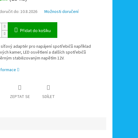
oručit do:
10.8.2026
Možnosti doručení
Přidat do košíku
 síťový adaptér p
ro napájení spotřebičů například
ých kamer, LED osvětlení a dalších spotřebičů
ěrným stabilizovaným napětím 12V.
informace
ZEPTAT SE
SDÍLET