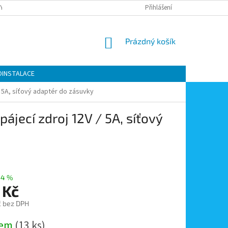
Y OCHRANY OSOBNÍCH ÚDAJŮ
KONTAKTY
Přihlášení
MOJE OBJEDNÁVKA
NÁKUPNÍ
Prázdný košík
KOŠÍK
OINSTALACE
 / 5A, síťový adaptér do zásuvky
pájecí zdroj 12V / 5A, síťový
–4 %
 Kč
č bez DPH
dem
(13 ks)