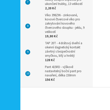
ukončení trubky, 13 velikostí
2,20 Kč
Víko 398ZIN - zinkované,
kovové čtvercové víko pro
zakrytování kovového
čtvercového sloupku - jeklu, 9
velikostí
19,80 Kč
TAP 20T - 4 drátový dveřní a
okenní dagnetický kontakt
závrtný s bezpečnostní
smyčkou, bílý a hnědý
128 Kč
Pant 415RD - výškově
nastavitelný boční pant pro
navaření, délka 150mm
156 Kč
Z
á
p
a