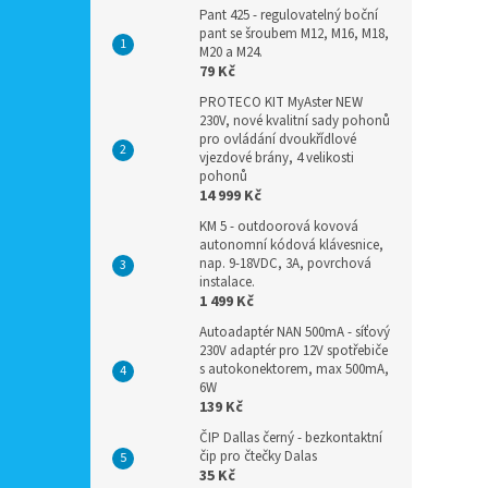
Pant 425 - regulovatelný boční
pant se šroubem M12, M16, M18,
M20 a M24.
79 Kč
PROTECO KIT MyAster NEW
230V, nové kvalitní sady pohonů
pro ovládání dvoukřídlové
vjezdové brány, 4 velikosti
pohonů
14 999 Kč
KM 5 - outdoorová kovová
autonomní kódová klávesnice,
nap. 9-18VDC, 3A, povrchová
instalace.
1 499 Kč
Autoadaptér NAN 500mA - síťový
230V adaptér pro 12V spotřebiče
s autokonektorem, max 500mA,
6W
139 Kč
ČIP Dallas černý - bezkontaktní
čip pro čtečky Dalas
35 Kč