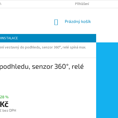
Y OCHRANY OSOBNÍCH ÚDAJŮ
KONTAKTY
Přihlášení
MOJE OBJEDNÁVKA
NÁKUPNÍ
Prázdný košík
KOŠÍK
OINSTALACE
lení vestavný do podhledu, senzor 360°, relé spíná max.
podhledu, senzor 360°, relé
–28 %
 Kč
č bez DPH