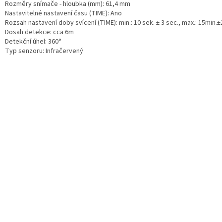
Rozměry snímače - hloubka (mm): 61,4 mm
Nastavitelné nastavení času (TIME): Ano
Rozsah nastavení doby svícení (TIME): min.: 10 sek. ± 3 sec., max.: 15min.
Dosah detekce: cca 6m
Detekční úhel: 360°
Typ senzoru: Infračervený