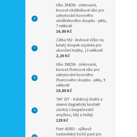
Víko 394ZIN - zinkované,
kovové obdélníkové víko pro
zakrytování kovového
obdélníkového sloupku - jeklu,
7 velikostí
16,80 Kč
Zátka 592 - kruhové víčko na
kulatý sloupek ucpávka pro
ukončení trubky, 13 velikostí
2,20 Kč
Víko 398ZIN - zinkované,
kovové čtvercové víko pro
zakrytování kovového
čtvercového sloupku - jeklu, 9
velikostí
19,80 Kč
TAP 20T - 4 drátový dveřní a
okenní dagnetický kontakt
závrtný s bezpečnostní
smyčkou, bílý a hnědý
128 Kč
Pant 415RD - výškově
nastavitelný boční pant pro