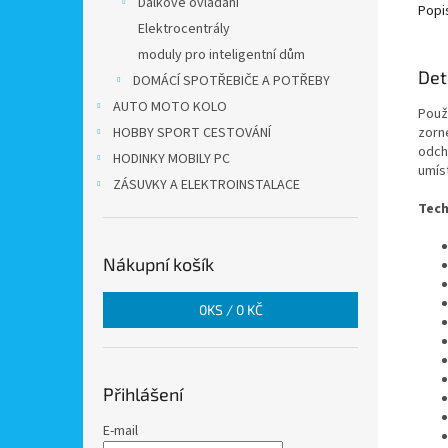
Dálkové ovládání
Popi
Elektrocentrály
moduly pro inteligentní dům
Det
DOMÁCÍ SPOTŘEBIČE A POTŘEBY
AUTO MOTO KOLO
Použ
HOBBY SPORT CESTOVÁNÍ
zorn
odch
HODINKY MOBILY PC
umíst
ZÁSUVKY A ELEKTROINSTALACE
Tech
Nákupní košík
0
KS /
0 KČ
Přihlášení
E-mail