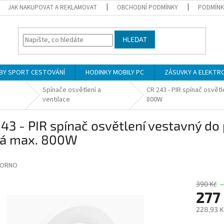
JAK NAKUPOVAT A REKLAMOVAT
OBCHODNÍ PODMÍNKY
PODMÍNK
HLEDAT
BY SPORT CESTOVÁNÍ
HODINKY MOBILY PC
ZÁSUVKY A ELEKTR
Spínače osvětlení a
CR 243 - PIR spínač osvět
ventilace
800W
43 - PIR spínač osvětlení vestavný do 
ná max. 800W
ORNO
390 Kč
277
228,93 K
Měrná