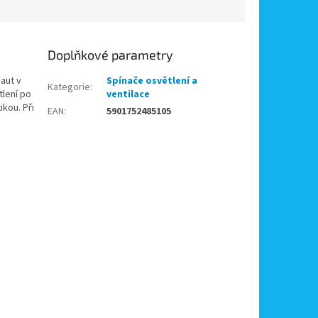
Doplňkové parametry
aut v
Spínače osvětlení a
Kategorie
:
tlení po
ventilace
kou. Při
EAN
:
5901752485105