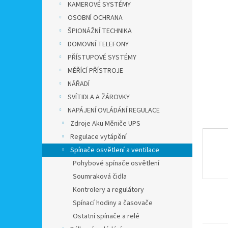
a
KAMEROVÉ SYSTÉMY
n
OSOBNÍ OCHRANA
e
ŠPIONÁŽNÍ TECHNIKA
l
DOMOVNÍ TELEFONY
PŘÍSTUPOVÉ SYSTÉMY
MĚŘÍCÍ PŘÍSTROJE
NÁŘADÍ
SVÍTIDLA A ŽÁROVKY
NAPÁJENÍ OVLÁDÁNÍ REGULACE
Zdroje Aku Měniče UPS
Regulace vytápění
Spínače osvětlení a ventilace
Pohybové spínače osvětlení
Soumraková čidla
Kontrolery a regulátory
Spínací hodiny a časovače
Ostatní spínače a relé