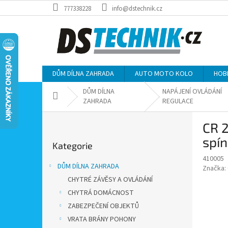
Přejít
777338228
info@dstechnik.cz
na
obsah
DŮM DÍLNA ZAHRADA
AUTO MOTO KOLO
HOB
DŮM DÍLNA
NAPÁJENÍ OVLÁDÁNÍ
Domů
ZAHRADA
REGULACE
P
CR 2
o
Přeskočit
s
spí
Kategorie
kategorie
t
410005
r
DŮM DÍLNA ZAHRADA
Značka:
a
CHYTRÉ ZÁVĚSY A OVLÁDÁNÍ
n
CHYTRÁ DOMÁCNOST
n
í
ZABEZPEČENÍ OBJEKTŮ
p
VRATA BRÁNY POHONY