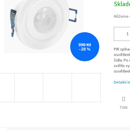
Skla
cena:
Můžeme d
390 Kč
–28 %
PIR spína
osvětlení
čidla. P
světlo vy
osvětlení
Detailní 
TISK