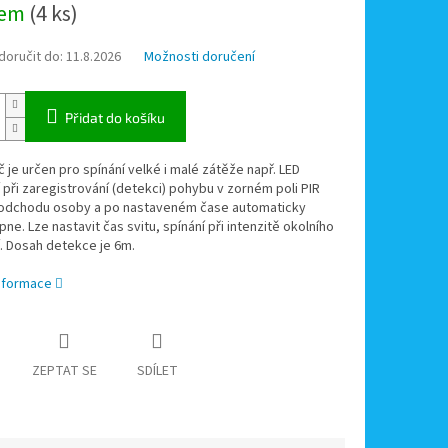
dem
(4 ks)
oručit do:
11.8.2026
Možnosti doručení
Přidat do košíku
č je určen pro spínání velké i malé zátěže např. LED
 při zaregistrování (detekci) pohybu v zorném poli PIR
o odchodu osoby a po nastaveném čase automaticky
pne. Lze nastavit čas svitu, spínání při intenzitě okolního
. Dosah detekce je 6m.
informace
ZEPTAT SE
SDÍLET