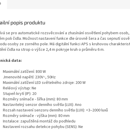
s
ailní popis produktu
ívá se pro automatické rozsvěcování a zhasínání osvětlení pohybem osob, 
ém poli čidla. Možnost nastavení funkce dle úrovně šera a čas sepnutí osvě
odu osoby ze zorného pole. Má digitální funkci APS s kruhovou charakteristi
ění čidla na strop o výšce 2,4 m pokryje kruh o průměru 6 m.
nická data:
Maximální zatížení: 800 W
Jmenovité napětí: 230V~, 50Hz
Maximální zatížení LED světelného zdroje: 200 W
Reléový výstup: Ne
Stupeň krytí (IP): 20
Rozměry snímače - šířka (mm): 80 mm
Nastavitelný senzor denního světla (LUX): Ano
Rozsah nastavení senzoru denního světla (LUX): <3–2000 luxů
Rozměry snímače - výška (mm): 80 mm
Instalace: zapuštěná montáž do podhledu
Nastavení rozsahu detekce pohybu (SENS): Ne