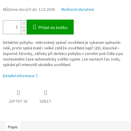
Můžeme doručit do:
12.8.2026
Možnosti doručení
Přidat do košíku
Detektor pohybu - mikrovlnný spínač osvětlení je vybaven spínacím
relé, proto spíná malé i velké zátěže osvětlení např. LED, klasické i
úsporné žárovky, zářivky při detekci pohybu v zorném poli čidla a po
nastaveném čase automaticky světlo vypne. Lze nastavit čas svitu,
spínání při intenzitě okolního osvětlení.
Detailní informace
ZEPTAT SE
SDÍLET
Popis