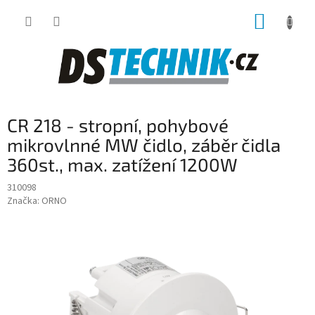
Přejít
NÁKUP
na
obsah
KOŠÍK
CR 218 - stropní, pohybové
mikrovlnné MW čidlo, záběr čidla
360st., max. zatížení 1200W
310098
Značka:
ORNO