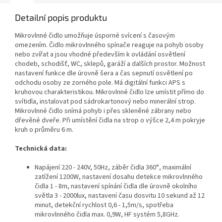
Detailní popis produktu
Mikrovlnné čidlo umožňuje úsporné svícení s časovým
omezením. Čidlo mikrovlnného spínače reaguje na pohyb osoby
nebo zvířat a jsou vhodné především k ovládání osvětlení
chodeb, schodišť, WC, sklepů, garáží a dalších prostor. Možnost
nastavení funkce dle úrovně šera a čas sepnutí osvětlení po
odchodu osoby ze zorného pole. Má digitální funkci APS s
kruhovou charakteristikou. Mikrovlnné čidlo lze umístit přímo do
svítidla, instalovat pod sádrokartonový nebo minerální strop.
Mikrovlnné čidlo snímá pohyb i přes skleněné zábrany nebo
dřevěné dveře. Při umístění čidla na strop o výšce 2,4 m pokryje
kruh o průměru 6 m.
Technická data:
Napájení 220 - 240V, 50Hz, záběr čidla 360°, maximální
zatížení 1200W, nastavení dosahu detekce mikrovlnného
čidla 1 - 8m, nastavení spínání čidla dle úrovně okolního
světla 3 - 2000lux, nastavení času dosvitu 10 sekund až 12
minut, detekční rychlost 0,6 - 1,5m/s, spotřeba
mikrovlnného čidla max. 0,9W, HF systém 5,8GHz.