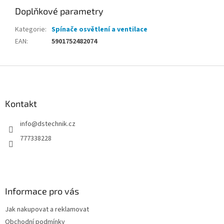
Doplňkové parametry
Kategorie
:
Spínače osvětlení a ventilace
EAN
:
5901752482074
Z
á
p
a
Kontakt
t
info
@
dstechnik.cz
í
777338228
Informace pro vás
Jak nakupovat a reklamovat
Obchodní podmínky