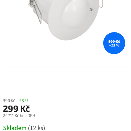
390 Kč
–23 %
390 Kč
–23 %
299 Kč
247,11 Kč bez DPH
Měrná
Skladem
(12 ks)
cena: