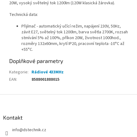
20W, vysoký světelný tok 1200lm (120W klasická žárovka).
Technická data:
Přijímač - automatický učící režim, napájení 230V, 50Hz,
závit E27, světelný tok 1200lm, barva světla 2700K, rozsah
stmívání 5% až 100%, příkon 20W, životnost 1000hod.,
rozměry 132x60mm, krytí IP20, pracovní teplota -10°C až
+55°C.
Doplňkové parametry
Kategorie
:
Rádiové 433MHz
EAN
:
8588001888015
Z
á
p
a
Kontakt
t
info
@
dstechnik.cz
í