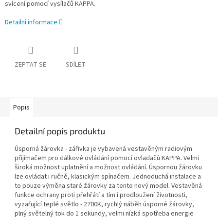
svícení pomocí vysílačů KAPPA.
Detailní informace
ZEPTAT SE
SDÍLET
Popis
Detailní popis produktu
Úsporná žárovka - zářivka je vybavená vestavěným radiovým
přijímačem pro dálkové ovládání pomocí ovladačů KAPPA. Velmi
široká možnost uplatnění a možnost ovládání. Úspornou žárovku
lze ovládat i ručně, klasickým spínačem. Jednoduchá instalace a
to pouze výměna staré žárovky za tento nový model. Vestavěná
funkce ochrany proti přehřátí a tím i prodloužení životnosti,
vyzařující teplé světlo - 2700K, rychlý náběh úsporné žárovky,
plný světelný tok do 1 sekundy, velmi nízká spotřeba energie