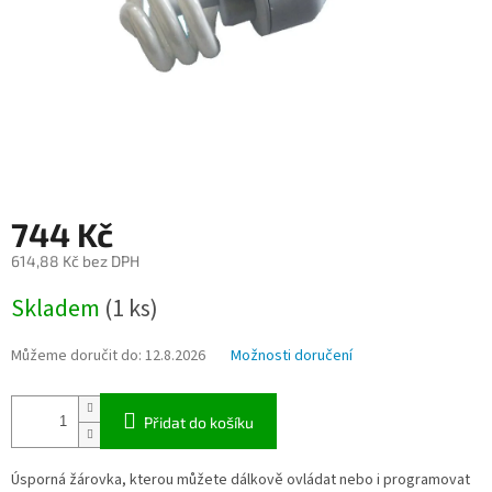
744 Kč
614,88 Kč bez DPH
Měrná
Skladem
(1 ks)
cena:
Můžeme doručit do:
12.8.2026
Možnosti doručení
Přidat do košíku
Úsporná žárovka, kterou můžete dálkově ovládat nebo i programovat