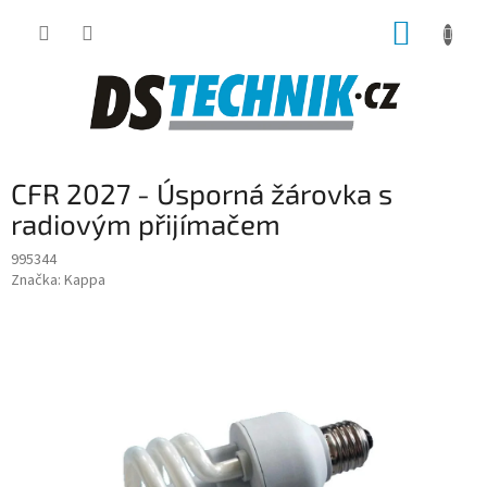
Přejít
NÁKUP
na
obsah
KOŠÍK
CFR 2027 - Úsporná žárovka s
radiovým přijímačem
995344
Značka:
Kappa