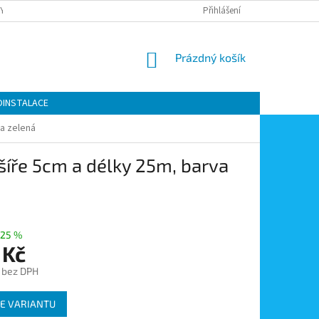
Y OCHRANY OSOBNÍCH ÚDAJŮ
KONTAKTY
Přihlášení
MOJE OBJEDNÁVKA
NÁKUPNÍ
Prázdný košík
KOŠÍK
OINSTALACE
 a zelená
 šíře 5cm a délky 25m, barva
25 %
 Kč
č bez DPH
E VARIANTU