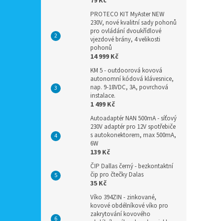
79 Kč
PROTECO KIT MyAster NEW
230V, nové kvalitní sady pohonů
pro ovládání dvoukřídlové
vjezdové brány, 4 velikosti
pohonů
14 999 Kč
KM 5 - outdoorová kovová
autonomní kódová klávesnice,
nap. 9-18VDC, 3A, povrchová
instalace.
1 499 Kč
Autoadaptér NAN 500mA - síťový
230V adaptér pro 12V spotřebiče
s autokonektorem, max 500mA,
6W
139 Kč
ČIP Dallas černý - bezkontaktní
čip pro čtečky Dalas
35 Kč
Víko 394ZIN - zinkované,
kovové obdélníkové víko pro
zakrytování kovového