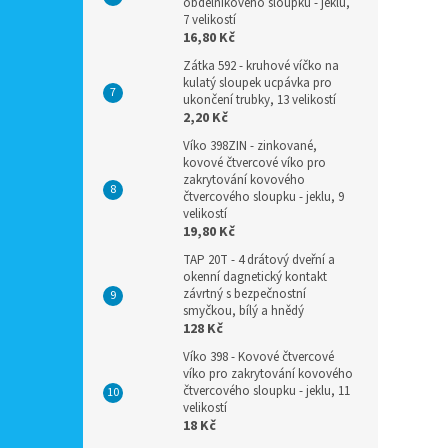
obdélníkového sloupku - jeklu,
7 velikostí
16,80 Kč
Zátka 592 - kruhové víčko na
kulatý sloupek ucpávka pro
ukončení trubky, 13 velikostí
2,20 Kč
Víko 398ZIN - zinkované,
kovové čtvercové víko pro
zakrytování kovového
čtvercového sloupku - jeklu, 9
velikostí
19,80 Kč
TAP 20T - 4 drátový dveřní a
okenní dagnetický kontakt
závrtný s bezpečnostní
smyčkou, bílý a hnědý
128 Kč
Víko 398 - Kovové čtvercové
víko pro zakrytování kovového
čtvercového sloupku - jeklu, 11
velikostí
18 Kč