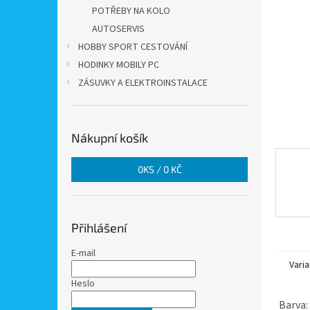
n
POTŘEBY NA KOLO
e
AUTOSERVIS
l
HOBBY SPORT CESTOVÁNÍ
HODINKY MOBILY PC
ZÁSUVKY A ELEKTROINSTALACE
Nákupní košík
0
KS /
0 KČ
Přihlášení
E-mail
Varia
Heslo
Barva: