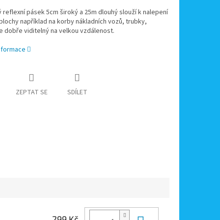
 reflexní pásek 5cm široký a 25m dlouhý slouží k nalepení
plochy například na korby nákladních vozů, trubky,
e dobře viditelný na velkou vzdálenost.
informace
ZEPTAT SE
SDÍLET
299 Kč