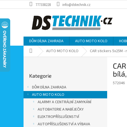
Přejít
777338228
info@dstechnik.cz
na
obsah
DŮM DÍLNA ZAHRADA
AUTO MOTO KOLO
HOB
Domů
AUTO MOTO KOLO
CAR stickers 5x25M - r
P
CAR 
o
Přeskočit
s
bílá
Kategorie
kategorie
t
572046
r
DŮM DÍLNA ZAHRADA
a
AUTO MOTO KOLO
n
ALARMY A CENTRÁLNÍ ZAMYKÁNÍ
n
í
AUTOBATERIE A NABÍJEČKY
p
ELEKTROPŘÍSLUŠENSTVÍ
a
AUTOPŘÍSLUŠENSTVÍ A VÝBAVA