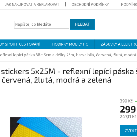
JAK NAKUPOVAT A REKLAMOVAT
OBCHODNÍ PODMÍNKY
PODMÍNK
HLEDAT
BY SPORT CESTOVÁNÍ
HODINKY MOBILY PC
ZÁSUVKY A ELEKTR
eflexní lepící páska šíře 5cm a délky 25m, barva bílá, červená, žlutá, modrá
stickers 5x25M - reflexní lepící páska
, červená, žlutá, modrá a zelená
399 Kč
–
299
247,11 K
Měrná
ZVOLT
cena: