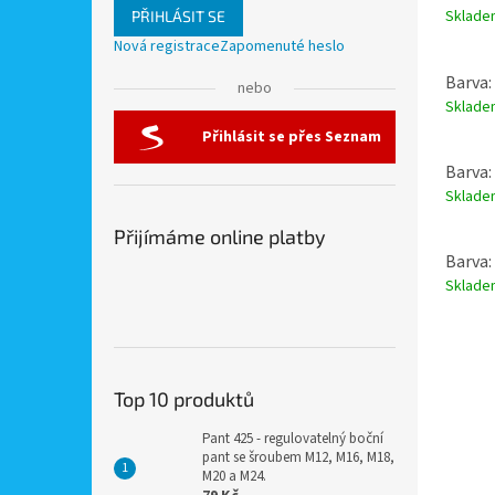
Sklad
PŘIHLÁSIT SE
Nová registrace
Zapomenuté heslo
Barva:
nebo
Sklad
Přihlásit se přes Seznam
Barva:
Sklad
Přijímáme online platby
Barva:
Sklad
Top 10 produktů
Pant 425 - regulovatelný boční
pant se šroubem M12, M16, M18,
M20 a M24.