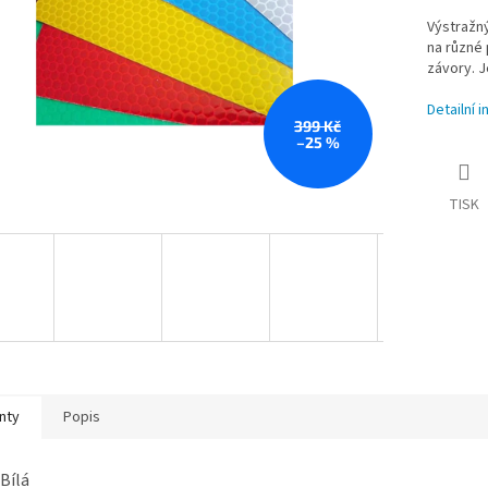
Výstražný
na různé 
závory. J
Detailní 
399 Kč
–25 %
TISK
nty
Popis
 Bílá