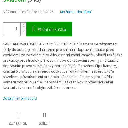
cena:
Můžeme doručit do:
11.8.2026
Možnosti doručení
Přidat do košíku
CAR CAM DV460 WDR je kvalitní FULL HD duální kamera se záznamem
jízdy do auta a je vhodná nejen pro snímání dopravní situace před
vozidlem i za vozidlem a to díky externí zadní kameře. Slouží také jako
praktický prostředek při řešení nebo dokazování sporných situací v
dopravním provozu. Špičkový obraz díky špičkovému čipu kamery,
kvalitní 6 vrstvou skleněnou čočkou, širokým úhlem záběru 170°a
skvělému přizpůsobení pro noční záznam a záznam v protisvětle.
Kameru doporučujeme i náročnému zákazníkovi požadující velmi
kvalitní záznam s širokým záběrem obrazu.
Detailní informace
ZEPTAT SE
SDÍLET