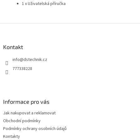
1 x Uživatelská příručka
Z
á
p
a
Kontakt
t
info
@
dstechnik.cz
í
777338228
Informace pro vás
Jak nakupovat a reklamovat
Obchodní podmínky
Podmínky ochrany osobních údajů
Kontakty