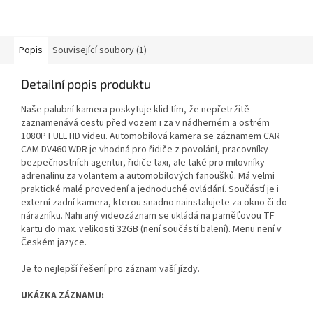
Popis
Související soubory (1)
Detailní popis produktu
Naše palubní kamera poskytuje klid tím, že nepřetržitě
zaznamenává cestu před vozem i za v nádherném a ostrém
1080P FULL HD videu. Automobilová kamera se záznamem CAR
CAM DV460 WDR je vhodná pro řidiče z povolání, pracovníky
bezpečnostních agentur, řidiče taxi, ale také pro milovníky
adrenalinu za volantem a automobilových fanoušků. Má velmi
praktické malé provedení a jednoduché ovládání. Součástí je i
externí zadní kamera, kterou snadno nainstalujete za okno či do
nárazníku. Nahraný videozáznam se ukládá na paměťovou TF
kartu do max. velikosti 32GB (není součástí balení). Menu není v
Českém jazyce.
Je to nejlepší řešení pro záznam vaší jízdy.
UKÁZKA ZÁZNAMU: