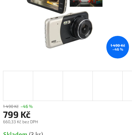
1 490 Kč
–46 %
1 490 Kč
–46 %
799 Kč
660,33 Kč bez DPH
Měrná
Skladem
(3 ks)