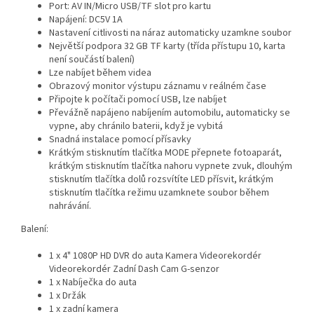
Port: AV IN/Micro USB/TF slot pro kartu
Napájení: DC5V 1A
Nastavení citlivosti na náraz automaticky uzamkne soubor
Největší podpora 32 GB TF karty (třída přístupu 10, karta
není součástí balení)
Lze nabíjet během videa
Obrazový monitor výstupu záznamu v reálném čase
Připojte k počítači pomocí USB, lze nabíjet
Převážně napájeno nabíjením automobilu, automaticky se
vypne, aby chránilo baterii, když je vybitá
Snadná instalace pomocí přísavky
Krátkým stisknutím tlačítka MODE přepnete fotoaparát,
krátkým stisknutím tlačítka nahoru vypnete zvuk, dlouhým
stisknutím tlačítka dolů rozsvítíte LED přísvit, krátkým
stisknutím tlačítka režimu uzamknete soubor během
nahrávání.
Balení:
1 x 4" 1080P HD DVR do auta Kamera Videorekordér
Videorekordér Zadní Dash Cam G-senzor
1 x Nabíječka do auta
1 x Držák
1 x zadní kamera