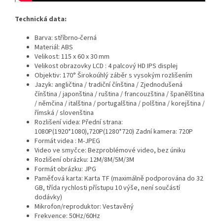
Technická data:
Barva: stříbrno-černá
Materiál: ABS
Velikost: 115 x 60 x 30 mm
Velikost obrazovky LCD : 4 palcový HD IPS displej
Objektiv: 170° Širokoúhlý záběr s vysokým rozlišením
Jazyk: angličtina / tradiční čínština / Zjednodušená
čínština / japonština / ruština / francouzština / španělština
/ němčina / italština / portugalština / polština / korejština /
římská / slovenština
Rozlišení videa: Přední strana:
1080P(1920*1080),720P(1280*720) Zadní kamera: 720P
Formát videa : M-JPEG
Video ve smyčce: Bezproblémové video, bez úniku
Rozlišení obrázku: 12M/8M/5M/3M
Formát obrázku: JPG
Paměťová karta: Karta TF (maximálně podporována do 32
GB, třída rychlosti přístupu 10 výše, není součástí
dodávky)
Mikrofon/reproduktor: Vestavěný
Frekvence: 50Hz/60Hz