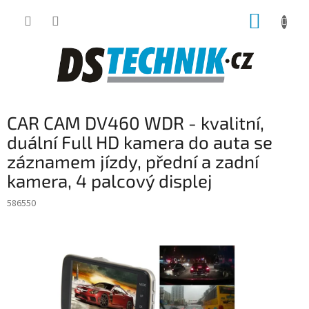
Přejít
NÁKUP
na
obsah
KOŠÍK
CAR CAM DV460 WDR - kvalitní,
duální Full HD kamera do auta se
záznamem jízdy, přední a zadní
kamera, 4 palcový displej
586550