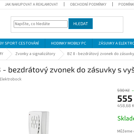
JAK NAKUPOVAT A REKLAMOVAT
OBCHODNÍ PODMÍNKY
PODMÍNK
HLEDAT
BY SPORT CESTOVÁNÍ
HODINKY MOBILY PC
ZÁSUVKY A ELEKTR
MY
Zvonky a signalizátory
BZ 8 - bezdrátový zvonek do zásuvky 
 - bezdrátový zvonek do zásuvky s vyš
Elektrobock
590 Kč
–
555
458,68 K
Měrná
Skla
cena:
Můžeme d