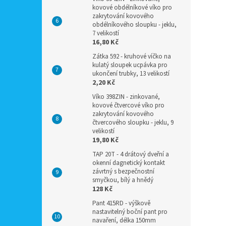
kovové obdélníkové víko pro
zakrytování kovového
obdélníkového sloupku - jeklu,
7 velikostí
16,80 Kč
Zátka 592 - kruhové víčko na
kulatý sloupek ucpávka pro
ukončení trubky, 13 velikostí
2,20 Kč
Víko 398ZIN - zinkované,
kovové čtvercové víko pro
zakrytování kovového
čtvercového sloupku - jeklu, 9
velikostí
19,80 Kč
TAP 20T - 4 drátový dveřní a
okenní dagnetický kontakt
závrtný s bezpečnostní
smyčkou, bílý a hnědý
128 Kč
Pant 415RD - výškově
nastavitelný boční pant pro
navaření, délka 150mm