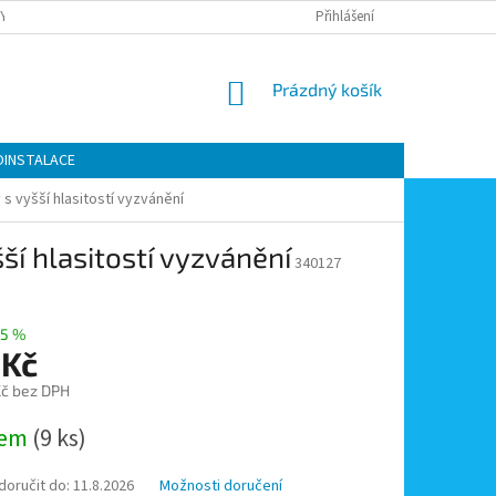
Y OCHRANY OSOBNÍCH ÚDAJŮ
KONTAKTY
Přihlášení
MOJE OBJEDNÁVKA
NÁKUPNÍ
Prázdný košík
KOŠÍK
OINSTALACE
s vyšší hlasitostí vyzvánění
ší hlasitostí vyzvánění
340127
5 %
 Kč
č bez DPH
dem
(9 ks)
oručit do:
11.8.2026
Možnosti doručení