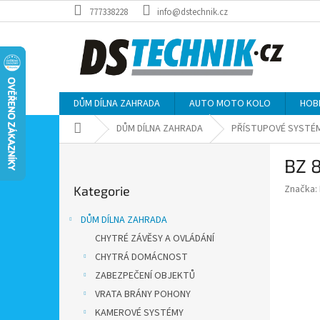
Přejít
777338228
info@dstechnik.cz
na
obsah
DŮM DÍLNA ZAHRADA
AUTO MOTO KOLO
HOB
Domů
DŮM DÍLNA ZAHRADA
PŘÍSTUPOVÉ SYSTÉ
P
BZ 8
o
Přeskočit
s
Značka:
Kategorie
kategorie
t
r
DŮM DÍLNA ZAHRADA
a
CHYTRÉ ZÁVĚSY A OVLÁDÁNÍ
n
CHYTRÁ DOMÁCNOST
n
í
ZABEZPEČENÍ OBJEKTŮ
p
VRATA BRÁNY POHONY
a
KAMEROVÉ SYSTÉMY