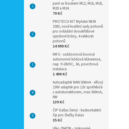
pant se šroubem M12, M16, M18,
M20 a M24.
79 Kč
PROTECO KIT MyAster NEW
230V, nové kvalitní sady pohonů
pro ovládání dvoukřídlové
vjezdové brány, 4 velikosti
pohonů
14 999 Kč
KM 5 - outdoorová kovová
autonomní kódová klávesnice,
nap. 9-18VDC, 3A, povrchová
instalace.
1 499 Kč
Autoadaptér NAN 500mA - síťový
230V adaptér pro 12V spotřebiče
s autokonektorem, max 500mA,
6W
139 Kč
ČIP Dallas černý - bezkontaktní
čip pro čtečky Dalas
35 Kč
Víko 394ZIN - zinkované,