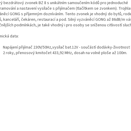
vý bezdrátový zvonek BZ 8 s unikátním samoučením kódů pro jednoduché
ramování a nastavení vysílače s přijímačem (tlačítkem se zvonkem). Trojhla
áněcí GONG s příjemným dozníváním. Tento zvonek je vhodný do bytů, rod
, kanceláří, čekáren, restaurací a pod. Silný vyzváněcí GONG až 86dB/m vás
čnějších podmínkách, je také vhodný i pro osoby se sníženou citlivostí sluc
nická data:
Napájení přijímač 230V/50Hz,vysílač bat.12V - součástí dodávky-životnost
2 roky, přenosový kmitočet 433,92 MHz, dosah na volné ploše až 100m.