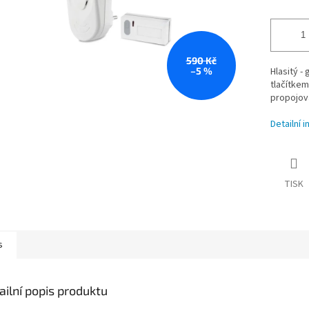
590 Kč
–5 %
Hlasitý -
tlačítke
propojov
Detailní 
TISK
s
ailní popis produktu