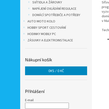
SVÍTIDLA A ŽÁROVKY
Síťo
prog
NAPÁJENÍ OVLÁDÁNÍ REGULACE
vyzv
DOMÁCÍ SPOTŘEBIČE A POTŘEBY
domů
v hlu
AUTO MOTO KOLO
HOBBY SPORT CESTOVÁNÍ
Tech
HODINKY MOBILY PC
ZÁSUVKY A ELEKTROINSTALACE
Nákupní košík
0
KS /
0 KČ
Přihlášení
E-mail