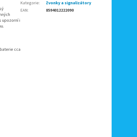
Kategorie
:
Zvonky a signalizátory
sý
EAN
:
8594012222090
inných
 upozorní i
hu.
 baterie cca