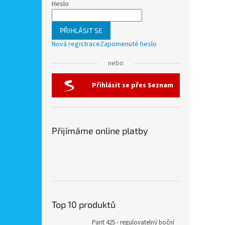
Heslo
PŘIHLÁSIT SE
Nová registrace
Zapomenuté heslo
nebo
Přihlásit se přes Seznam
Přijímáme online platby
Top 10 produktů
Pant 425 - regulovatelný boční