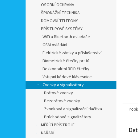
n
OSOBNÍ OCHRANA
e
ŠPIONÁŽNÍ TECHNIKA
l
DOMOVNÍ TELEFONY
PŘÍSTUPOVÉ SYSTÉMY
WiFi a Bluetooth ovladače
GSM ovládání
Elektrické zámky a příslušenství
Biometrické čtečky prstů
Bezkontaktní RFID čtečky
Vstupní kódové klávesnice
Zvonky a signalizátory
Drátové zvonky
Bezdrátové zvonky
Zvonková a signalizační tlačítka
Popi
Průchodové signalizátory
MĚŘÍCÍ PŘÍSTROJE
Det
NÁŘADÍ