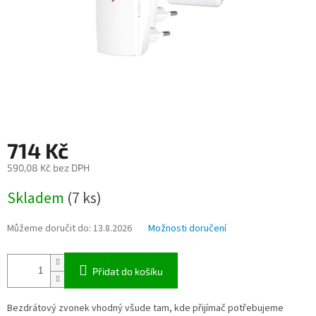
714 Kč
590,08 Kč bez DPH
Měrná
Skladem
(7 ks)
cena:
Můžeme doručit do:
13.8.2026
Možnosti doručení
Přidat do košíku
Bezdrátový zvonek vhodný všude tam, kde přijímač potřebujeme