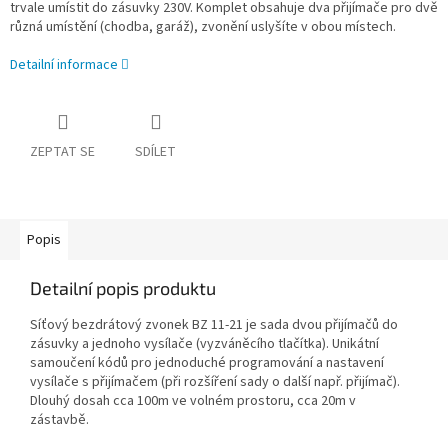
trvale umístit do zásuvky 230V. Komplet obsahuje dva přijímače pro dvě
různá umístění (chodba, garáž), zvonění uslyšíte v obou místech.
Detailní informace
ZEPTAT SE
SDÍLET
Popis
Detailní popis produktu
Síťový bezdrátový zvonek BZ 11-21 je sada dvou přijímačů do
zásuvky a jednoho vysílače (vyzváněcího tlačítka). Unikátní
samoučení kódů pro jednoduché programování a nastavení
vysílače s přijímačem (při rozšíření sady o další např. přijímač).
Dlouhý dosah cca 100m ve volném prostoru, cca 20m v
zástavbě.