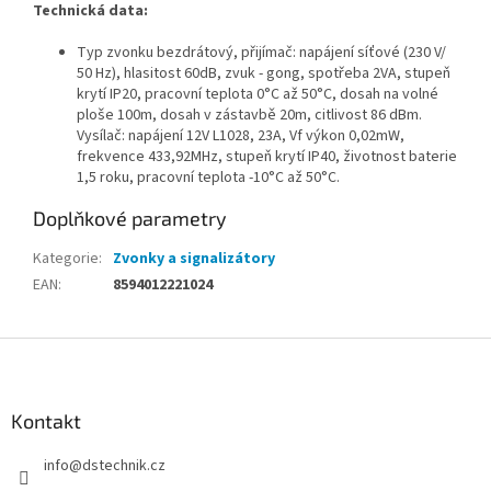
Technická data:
Typ zvonku bezdrátový, přijímač: napájení síťové (230 V/
50 Hz), hlasitost 60dB, zvuk - gong, spotřeba 2VA, stupeň
krytí IP20, pracovní teplota 0°C až 50°C, dosah na volné
ploše 100m, dosah v zástavbě 20m, citlivost 86 dBm.
Vysílač: napájení 12V L1028, 23A, Vf výkon 0,02mW,
frekvence 433,92MHz, stupeň krytí IP40, životnost baterie
1,5 roku, pracovní teplota -10°C až 50°C.
Doplňkové parametry
Kategorie
:
Zvonky a signalizátory
EAN
:
8594012221024
Z
á
p
a
Kontakt
t
info
@
dstechnik.cz
í