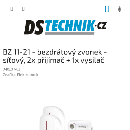
Přejít
NÁKUP
na
obsah
KOŠÍK
BZ 11-21 - bezdrátový zvonek -
síťový, 2x přijímač + 1x vysílač
340137-01
Značka:
Elektrobock