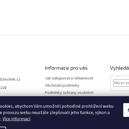
Informace pro vás
Vyhledá
Jak nakupovat a reklamovat
dstechnik.cz
Obchodní podmínky
8228
Podmínky ochrany osobních
údajů
Kontakty
ookies, abychom Vám umožnili pohodlné prohlížení webu
ze provozu webu neustále zlepšovali jeho funkce, výkon a
Moje objednávka
t.
Více informací