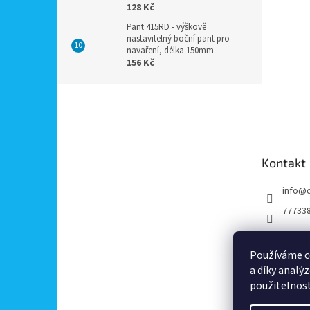
128 Kč
Pant 415RD - výškově
nastavitelný boční pant pro
navaření, délka 150mm
156 Kč
Z
á
p
a
t
Kontakt
í
info
@
77733
Používáme c
a díky analý
použitelnos