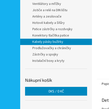
n
Ventilátory a mřížky
e
Jističe a relé na DIN lištu
l
Antény a zesilovače
Hotové kabely a šňůry
Patice zástrčky a rozdvojky
Konektory tlačítka patice
Kabely pásky bužírky
Prodlužovačky a chráničky
Zástrčky a spojky
Instalační boxy a kryty
Nákupní košík
Popi
0
KS /
0 KČ
Det