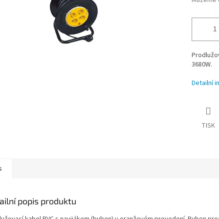
Můžeme d
Prodlužov
3680W.
Detailní 
TISK
s
ailní popis produktu