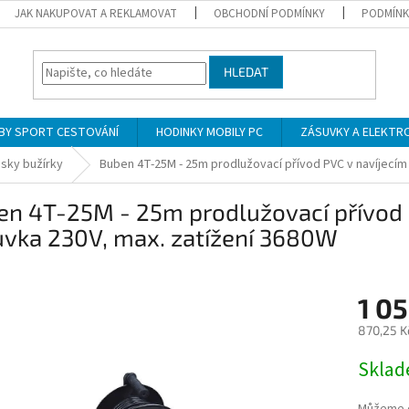
JAK NAKUPOVAT A REKLAMOVAT
OBCHODNÍ PODMÍNKY
PODMÍNK
HLEDAT
BY SPORT CESTOVÁNÍ
HODINKY MOBILY PC
ZÁSUVKY A ELEKTR
sky bužírky
Buben 4T-25M - 25m prodlužovací přívod PVC v navíjecím
en 4T-25M - 25m prodlužovací přívod 
uvka 230V, max. zatížení 3680W
1 05
870,25 K
Měrná
Skla
cena: