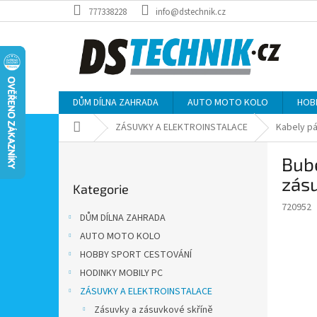
Přejít
777338228
info@dstechnik.cz
na
obsah
DŮM DÍLNA ZAHRADA
AUTO MOTO KOLO
HOB
Domů
ZÁSUVKY A ELEKTROINSTALACE
Kabely pá
P
Bub
o
Přeskočit
s
zás
Kategorie
kategorie
t
720952
r
DŮM DÍLNA ZAHRADA
a
AUTO MOTO KOLO
n
HOBBY SPORT CESTOVÁNÍ
n
í
HODINKY MOBILY PC
p
ZÁSUVKY A ELEKTROINSTALACE
a
Zásuvky a zásuvkové skříně