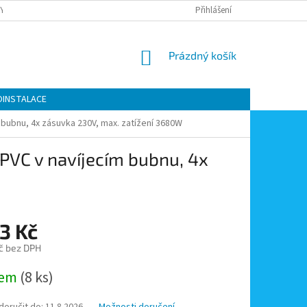
Y OCHRANY OSOBNÍCH ÚDAJŮ
KONTAKTY
Přihlášení
MOJE OBJEDNÁVKA
NÁKUPNÍ
Prázdný košík
KOŠÍK
OINSTALACE
 bubnu, 4x zásuvka 230V, max. zatížení 3680W
PVC v navíjecím bubnu, 4x
3 Kč
č bez DPH
dem
(8 ks)