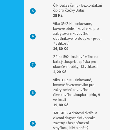
ČIP Dallas černý - bezkontaktní
čip pro čtečky Dalas
35 Kč
Víko 394ZIN - zinkované,
kovové obdélníkové víko pro
zakrytování kovového
obdélníkového sloupku - jeklu,
7 velikostí
16,80 Kč
Zátka 592 - kruhové víčko na
kulatý sloupek ucpávka pro
ukončení trubky, 13 velikostí
2,20 Kč
Víko 398ZIN - zinkované,
kovové čtvercové víko pro
zakrytování kovového
čtvercového sloupku - jeklu, 9
velikostí
19,80 Kč
TAP 20T - 4 drátový dveřní a
okenní dagnetický kontakt
závrtný s bezpečnostní
smyčkou, bílý a hnědý