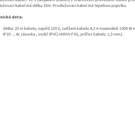
lužovací kabel PVC s navijákem (buben) v oranžovém provedení. Buben pro
lužovací kabel má délku 25m. Prodlužovací kabel má tepelnou pojistku.
nická data:
délka: 25 m kabelu, napětí 230 V, zatížení kabelu 4,3 A maximálně 1000 W na
IP20 - , 4x zásuvka , vodič (PVC) H05VV-F3G, průřez kabelu: 1,5 mm2.