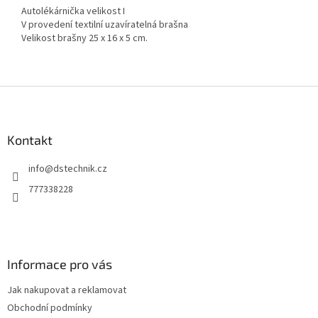
Autolékárnička velikost I
V provedení textilní uzavíratelná brašna
Velikost brašny 25 x 16 x 5 cm.
Z
á
p
a
Kontakt
t
info
@
dstechnik.cz
í
777338228
Informace pro vás
Jak nakupovat a reklamovat
Obchodní podmínky